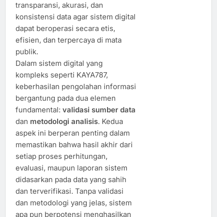
transparansi, akurasi, dan
konsistensi data agar sistem digital
dapat beroperasi secara etis,
efisien, dan terpercaya di mata
publik.
Dalam sistem digital yang
kompleks seperti KAYA787,
keberhasilan pengolahan informasi
bergantung pada dua elemen
fundamental:
validasi sumber data
dan
metodologi analisis
. Kedua
aspek ini berperan penting dalam
memastikan bahwa hasil akhir dari
setiap proses perhitungan,
evaluasi, maupun laporan sistem
didasarkan pada data yang sahih
dan terverifikasi. Tanpa validasi
dan metodologi yang jelas, sistem
apa pun berpotensi menghasilkan