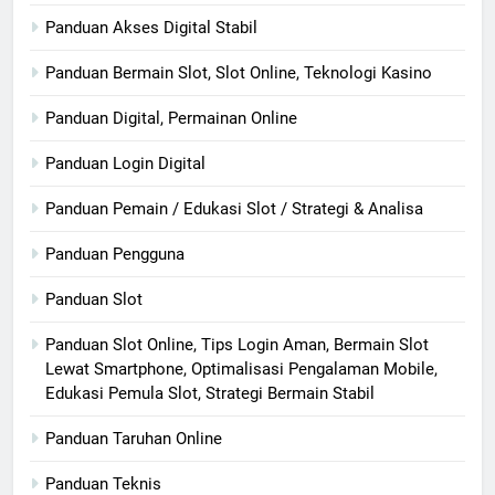
Panduan Akses Digital Stabil
Panduan Bermain Slot, Slot Online, Teknologi Kasino
Panduan Digital, Permainan Online
Panduan Login Digital
Panduan Pemain / Edukasi Slot / Strategi & Analisa
Panduan Pengguna
Panduan Slot
Panduan Slot Online, Tips Login Aman, Bermain Slot
Lewat Smartphone, Optimalisasi Pengalaman Mobile,
Edukasi Pemula Slot, Strategi Bermain Stabil
Panduan Taruhan Online
Panduan Teknis