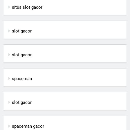
situs slot gacor
slot gacor
slot gacor
spaceman
slot gacor
spaceman gacor