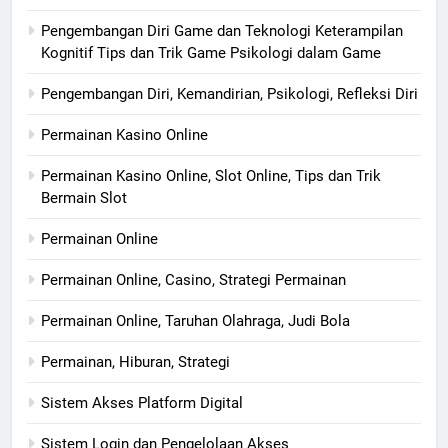
Pengembangan Diri Game dan Teknologi Keterampilan
Kognitif Tips dan Trik Game Psikologi dalam Game
Pengembangan Diri, Kemandirian, Psikologi, Refleksi Diri
Permainan Kasino Online
Permainan Kasino Online, Slot Online, Tips dan Trik
Bermain Slot
Permainan Online
Permainan Online, Casino, Strategi Permainan
Permainan Online, Taruhan Olahraga, Judi Bola
Permainan, Hiburan, Strategi
Sistem Akses Platform Digital
Sistem Login dan Pengelolaan Akses