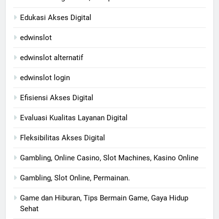
Edukasi Akses Digital
edwinslot
edwinslot alternatif
edwinslot login
Efisiensi Akses Digital
Evaluasi Kualitas Layanan Digital
Fleksibilitas Akses Digital
Gambling, Online Casino, Slot Machines, Kasino Online
Gambling, Slot Online, Permainan.
Game dan Hiburan, Tips Bermain Game, Gaya Hidup
Sehat