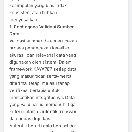
kesimpulan yang bias, tidak
konsisten, atau bahkan
menyesatkan.
1. Pentingnya Validasi Sumber
Data
Validasi sumber data merupakan
proses pengecekan keaslian,
akurasi, dan relevansi data yang
digunakan oleh sistem. Dalam
framework KAYA787, setiap data
yang masuk tidak serta-merta
diterima, tetapi melalui tahap
verifikasi berlapis untuk
memastikan integritasnya. Data
yang valid harus memenuhi tiga
kriteria utama:
autentik
,
relevan
,
dan
bebas duplikasi
.
Autentik berarti data berasal dari