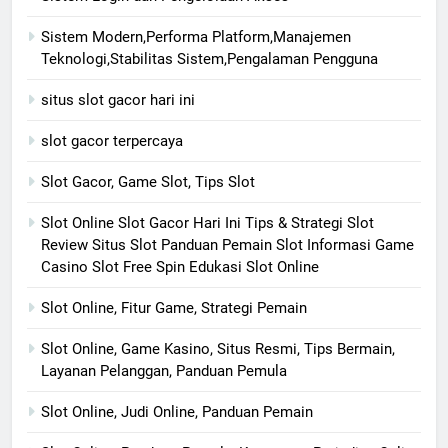
Sistem Modern,Performa Platform,Manajemen
Teknologi,Stabilitas Sistem,Pengalaman Pengguna
situs slot gacor hari ini
slot gacor terpercaya
Slot Gacor, Game Slot, Tips Slot
Slot Online Slot Gacor Hari Ini Tips & Strategi Slot
Review Situs Slot Panduan Pemain Slot Informasi Game
Casino Slot Free Spin Edukasi Slot Online
Slot Online, Fitur Game, Strategi Pemain
Slot Online, Game Kasino, Situs Resmi, Tips Bermain,
Layanan Pelanggan, Panduan Pemula
Slot Online, Judi Online, Panduan Pemain