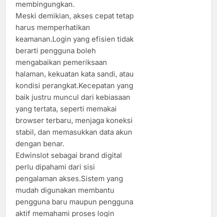
membingungkan.
Meski demikian, akses cepat tetap
harus memperhatikan
keamanan.Login yang efisien tidak
berarti pengguna boleh
mengabaikan pemeriksaan
halaman, kekuatan kata sandi, atau
kondisi perangkat.Kecepatan yang
baik justru muncul dari kebiasaan
yang tertata, seperti memakai
browser terbaru, menjaga koneksi
stabil, dan memasukkan data akun
dengan benar.
Edwinslot sebagai brand digital
perlu dipahami dari sisi
pengalaman akses.Sistem yang
mudah digunakan membantu
pengguna baru maupun pengguna
aktif memahami proses login