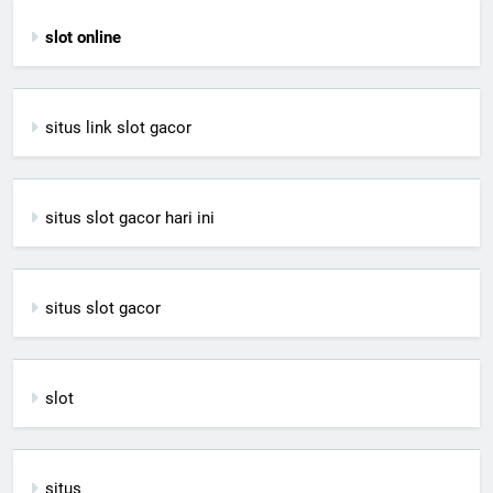
slot online
situs link slot gacor
situs slot gacor hari ini
situs slot gacor
slot
situs