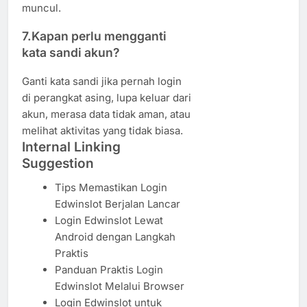
muncul.
7.Kapan perlu mengganti
kata sandi akun?
Ganti kata sandi jika pernah login
di perangkat asing, lupa keluar dari
akun, merasa data tidak aman, atau
melihat aktivitas yang tidak biasa.
Internal Linking
Suggestion
Tips Memastikan Login
Edwinslot Berjalan Lancar
Login Edwinslot Lewat
Android dengan Langkah
Praktis
Panduan Praktis Login
Edwinslot Melalui Browser
Login Edwinslot untuk