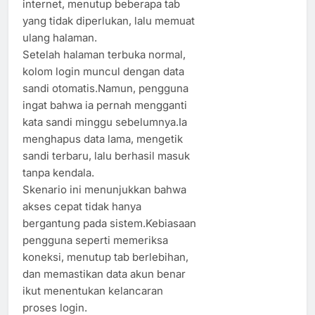
internet, menutup beberapa tab
yang tidak diperlukan, lalu memuat
ulang halaman.
Setelah halaman terbuka normal,
kolom login muncul dengan data
sandi otomatis.Namun, pengguna
ingat bahwa ia pernah mengganti
kata sandi minggu sebelumnya.Ia
menghapus data lama, mengetik
sandi terbaru, lalu berhasil masuk
tanpa kendala.
Skenario ini menunjukkan bahwa
akses cepat tidak hanya
bergantung pada sistem.Kebiasaan
pengguna seperti memeriksa
koneksi, menutup tab berlebihan,
dan memastikan data akun benar
ikut menentukan kelancaran
proses login.