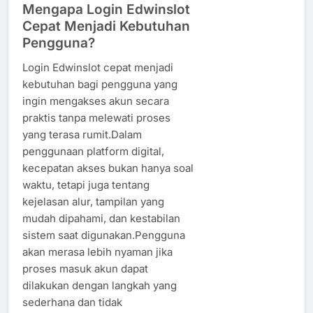
Mengapa Login Edwinslot
Cepat Menjadi Kebutuhan
Pengguna?
Login Edwinslot cepat menjadi
kebutuhan bagi pengguna yang
ingin mengakses akun secara
praktis tanpa melewati proses
yang terasa rumit.Dalam
penggunaan platform digital,
kecepatan akses bukan hanya soal
waktu, tetapi juga tentang
kejelasan alur, tampilan yang
mudah dipahami, dan kestabilan
sistem saat digunakan.Pengguna
akan merasa lebih nyaman jika
proses masuk akun dapat
dilakukan dengan langkah yang
sederhana dan tidak