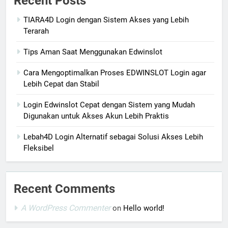
Recent Posts
TIARA4D Login dengan Sistem Akses yang Lebih
Terarah
Tips Aman Saat Menggunakan Edwinslot
Cara Mengoptimalkan Proses EDWINSLOT Login agar
Lebih Cepat dan Stabil
Login Edwinslot Cepat dengan Sistem yang Mudah
Digunakan untuk Akses Akun Lebih Praktis
Lebah4D Login Alternatif sebagai Solusi Akses Lebih
Fleksibel
Recent Comments
A WordPress Commenter
on
Hello world!