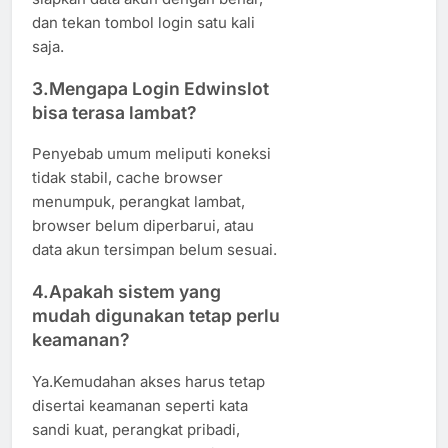
dan tekan tombol login satu kali
saja.
3.Mengapa Login Edwinslot
bisa terasa lambat?
Penyebab umum meliputi koneksi
tidak stabil, cache browser
menumpuk, perangkat lambat,
browser belum diperbarui, atau
data akun tersimpan belum sesuai.
4.Apakah sistem yang
mudah digunakan tetap perlu
keamanan?
Ya.Kemudahan akses harus tetap
disertai keamanan seperti kata
sandi kuat, perangkat pribadi,