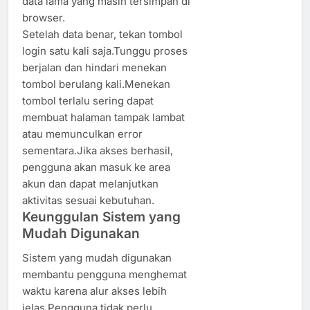
data lama yang masih tersimpan di
browser.
Setelah data benar, tekan tombol
login satu kali saja.Tunggu proses
berjalan dan hindari menekan
tombol berulang kali.Menekan
tombol terlalu sering dapat
membuat halaman tampak lambat
atau memunculkan error
sementara.Jika akses berhasil,
pengguna akan masuk ke area
akun dan dapat melanjutkan
aktivitas sesuai kebutuhan.
Keunggulan Sistem yang
Mudah Digunakan
Sistem yang mudah digunakan
membantu pengguna menghemat
waktu karena alur akses lebih
jelas.Pengguna tidak perlu