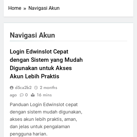
Home
Navigasi Akun
Navigasi Akun
Login Edwinslot Cepat
dengan Sistem yang Mudah
Digunakan untuk Akses
Akun Lebih Praktis
d5ca2b2
2 months
ago
0
16 mins
Panduan Login Edwinslot cepat
dengan sistem mudah digunakan,
akses akun lebih praktis, aman,
dan jelas untuk pengalaman
pengguna harian.