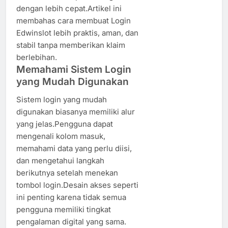
dengan lebih cepat.Artikel ini
membahas cara membuat Login
Edwinslot lebih praktis, aman, dan
stabil tanpa memberikan klaim
berlebihan.
Memahami Sistem Login
yang Mudah Digunakan
Sistem login yang mudah
digunakan biasanya memiliki alur
yang jelas.Pengguna dapat
mengenali kolom masuk,
memahami data yang perlu diisi,
dan mengetahui langkah
berikutnya setelah menekan
tombol login.Desain akses seperti
ini penting karena tidak semua
pengguna memiliki tingkat
pengalaman digital yang sama.