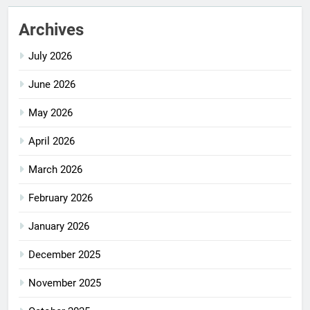
Archives
July 2026
June 2026
May 2026
April 2026
March 2026
February 2026
January 2026
December 2025
November 2025