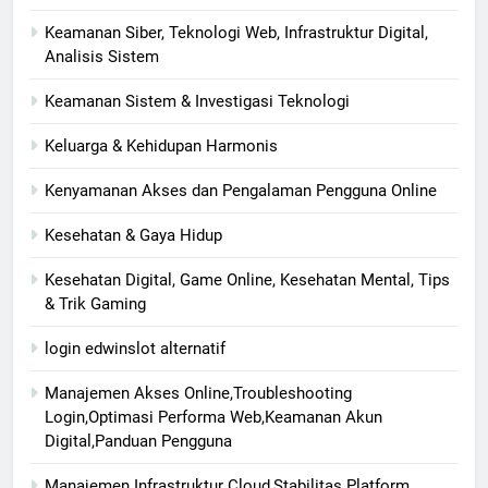
Keamanan Siber, Teknologi Web, Infrastruktur Digital,
Analisis Sistem
Keamanan Sistem & Investigasi Teknologi
Keluarga & Kehidupan Harmonis
Kenyamanan Akses dan Pengalaman Pengguna Online
Kesehatan & Gaya Hidup
Kesehatan Digital, Game Online, Kesehatan Mental, Tips
& Trik Gaming
login edwinslot alternatif
Manajemen Akses Online,Troubleshooting
Login,Optimasi Performa Web,Keamanan Akun
Digital,Panduan Pengguna
Manajemen Infrastruktur Cloud,Stabilitas Platform