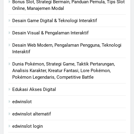
Bonus Slot, Strategi Bermain, Panduan Pemula, Tips Slot
Online, Manajemen Modal
Desain Game Digital & Teknologi Interaktif
Desain Visual & Pengalaman Interaktif
Desain Web Modern, Pengalaman Pengguna, Teknologi
Interaktif
Dunia Pokémon, Strategi Game, Taktik Pertarungan,
Analisis Karakter, Kreatur Fantasi, Lore Pokémon,
Pokémon Legendaris, Competitive Battle
Edukasi Akses Digital
edwinslot
edwinslot alternatif
edwinslot login