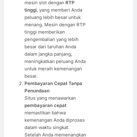
mesin slot dengan
RTP
tinggi
, yang memberi Anda
peluang lebih besar untuk
menang. Mesin dengan RTP
tinggi memberikan
pengembalian yang lebih
besar dari taruhan Anda
dalam jangka panjang,
meningkatkan peluang Anda
untuk meraih kemenangan
besar.
Pembayaran Cepat Tanpa
Penundaan
Situs yang menawarkan
pembayaran cepat
memastikan bahwa
kemenangan Anda diproses
dalam waktu singkat.
Setelah Anda memenangkan