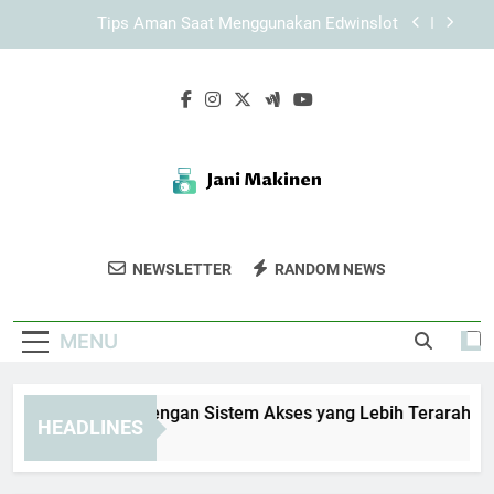
Skip
Cara Mengoptimalkan Proses EDWINSLOT Login
to
agar Lebih Cepat dan Stabil
content
Login Edwinslot Cepat dengan Sistem yang
Mudah Digunakan untuk Akses Akun Lebih
Praktis
TIARA4D Login dengan Sistem Akses yang Lebih
Terarah
Tips Aman Saat Menggunakan Edwinslot
Cara Mengoptimalkan Proses EDWINSLOT Login
agar Lebih Cepat dan Stabil
Jani Makinen
Nikmati Karya Fotografi Kreatif Dan
Login Edwinslot Cepat dengan Sistem yang
NEWSLETTER
RANDOM NEWS
Mudah Digunakan untuk Akses Akun Lebih
Inspiratif Dari Jani Makinen.
Praktis
MENU
ARA4D Login dengan Sistem Akses yang Lebih Terarah
HEADLINES
Weeks Ago