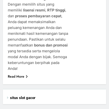
Dengan memilih situs yang
memiliki
lisensi resmi
,
RTP tinggi
,
dan
proses pembayaran cepat
,
Anda dapat memaksimalkan
peluang kemenangan Anda dan
menikmati hasil kemenangan tanpa
penundaan. Pastikan untuk selalu
memanfaatkan
bonus dan promosi
yang tersedia serta mengelola
modal Anda dengan bijak. Semoga
keberuntungan berpihak pada
Anda!
Read More
situs slot gacor