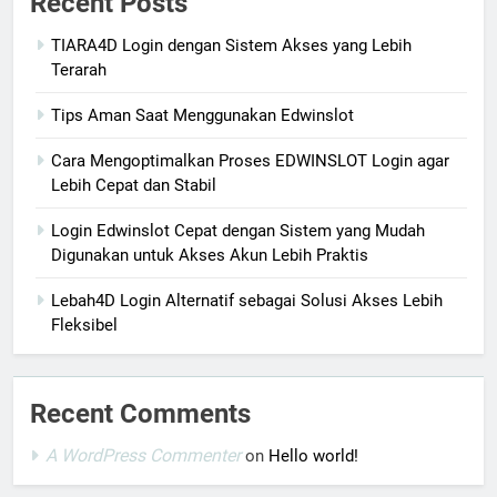
Recent Posts
TIARA4D Login dengan Sistem Akses yang Lebih
Terarah
Tips Aman Saat Menggunakan Edwinslot
Cara Mengoptimalkan Proses EDWINSLOT Login agar
Lebih Cepat dan Stabil
Login Edwinslot Cepat dengan Sistem yang Mudah
Digunakan untuk Akses Akun Lebih Praktis
Lebah4D Login Alternatif sebagai Solusi Akses Lebih
Fleksibel
Recent Comments
A WordPress Commenter
on
Hello world!