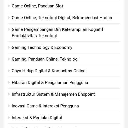
Game Online, Panduan Slot
Game Online, Teknologi Digital, Rekomendasi Harian
Game Pengembangan Diri Keterampilan Kognitif
Produktivitas Teknologi
Gaming Technology & Economy
Gaming, Panduan Online, Teknologi
Gaya Hidup Digital & Komunitas Online
Hiburan Digital & Pengalaman Pengguna
Infrastruktur Sistem & Manajemen Endpoint
Inovasi Game & Interaksi Pengguna
Interaksi & Perilaku Digital