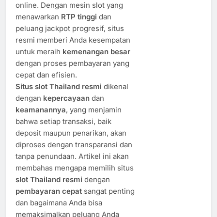
online. Dengan mesin slot yang
menawarkan
RTP tinggi
dan
peluang jackpot progresif, situs
resmi memberi Anda kesempatan
untuk meraih
kemenangan besar
dengan proses pembayaran yang
cepat dan efisien.
Situs slot Thailand resmi
dikenal
dengan
kepercayaan
dan
keamanannya
, yang menjamin
bahwa setiap transaksi, baik
deposit maupun penarikan, akan
diproses dengan transparansi dan
tanpa penundaan. Artikel ini akan
membahas mengapa memilih situs
slot Thailand resmi
dengan
pembayaran cepat
sangat penting
dan bagaimana Anda bisa
memaksimalkan peluang Anda