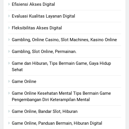
Efisiensi Akses Digital
Evaluasi Kualitas Layanan Digital
Fleksibilitas Akses Digital
Gambling, Online Casino, Slot Machines, Kasino Online
Gambling, Slot Online, Permainan.
Game dan Hiburan, Tips Bermain Game, Gaya Hidup
Sehat
Game Online
Game Online Kesehatan Mental Tips Bermain Game
Pengembangan Diri Keterampilan Mental
Game Online, Bandar Slot, Hiburan
Game Online, Panduan Bermain, Hiburan Digital