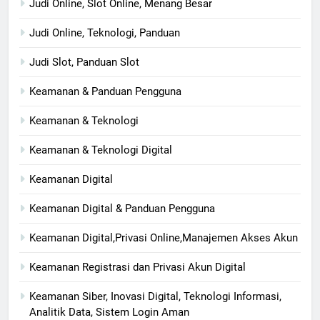
Judi Online, Slot Online, Menang Besar
Judi Online, Teknologi, Panduan
Judi Slot, Panduan Slot
Keamanan & Panduan Pengguna
Keamanan & Teknologi
Keamanan & Teknologi Digital
Keamanan Digital
Keamanan Digital & Panduan Pengguna
Keamanan Digital,Privasi Online,Manajemen Akses Akun
Keamanan Registrasi dan Privasi Akun Digital
Keamanan Siber, Inovasi Digital, Teknologi Informasi,
Analitik Data, Sistem Login Aman