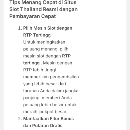
Tips Menang Cepat di Situs
Slot Thailand Resmi dengan
Pembayaran Cepat
Pilih Mesin Slot dengan
RTP Tertinggi
Untuk meningkatkan
peluang menang, pilih
mesin slot dengan
RTP
tertinggi
. Mesin dengan
RTP lebih tinggi
memberikan pengembalian
yang lebih besar dari
taruhan Anda dalam jangka
panjang, memberi Anda
peluang lebih besar untuk
meraih jackpot besar.
Manfaatkan Fitur Bonus
dan Putaran Gratis