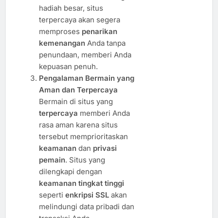
hadiah besar, situs
terpercaya akan segera
memproses
penarikan
kemenangan
Anda tanpa
penundaan, memberi Anda
kepuasan penuh.
Pengalaman Bermain yang
Aman dan Terpercaya
Bermain di situs yang
terpercaya
memberi Anda
rasa aman karena situs
tersebut memprioritaskan
keamanan
dan
privasi
pemain
. Situs yang
dilengkapi dengan
keamanan tingkat tinggi
seperti
enkripsi SSL
akan
melindungi data pribadi dan