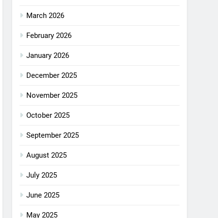
March 2026
February 2026
January 2026
December 2025
November 2025
October 2025
September 2025
August 2025
July 2025
June 2025
May 2025