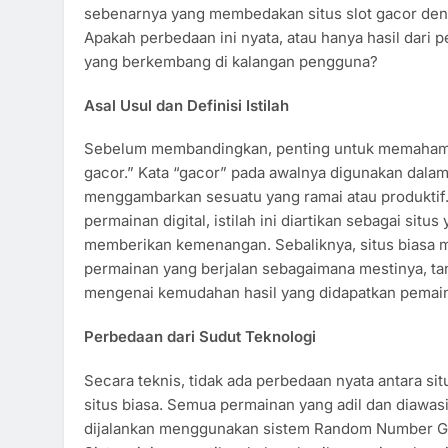
sebenarnya yang membedakan situs slot gacor deng
Apakah perbedaan ini nyata, atau hanya hasil dari p
yang berkembang di kalangan pengguna?
Asal Usul dan Definisi Istilah
Sebelum membandingkan, penting untuk memahami art
gacor.” Kata “gacor” pada awalnya digunakan dalam
menggambarkan sesuatu yang ramai atau produktif
permainan digital, istilah ini diartikan sebagai situs
memberikan kemenangan. Sebaliknya, situs biasa m
permainan yang berjalan sebagaimana mestinya, ta
mengenai kemudahan hasil yang didapatkan pemai
Perbedaan dari Sudut Teknologi
Secara teknis, tidak ada perbedaan nyata antara si
situs biasa. Semua permainan yang adil dan diawasi 
dijalankan menggunakan sistem Random Number G