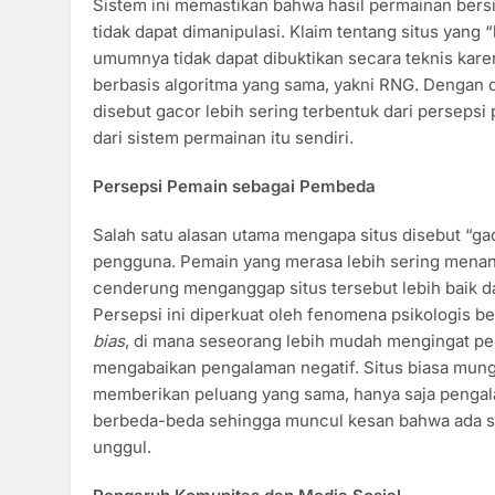
Sistem ini memastikan bahwa hasil permainan bersif
tidak dapat dimanipulasi. Klaim tentang situs yang 
umumnya tidak dapat dibuktikan secara teknis kare
berbasis algoritma yang sama, yakni RNG. Dengan d
disebut gacor lebih sering terbentuk dari perseps
dari sistem permainan itu sendiri.
Persepsi Pemain sebagai Pembeda
Salah satu alasan utama mengapa situs disebut “ga
pengguna. Pemain yang merasa lebih sering menan
cenderung menganggap situs tersebut lebih baik da
Persepsi ini diperkuat oleh fenomena psikologis 
bias
, di mana seseorang lebih mudah mengingat pe
mengabaikan pengalaman negatif. Situs biasa mun
memberikan peluang yang sama, hanya saja penga
berbeda-beda sehingga muncul kesan bahwa ada si
unggul.