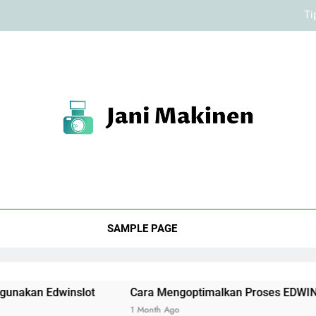
Ti
Cara Mengoptimalkan Proses EDWINSLO
Login Edwinslot Cepat dengan Sistem yang Mudah Digu
TIARA4D Login de
Ti
Cara Mengoptimalkan Proses EDWINSLO
i Makinen
rya Fotografi Kreatif Dan Inspiratif Dari Jani Makinen.
Login Edwinslot Cepat dengan Sistem yang Mudah Digu
SAMPLE PAGE
inslot
Cara Mengoptimalkan Proses EDWINSLOT Login a
1 Month Ago