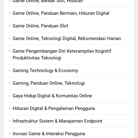
Game Online, Bandar Slot, Hiburan
Game Online, Panduan Bermain, Hiburan Digital
Game Online, Panduan Slot
Game Online, Teknologi Digital, Rekomendasi Harian
Game Pengembangan Diri Keterampilan Kognitif
Produktivitas Teknologi
Gaming Technology & Economy
Gaming, Panduan Online, Teknologi
Gaya Hidup Digital & Komunitas Online
Hiburan Digital & Pengalaman Pengguna
Infrastruktur Sistem & Manajemen Endpoint
Inovasi Game & Interaksi Pengguna