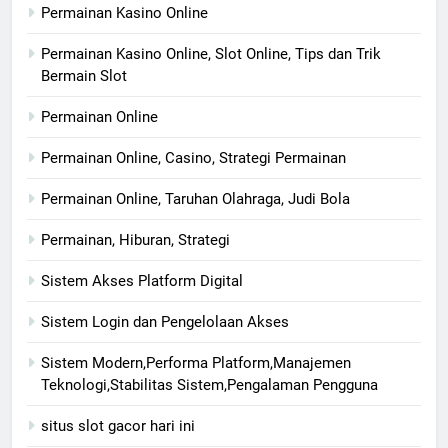
Permainan Kasino Online
Permainan Kasino Online, Slot Online, Tips dan Trik
Bermain Slot
Permainan Online
Permainan Online, Casino, Strategi Permainan
Permainan Online, Taruhan Olahraga, Judi Bola
Permainan, Hiburan, Strategi
Sistem Akses Platform Digital
Sistem Login dan Pengelolaan Akses
Sistem Modern,Performa Platform,Manajemen
Teknologi,Stabilitas Sistem,Pengalaman Pengguna
situs slot gacor hari ini