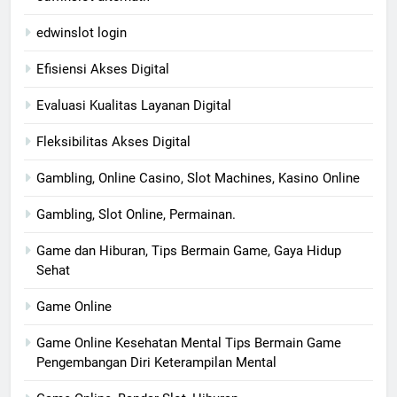
edwinslot login
Efisiensi Akses Digital
Evaluasi Kualitas Layanan Digital
Fleksibilitas Akses Digital
Gambling, Online Casino, Slot Machines, Kasino Online
Gambling, Slot Online, Permainan.
Game dan Hiburan, Tips Bermain Game, Gaya Hidup
Sehat
Game Online
Game Online Kesehatan Mental Tips Bermain Game
Pengembangan Diri Keterampilan Mental