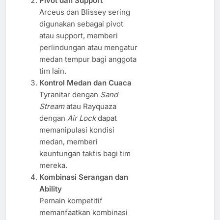
Pivot dan Support
Arceus dan Blissey sering
digunakan sebagai pivot
atau support, memberi
perlindungan atau mengatur
medan tempur bagi anggota
tim lain.
Kontrol Medan dan Cuaca
Tyranitar dengan
Sand
Stream
atau Rayquaza
dengan
Air Lock
dapat
memanipulasi kondisi
medan, memberi
keuntungan taktis bagi tim
mereka.
Kombinasi Serangan dan
Ability
Pemain kompetitif
memanfaatkan kombinasi