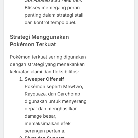
Soft-Boiled
atau
Heal Bell
.
Blissey memegang peran
penting dalam strategi stall
dan kontrol tempo duel.
Strategi Menggunakan
Pokémon Terkuat
Pokémon terkuat sering digunakan
dengan strategi yang menekankan
kekuatan alami dan fleksibilitas:
Sweeper Offensif
Pokémon seperti Mewtwo,
Rayquaza, dan Garchomp
digunakan untuk menyerang
cepat dan menghasilkan
damage besar,
memaksimalkan efek
serangan pertama.