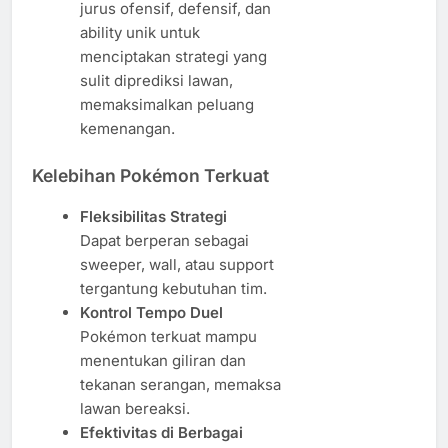
jurus ofensif, defensif, dan
ability unik untuk
menciptakan strategi yang
sulit diprediksi lawan,
memaksimalkan peluang
kemenangan.
Kelebihan Pokémon Terkuat
Fleksibilitas Strategi
Dapat berperan sebagai
sweeper, wall, atau support
tergantung kebutuhan tim.
Kontrol Tempo Duel
Pokémon terkuat mampu
menentukan giliran dan
tekanan serangan, memaksa
lawan bereaksi.
Efektivitas di Berbagai