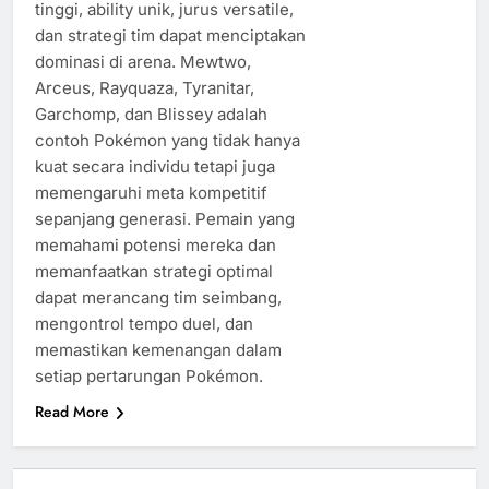
tinggi, ability unik, jurus versatile,
dan strategi tim dapat menciptakan
dominasi di arena. Mewtwo,
Arceus, Rayquaza, Tyranitar,
Garchomp, dan Blissey adalah
contoh Pokémon yang tidak hanya
kuat secara individu tetapi juga
memengaruhi meta kompetitif
sepanjang generasi. Pemain yang
memahami potensi mereka dan
memanfaatkan strategi optimal
dapat merancang tim seimbang,
mengontrol tempo duel, dan
memastikan kemenangan dalam
setiap pertarungan Pokémon.
Read More