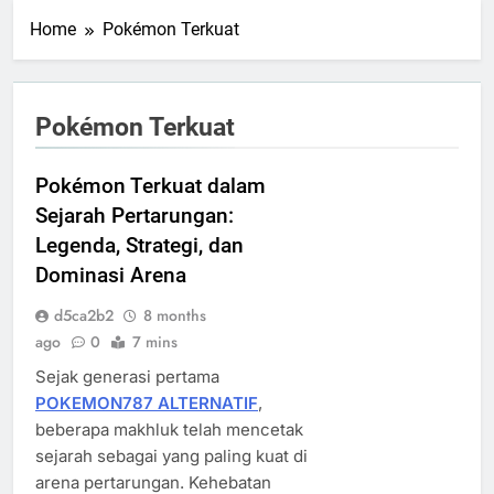
Home
Pokémon Terkuat
Pokémon Terkuat
Pokémon Terkuat dalam
Sejarah Pertarungan:
Legenda, Strategi, dan
Dominasi Arena
d5ca2b2
8 months
ago
0
7 mins
Sejak generasi pertama
POKEMON787 ALTERNATIF
,
beberapa makhluk telah mencetak
sejarah sebagai yang paling kuat di
arena pertarungan. Kehebatan