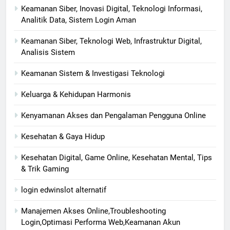
Keamanan Siber, Inovasi Digital, Teknologi Informasi,
Analitik Data, Sistem Login Aman
Keamanan Siber, Teknologi Web, Infrastruktur Digital,
Analisis Sistem
Keamanan Sistem & Investigasi Teknologi
Keluarga & Kehidupan Harmonis
Kenyamanan Akses dan Pengalaman Pengguna Online
Kesehatan & Gaya Hidup
Kesehatan Digital, Game Online, Kesehatan Mental, Tips
& Trik Gaming
login edwinslot alternatif
Manajemen Akses Online,Troubleshooting
Login,Optimasi Performa Web,Keamanan Akun