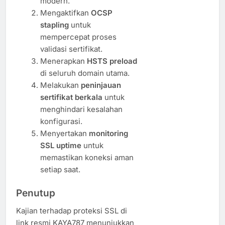
modern.
Mengaktifkan
OCSP
stapling
untuk
mempercepat proses
validasi sertifikat.
Menerapkan
HSTS preload
di seluruh domain utama.
Melakukan
peninjauan
sertifikat berkala
untuk
menghindari kesalahan
konfigurasi.
Menyertakan
monitoring
SSL uptime
untuk
memastikan koneksi aman
setiap saat.
Penutup
Kajian terhadap proteksi SSL di
link resmi KAYA787 menunjukkan