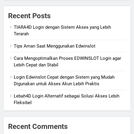
Recent Posts
TIARA4D Login dengan Sistem Akses yang Lebih
Terarah
Tips Aman Saat Menggunakan Edwinslot
Cara Mengoptimalkan Proses EDWINSLOT Login agar
Lebih Cepat dan Stabil
Login Edwinslot Cepat dengan Sistem yang Mudah
Digunakan untuk Akses Akun Lebih Praktis
Lebah4D Login Alternatif sebagai Solusi Akses Lebih
Fleksibel
Recent Comments