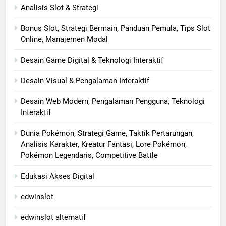
Analisis Slot & Strategi
Bonus Slot, Strategi Bermain, Panduan Pemula, Tips Slot
Online, Manajemen Modal
Desain Game Digital & Teknologi Interaktif
Desain Visual & Pengalaman Interaktif
Desain Web Modern, Pengalaman Pengguna, Teknologi
Interaktif
Dunia Pokémon, Strategi Game, Taktik Pertarungan,
Analisis Karakter, Kreatur Fantasi, Lore Pokémon,
Pokémon Legendaris, Competitive Battle
Edukasi Akses Digital
edwinslot
edwinslot alternatif