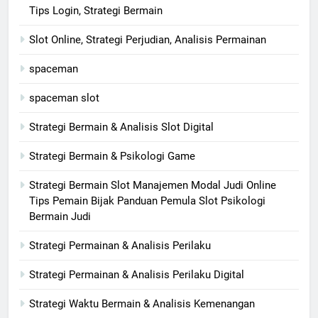
Tips Login, Strategi Bermain
Slot Online, Strategi Perjudian, Analisis Permainan
spaceman
spaceman slot
Strategi Bermain & Analisis Slot Digital
Strategi Bermain & Psikologi Game
Strategi Bermain Slot Manajemen Modal Judi Online
Tips Pemain Bijak Panduan Pemula Slot Psikologi
Bermain Judi
Strategi Permainan & Analisis Perilaku
Strategi Permainan & Analisis Perilaku Digital
Strategi Waktu Bermain & Analisis Kemenangan