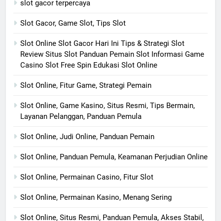
slot gacor terpercaya
Slot Gacor, Game Slot, Tips Slot
Slot Online Slot Gacor Hari Ini Tips & Strategi Slot
Review Situs Slot Panduan Pemain Slot Informasi Game
Casino Slot Free Spin Edukasi Slot Online
Slot Online, Fitur Game, Strategi Pemain
Slot Online, Game Kasino, Situs Resmi, Tips Bermain,
Layanan Pelanggan, Panduan Pemula
Slot Online, Judi Online, Panduan Pemain
Slot Online, Panduan Pemula, Keamanan Perjudian Online
Slot Online, Permainan Casino, Fitur Slot
Slot Online, Permainan Kasino, Menang Sering
Slot Online, Situs Resmi, Panduan Pemula, Akses Stabil,