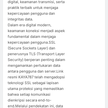
digital, keamanan transmisi, serta
praktik terbaik untuk menjaga
kepercayaan pengguna dan
integritas data.
Dalam era digital modern,
keamanan koneksi menjadi aspek
fundamental dalam menjaga
kepercayaan pengguna.SSL
(Secure Sockets Layer) dan
penerusnya TLS (Transport Layer
Security) berperan penting dalam
mengamankan pertukaran data
antara pengguna dan server.Link
resmi KAYA787 telah mengadopsi
teknologi SSL sebagai lapisan
utama proteksi yang memastikan
bahwa setiap komunikasi
dienkripsi secara end-to-
end.Melalui pendekatan ini, data