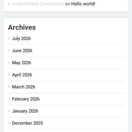
A WordPress Commenter
on
Hello world!
Archives
July 2026
June 2026
May 2026
April 2026
March 2026
February 2026
January 2026
December 2025