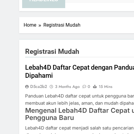
Home
Registrasi Mudah
Registrasi Mudah
Lebah4D Daftar Cepat dengan Pandu
Dipahami
D5ca2b2
3 Months Ago
0
15 Mins
Panduan Lebah4D daftar cepat untuk pengguna bar
membuat akun lebih jelas, aman, dan mudah dipaha
Mengenal Lebah4D Daftar Cepat 
Pengguna Baru
Lebah4D daftar cepat menjadi salah satu pencarian