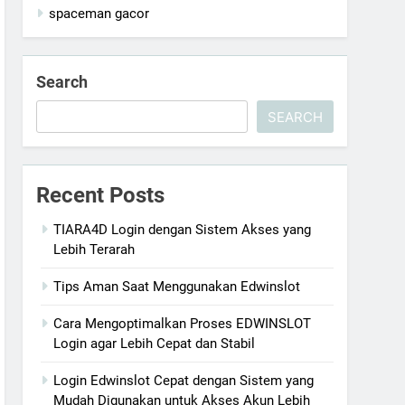
spaceman gacor
Search
SEARCH
Recent Posts
TIARA4D Login dengan Sistem Akses yang
Lebih Terarah
Tips Aman Saat Menggunakan Edwinslot
Cara Mengoptimalkan Proses EDWINSLOT
Login agar Lebih Cepat dan Stabil
Login Edwinslot Cepat dengan Sistem yang
Mudah Digunakan untuk Akses Akun Lebih