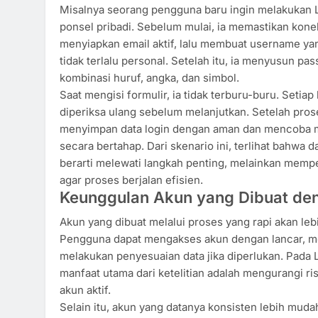
Misalnya seorang pengguna baru ingin melakukan L
ponsel pribadi. Sebelum mulai, ia memastikan konek
menyiapkan email aktif, lalu membuat username y
tidak terlalu personal. Setelah itu, ia menyusun p
kombinasi huruf, angka, dan simbol.
Saat mengisi formulir, ia tidak terburu-buru. Setia
diperiksa ulang sebelum melanjutkan. Setelah prose
menyimpan data login dengan aman dan mencoba
secara bertahap. Dari skenario ini, terlihat bahwa d
berarti melewati langkah penting, melainkan mem
agar proses berjalan efisien.
Keunggulan Akun yang Dibuat de
Akun yang dibuat melalui proses yang rapi akan le
Pengguna dapat mengakses akun dengan lancar, me
melakukan penyesuaian data jika diperlukan. Pada 
manfaat utama dari ketelitian adalah mengurangi ri
akun aktif.
Selain itu, akun yang datanya konsisten lebih mudah