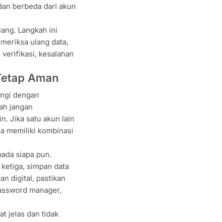
dan berbeda dari akun
ang. Langkah ini
meriksa ulang data,
verifikasi, kesalahan
 Tetap Aman
angi dengan
ah jangan
 Jika satu akun lain
na memiliki kombinasi
ada siapa pun.
ketiga, simpan data
n digital, pastikan
password manager,
t jelas dan tidak