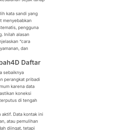
lih kata sandi yang
pat menyebabkan
stematis, pengguna
 Inilah alasan
jelaskan “cara
nyamanan, dan
bah4D Daftar
a sebaiknya
n perangkat pribadi
umum karena data
pastikan koneksi
 terputus di tengah
aktif. Data kontak ini
an, atau pemulihan
h diingat, tetapi