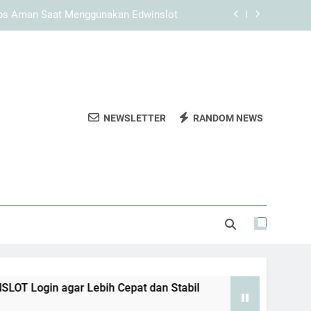
ps Aman Saat Menggunakan Edwinslot
T Login agar Lebih Cepat dan Stabil
nakan untuk Akses Akun Lebih Praktis
ngan Sistem Akses yang Lebih Terarah
NEWSLETTER
RANDOM NEWS
ps Aman Saat Menggunakan Edwinslot
T Login agar Lebih Cepat dan Stabil
nakan untuk Akses Akun Lebih Praktis
gar Lebih Cepat dan Stabil
Login Edwinslot Cepat den
2 Months Ago