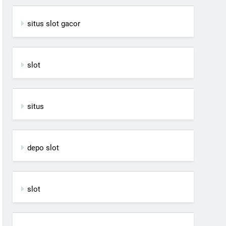
situs slot gacor
slot
situs
depo slot
slot