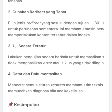
tahapan.
2. Gunakan Redirect yang Tepat
Pilih jenis
redirect
yang sesuai dengan tujuan — 301 untu
untuk perubahan sementara. Ini membantu mesin pencar
memperlakukan konten tersebut dalam indeks.
3. Uji Secara Teratur
Lakukan pengujian secara berkala untuk memastikan sem
tidak menghasilkan
error
atau siklus yang tidak diinginkan.
4. Catat dan Dokumentasikan
Mencatat semua aturan
redirect
membantu tim teknis dala
memudahkan diagnosa bila ada kekeliruan.
Kesimpulan