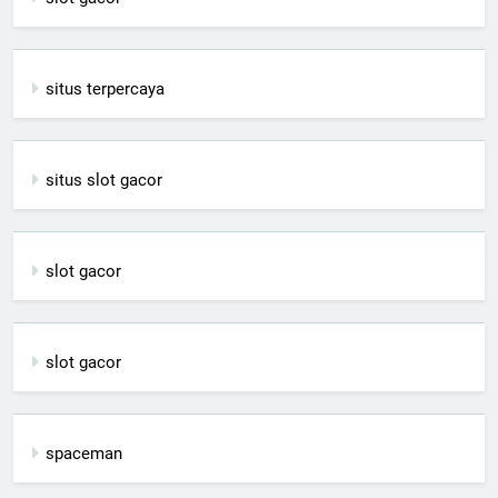
situs terpercaya
situs slot gacor
slot gacor
slot gacor
spaceman