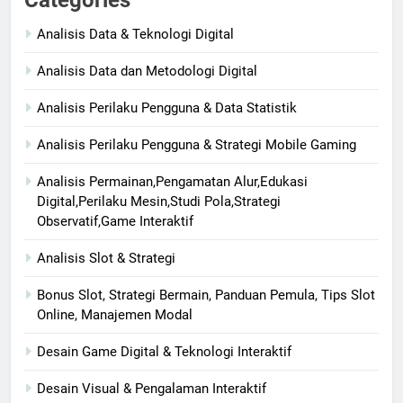
Categories
Analisis Data & Teknologi Digital
Analisis Data dan Metodologi Digital
Analisis Perilaku Pengguna & Data Statistik
Analisis Perilaku Pengguna & Strategi Mobile Gaming
Analisis Permainan,Pengamatan Alur,Edukasi
Digital,Perilaku Mesin,Studi Pola,Strategi
Observatif,Game Interaktif
Analisis Slot & Strategi
Bonus Slot, Strategi Bermain, Panduan Pemula, Tips Slot
Online, Manajemen Modal
Desain Game Digital & Teknologi Interaktif
Desain Visual & Pengalaman Interaktif