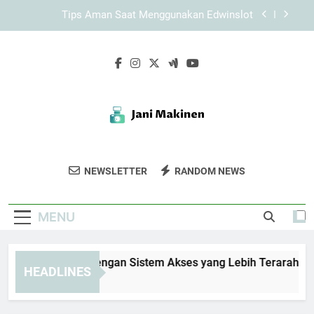
Skip
Cara Mengoptimalkan Proses EDWINSLOT Login
to
agar Lebih Cepat dan Stabil
content
Login Edwinslot Cepat dengan Sistem yang
Mudah Digunakan untuk Akses Akun Lebih
Praktis
TIARA4D Login dengan Sistem Akses yang Lebih
Terarah
Tips Aman Saat Menggunakan Edwinslot
Cara Mengoptimalkan Proses EDWINSLOT Login
agar Lebih Cepat dan Stabil
Jani Makinen
Nikmati Karya Fotografi Kreatif Dan
Login Edwinslot Cepat dengan Sistem yang
NEWSLETTER
RANDOM NEWS
Mudah Digunakan untuk Akses Akun Lebih
Inspiratif Dari Jani Makinen.
Praktis
MENU
ARA4D Login dengan Sistem Akses yang Lebih Terarah
HEADLINES
Weeks Ago