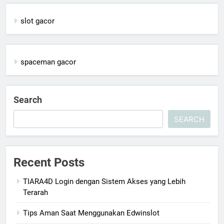
slot gacor
spaceman gacor
Search
SEARCH
Recent Posts
TIARA4D Login dengan Sistem Akses yang Lebih
Terarah
Tips Aman Saat Menggunakan Edwinslot