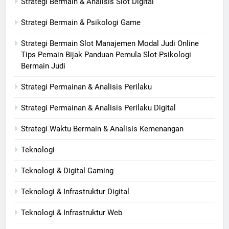
Strategi Bermain & Analisis Slot Digital
Strategi Bermain & Psikologi Game
Strategi Bermain Slot Manajemen Modal Judi Online
Tips Pemain Bijak Panduan Pemula Slot Psikologi
Bermain Judi
Strategi Permainan & Analisis Perilaku
Strategi Permainan & Analisis Perilaku Digital
Strategi Waktu Bermain & Analisis Kemenangan
Teknologi
Teknologi & Digital Gaming
Teknologi & Infrastruktur Digital
Teknologi & Infrastruktur Web