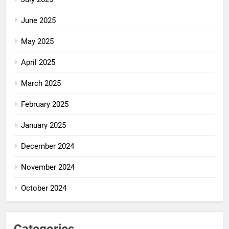
June 2025
May 2025
April 2025
March 2025
February 2025
January 2025
December 2024
November 2024
October 2024