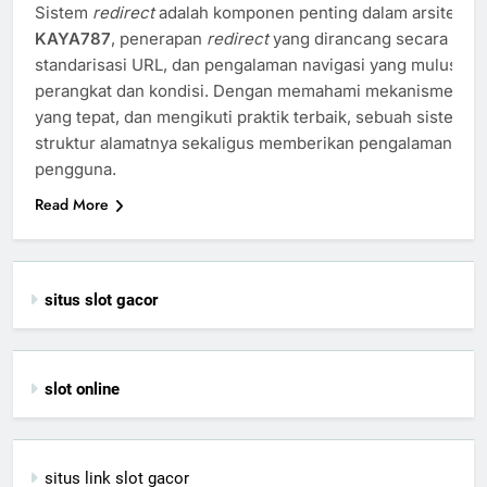
Sistem
redirect
adalah komponen penting dalam arsitektur
KAYA787
, penerapan
redirect
yang dirancang secara tekni
standarisasi URL, dan pengalaman navigasi yang mulus ba
perangkat dan kondisi. Dengan memahami mekanisme ker
yang tepat, dan mengikuti praktik terbaik, sebuah sistem 
struktur alamatnya sekaligus memberikan pengalaman yang
pengguna.
Read More
situs slot gacor
slot online
situs link slot gacor