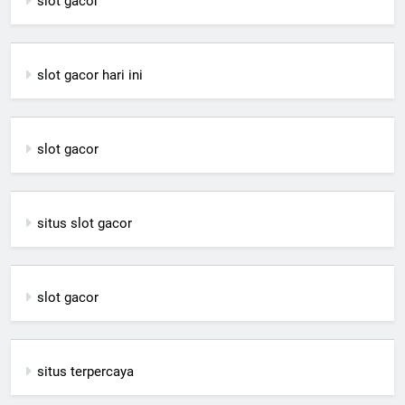
slot gacor
slot gacor hari ini
slot gacor
situs slot gacor
slot gacor
situs terpercaya