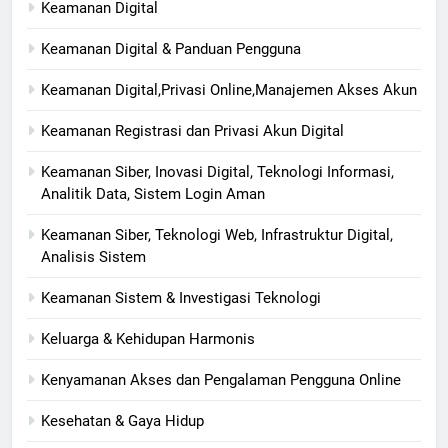
Keamanan Digital
Keamanan Digital & Panduan Pengguna
Keamanan Digital,Privasi Online,Manajemen Akses Akun
Keamanan Registrasi dan Privasi Akun Digital
Keamanan Siber, Inovasi Digital, Teknologi Informasi,
Analitik Data, Sistem Login Aman
Keamanan Siber, Teknologi Web, Infrastruktur Digital,
Analisis Sistem
Keamanan Sistem & Investigasi Teknologi
Keluarga & Kehidupan Harmonis
Kenyamanan Akses dan Pengalaman Pengguna Online
Kesehatan & Gaya Hidup