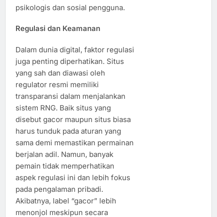
psikologis dan sosial pengguna.
Regulasi dan Keamanan
Dalam dunia digital, faktor regulasi
juga penting diperhatikan. Situs
yang sah dan diawasi oleh
regulator resmi memiliki
transparansi dalam menjalankan
sistem RNG. Baik situs yang
disebut gacor maupun situs biasa
harus tunduk pada aturan yang
sama demi memastikan permainan
berjalan adil. Namun, banyak
pemain tidak memperhatikan
aspek regulasi ini dan lebih fokus
pada pengalaman pribadi.
Akibatnya, label “gacor” lebih
menonjol meskipun secara