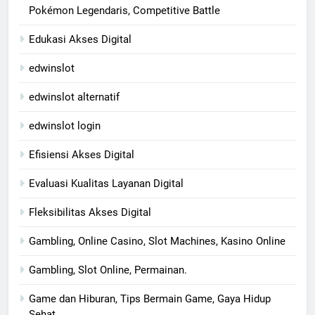
Pokémon Legendaris, Competitive Battle
Edukasi Akses Digital
edwinslot
edwinslot alternatif
edwinslot login
Efisiensi Akses Digital
Evaluasi Kualitas Layanan Digital
Fleksibilitas Akses Digital
Gambling, Online Casino, Slot Machines, Kasino Online
Gambling, Slot Online, Permainan.
Game dan Hiburan, Tips Bermain Game, Gaya Hidup
Sehat