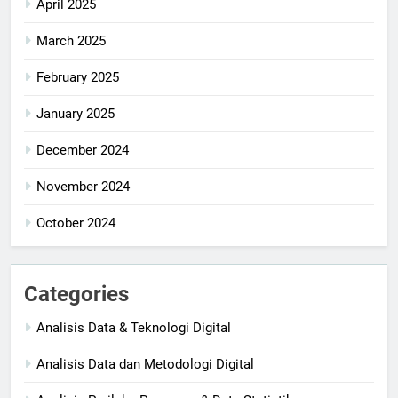
April 2025
March 2025
February 2025
January 2025
December 2024
November 2024
October 2024
Categories
Analisis Data & Teknologi Digital
Analisis Data dan Metodologi Digital