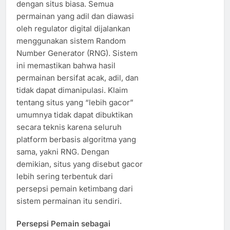
dengan situs biasa. Semua
permainan yang adil dan diawasi
oleh regulator digital dijalankan
menggunakan sistem Random
Number Generator (RNG). Sistem
ini memastikan bahwa hasil
permainan bersifat acak, adil, dan
tidak dapat dimanipulasi. Klaim
tentang situs yang “lebih gacor”
umumnya tidak dapat dibuktikan
secara teknis karena seluruh
platform berbasis algoritma yang
sama, yakni RNG. Dengan
demikian, situs yang disebut gacor
lebih sering terbentuk dari
persepsi pemain ketimbang dari
sistem permainan itu sendiri.
Persepsi Pemain sebagai