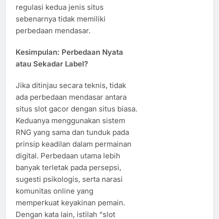
regulasi kedua jenis situs
sebenarnya tidak memiliki
perbedaan mendasar.
Kesimpulan: Perbedaan Nyata
atau Sekadar Label?
Jika ditinjau secara teknis, tidak
ada perbedaan mendasar antara
situs slot gacor dengan situs biasa.
Keduanya menggunakan sistem
RNG yang sama dan tunduk pada
prinsip keadilan dalam permainan
digital. Perbedaan utama lebih
banyak terletak pada persepsi,
sugesti psikologis, serta narasi
komunitas online yang
memperkuat keyakinan pemain.
Dengan kata lain, istilah “slot