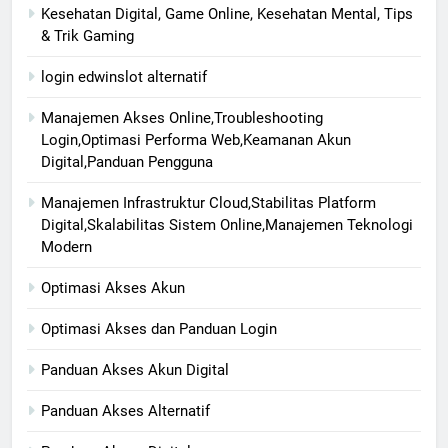
Kesehatan Digital, Game Online, Kesehatan Mental, Tips
& Trik Gaming
login edwinslot alternatif
Manajemen Akses Online,Troubleshooting
Login,Optimasi Performa Web,Keamanan Akun
Digital,Panduan Pengguna
Manajemen Infrastruktur Cloud,Stabilitas Platform
Digital,Skalabilitas Sistem Online,Manajemen Teknologi
Modern
Optimasi Akses Akun
Optimasi Akses dan Panduan Login
Panduan Akses Akun Digital
Panduan Akses Alternatif