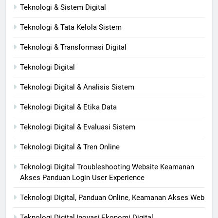
Teknologi & Sistem Digital
Teknologi & Tata Kelola Sistem
Teknologi & Transformasi Digital
Teknologi Digital
Teknologi Digital & Analisis Sistem
Teknologi Digital & Etika Data
Teknologi Digital & Evaluasi Sistem
Teknologi Digital & Tren Online
Teknologi Digital Troubleshooting Website Keamanan
Akses Panduan Login User Experience
Teknologi Digital, Panduan Online, Keamanan Akses Web
Teknologi Digital,Inovasi,Ekonomi Digital