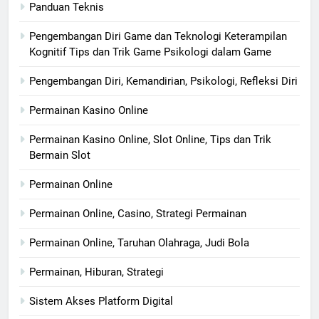
Panduan Teknis
Pengembangan Diri Game dan Teknologi Keterampilan
Kognitif Tips dan Trik Game Psikologi dalam Game
Pengembangan Diri, Kemandirian, Psikologi, Refleksi Diri
Permainan Kasino Online
Permainan Kasino Online, Slot Online, Tips dan Trik
Bermain Slot
Permainan Online
Permainan Online, Casino, Strategi Permainan
Permainan Online, Taruhan Olahraga, Judi Bola
Permainan, Hiburan, Strategi
Sistem Akses Platform Digital