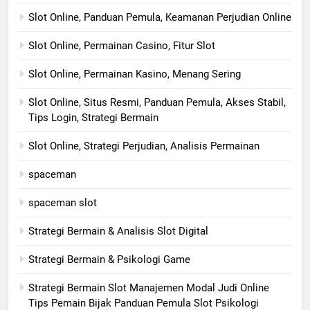
Slot Online, Panduan Pemula, Keamanan Perjudian Online
Slot Online, Permainan Casino, Fitur Slot
Slot Online, Permainan Kasino, Menang Sering
Slot Online, Situs Resmi, Panduan Pemula, Akses Stabil,
Tips Login, Strategi Bermain
Slot Online, Strategi Perjudian, Analisis Permainan
spaceman
spaceman slot
Strategi Bermain & Analisis Slot Digital
Strategi Bermain & Psikologi Game
Strategi Bermain Slot Manajemen Modal Judi Online
Tips Pemain Bijak Panduan Pemula Slot Psikologi