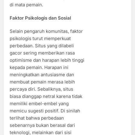
di mata pemain.
Faktor Psikologis dan Sosial
Selain pengaruh komunitas, faktor
psikologis turut memperkuat
perbedaan. Situs yang dilabeli
gacor sering memberikan rasa
optimisme dan harapan lebih tinggi
kepada pemain. Harapan ini
meningkatkan antusiasme dan
membuat pemain merasa lebih
percaya diri. Sebaliknya, situs
biasa dianggap netral karena tidak
memiliki embel-embel yang
memicu sugesti positif. Di sinilah
terlihat bahwa perbedaan
sebenarnya bukan berasal dari
teknologi, melainkan dari sisi