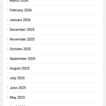
March 2026
February 2026
January 2026
December 2025
November 2025
October 2025
September 2025
August 2025
July 2025
June 2025
May 2025