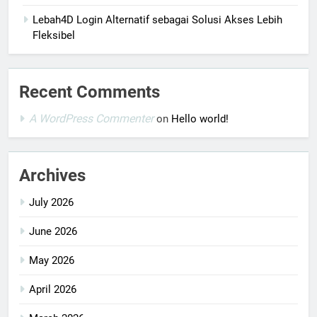
Lebah4D Login Alternatif sebagai Solusi Akses Lebih
Fleksibel
Recent Comments
A WordPress Commenter
on
Hello world!
Archives
July 2026
June 2026
May 2026
April 2026