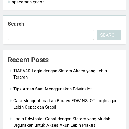
spaceman gacor
Search
SEARCH
Recent Posts
TIARA4D Login dengan Sistem Akses yang Lebih
Terarah
Tips Aman Saat Menggunakan Edwinslot
Cara Mengoptimalkan Proses EDWINSLOT Login agar
Lebih Cepat dan Stabil
Login Edwinslot Cepat dengan Sistem yang Mudah
Digunakan untuk Akses Akun Lebih Praktis