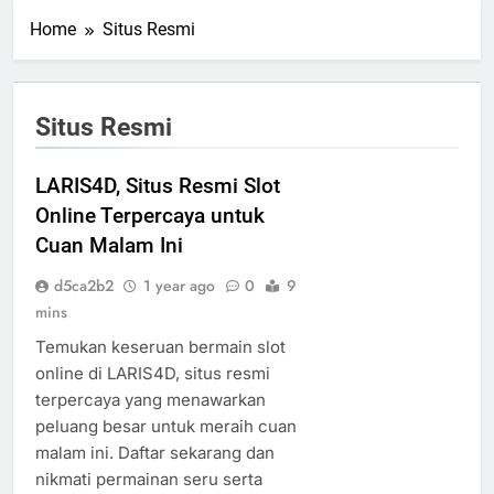
Home
Situs Resmi
Situs Resmi
LARIS4D, Situs Resmi Slot
Online Terpercaya untuk
Cuan Malam Ini
d5ca2b2
1 year ago
0
9
mins
Temukan keseruan bermain slot
online di LARIS4D, situs resmi
terpercaya yang menawarkan
peluang besar untuk meraih cuan
malam ini. Daftar sekarang dan
nikmati permainan seru serta