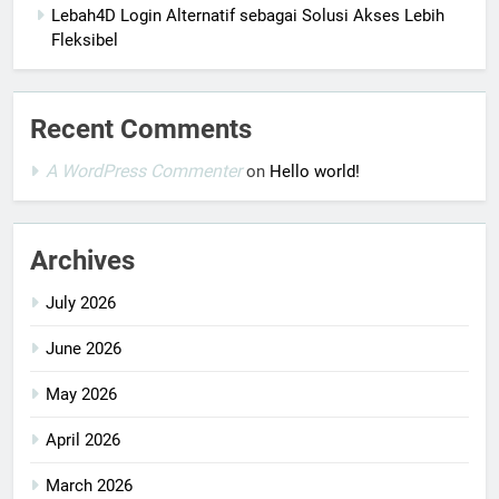
Lebah4D Login Alternatif sebagai Solusi Akses Lebih
Fleksibel
Recent Comments
A WordPress Commenter
on
Hello world!
Archives
July 2026
June 2026
May 2026
April 2026
March 2026