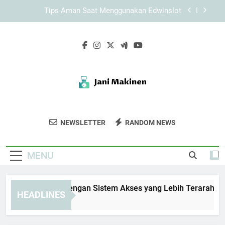
Skip
Cara Mengoptimalkan Proses EDWINSLOT Login
to
agar Lebih Cepat dan Stabil
content
Login Edwinslot Cepat dengan Sistem yang
Mudah Digunakan untuk Akses Akun Lebih
Praktis
TIARA4D Login dengan Sistem Akses yang Lebih
Terarah
Tips Aman Saat Menggunakan Edwinslot
Cara Mengoptimalkan Proses EDWINSLOT Login
agar Lebih Cepat dan Stabil
Jani Makinen
Nikmati Karya Fotografi Kreatif Dan
Login Edwinslot Cepat dengan Sistem yang
NEWSLETTER
RANDOM NEWS
Mudah Digunakan untuk Akses Akun Lebih
Inspiratif Dari Jani Makinen.
Praktis
MENU
ARA4D Login dengan Sistem Akses yang Lebih Terarah
HEADLINES
Weeks Ago