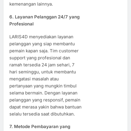
kemenangan lainnya.
6. Layanan Pelanggan 24/7 yang
Profesional
LARIS4D menyediakan layanan
pelanggan yang siap membantu
pemain kapan saja. Tim customer
support yang profesional dan
ramah tersedia 24 jam sehari, 7
hari seminggu, untuk membantu
mengatasi masalah atau
pertanyaan yang mungkin timbul
selama bermain. Dengan layanan
pelanggan yang responsif, pemain
dapat merasa yakin bahwa bantuan
selalu tersedia saat dibutuhkan.
7. Metode Pembayaran yang