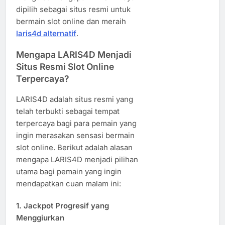
dipilih sebagai situs resmi untuk
bermain slot online dan meraih
laris4d alternatif
.
Mengapa LARIS4D Menjadi
Situs Resmi Slot Online
Terpercaya?
LARIS4D adalah situs resmi yang
telah terbukti sebagai tempat
terpercaya bagi para pemain yang
ingin merasakan sensasi bermain
slot online. Berikut adalah alasan
mengapa LARIS4D menjadi pilihan
utama bagi pemain yang ingin
mendapatkan cuan malam ini:
1. Jackpot Progresif yang
Menggiurkan