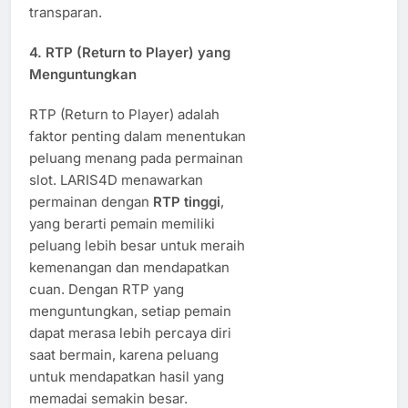
transparan.
4. RTP (Return to Player) yang
Menguntungkan
RTP (Return to Player) adalah
faktor penting dalam menentukan
peluang menang pada permainan
slot. LARIS4D menawarkan
permainan dengan
RTP tinggi
,
yang berarti pemain memiliki
peluang lebih besar untuk meraih
kemenangan dan mendapatkan
cuan. Dengan RTP yang
menguntungkan, setiap pemain
dapat merasa lebih percaya diri
saat bermain, karena peluang
untuk mendapatkan hasil yang
memadai semakin besar.