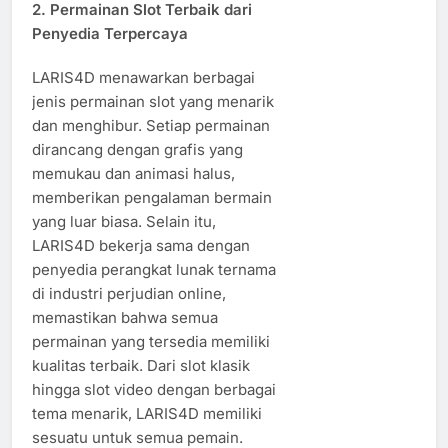
2. Permainan Slot Terbaik dari
Penyedia Terpercaya
LARIS4D menawarkan berbagai
jenis permainan slot yang menarik
dan menghibur. Setiap permainan
dirancang dengan grafis yang
memukau dan animasi halus,
memberikan pengalaman bermain
yang luar biasa. Selain itu,
LARIS4D bekerja sama dengan
penyedia perangkat lunak ternama
di industri perjudian online,
memastikan bahwa semua
permainan yang tersedia memiliki
kualitas terbaik. Dari slot klasik
hingga slot video dengan berbagai
tema menarik, LARIS4D memiliki
sesuatu untuk semua pemain.