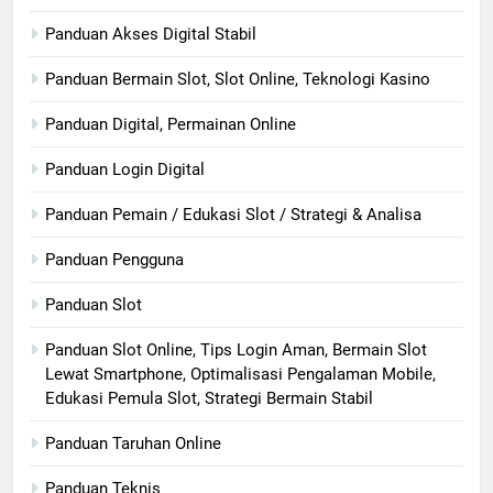
Panduan Akses Digital Stabil
Panduan Bermain Slot, Slot Online, Teknologi Kasino
Panduan Digital, Permainan Online
Panduan Login Digital
Panduan Pemain / Edukasi Slot / Strategi & Analisa
Panduan Pengguna
Panduan Slot
Panduan Slot Online, Tips Login Aman, Bermain Slot
Lewat Smartphone, Optimalisasi Pengalaman Mobile,
Edukasi Pemula Slot, Strategi Bermain Stabil
Panduan Taruhan Online
Panduan Teknis