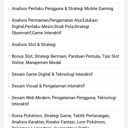
Analisis Perilaku Pengguna & Strategi Mobile Gaming
Analisis Permainan,Pengamatan Alur,Edukasi
Digital,Perilaku Mesin,Studi Pola,Strategi
Observatif,Game Interaktif
Analisis Slot & Strategi
Bonus Slot, Strategi Bermain, Panduan Pemula, Tips Slot
Online, Manajemen Modal
Desain Game Digital & Teknologi Interaktif
Desain Visual & Pengalaman Interaktif
Desain Web Modern, Pengalaman Pengguna, Teknologi
Interaktif
Dunia Pokémon, Strategi Game, Taktik Pertarungan,
Analisis Karakter, Kreatur Fantasi, Lore Pokémon,