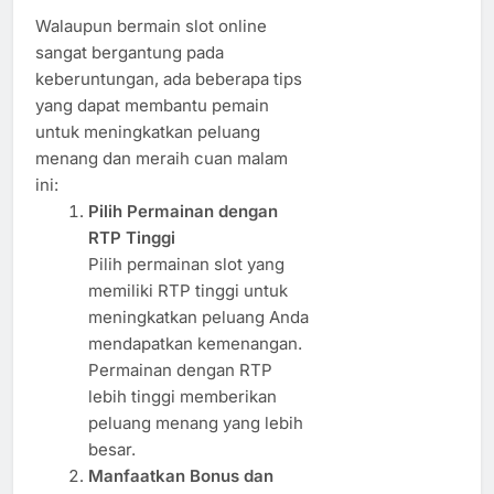
Walaupun bermain slot online
sangat bergantung pada
keberuntungan, ada beberapa tips
yang dapat membantu pemain
untuk meningkatkan peluang
menang dan meraih cuan malam
ini:
Pilih Permainan dengan
RTP Tinggi
Pilih permainan slot yang
memiliki RTP tinggi untuk
meningkatkan peluang Anda
mendapatkan kemenangan.
Permainan dengan RTP
lebih tinggi memberikan
peluang menang yang lebih
besar.
Manfaatkan Bonus dan