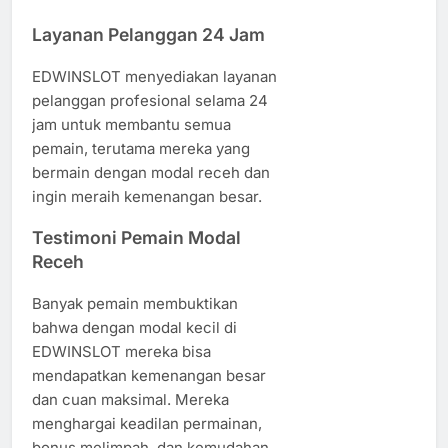
Layanan Pelanggan 24 Jam
EDWINSLOT menyediakan layanan
pelanggan profesional selama 24
jam untuk membantu semua
pemain, terutama mereka yang
bermain dengan modal receh dan
ingin meraih kemenangan besar.
Testimoni Pemain Modal
Receh
Banyak pemain membuktikan
bahwa dengan modal kecil di
EDWINSLOT mereka bisa
mendapatkan kemenangan besar
dan cuan maksimal. Mereka
menghargai keadilan permainan,
bonus melimpah, dan kemudahan