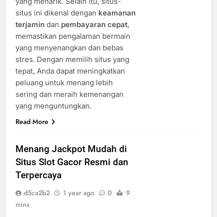
yang menarik. Selain itu, situs-
situs ini dikenal dengan
keamanan
terjamin
dan
pembayaran cepat
,
memastikan pengalaman bermain
yang menyenangkan dan bebas
stres. Dengan memilih situs yang
tepat, Anda dapat meningkatkan
peluang untuk menang lebih
sering dan meraih kemenangan
yang menguntungkan.
Read More
Menang Jackpot Mudah di
Situs Slot Gacor Resmi dan
Terpercaya
d5ca2b2
1 year ago
0
9
mins