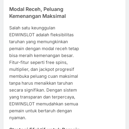
Modal Receh, Peluang
Kemenangan Maksimal
Salah satu keunggulan
EDWINSLOT adalah fleksibilitas
taruhan yang memungkinkan
pemain dengan modal receh tetap
bisa meraih kemenangan besar.
Fitur-fitur seperti free spins,
multiplier, dan jackpot progresif
membuka peluang cuan maksimal
tanpa harus menaikkan taruhan
secara signifikan. Dengan sistem
yang transparan dan terpercaya,
EDWINSLOT memudahkan semua
pemain untuk bertaruh dengan
nyaman.