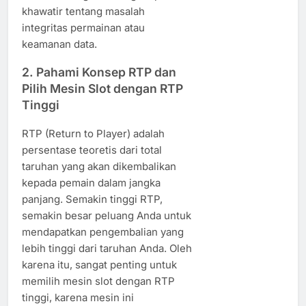
khawatir tentang masalah
integritas permainan atau
keamanan data.
2.
Pahami Konsep RTP dan
Pilih Mesin Slot dengan RTP
Tinggi
RTP (Return to Player) adalah
persentase teoretis dari total
taruhan yang akan dikembalikan
kepada pemain dalam jangka
panjang. Semakin tinggi RTP,
semakin besar peluang Anda untuk
mendapatkan pengembalian yang
lebih tinggi dari taruhan Anda. Oleh
karena itu, sangat penting untuk
memilih mesin slot dengan RTP
tinggi, karena mesin ini