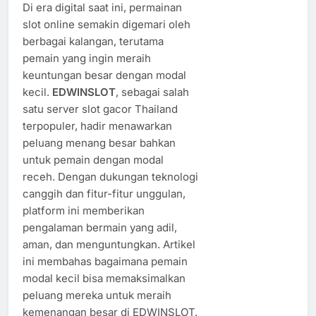
Di era digital saat ini, permainan
slot online semakin digemari oleh
berbagai kalangan, terutama
pemain yang ingin meraih
keuntungan besar dengan modal
kecil.
EDWINSLOT
, sebagai salah
satu server slot gacor Thailand
terpopuler, hadir menawarkan
peluang menang besar bahkan
untuk pemain dengan modal
receh. Dengan dukungan teknologi
canggih dan fitur-fitur unggulan,
platform ini memberikan
pengalaman bermain yang adil,
aman, dan menguntungkan. Artikel
ini membahas bagaimana pemain
modal kecil bisa memaksimalkan
peluang mereka untuk meraih
kemenangan besar di EDWINSLOT.