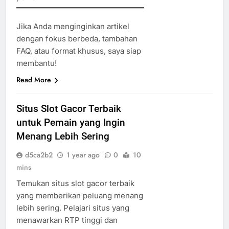
Jika Anda menginginkan artikel
dengan fokus berbeda, tambahan
FAQ, atau format khusus, saya siap
membantu!
Read More
Situs Slot Gacor Terbaik
untuk Pemain yang Ingin
Menang Lebih Sering
d5ca2b2
1 year ago
0
10
mins
Temukan situs slot gacor terbaik
yang memberikan peluang menang
lebih sering. Pelajari situs yang
menawarkan RTP tinggi dan