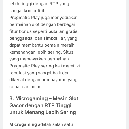
lebih tinggi dengan RTP yang
sangat kompetitif.
Pragmatic Play juga menyediakan
permainan slot dengan berbagai
fitur bonus seperti
putaran gratis
,
pengganda
, dan
simbol liar
, yang
dapat membantu pemain meraih
kemenangan lebih sering. Situs
yang menawarkan permainan
Pragmatic Play sering kali memiliki
reputasi yang sangat baik dan
dikenal dengan pembayaran yang
cepat dan aman.
3.
Microgaming – Mesin Slot
Gacor dengan RTP Tinggi
untuk Menang Lebih Sering
Microgaming
adalah salah satu