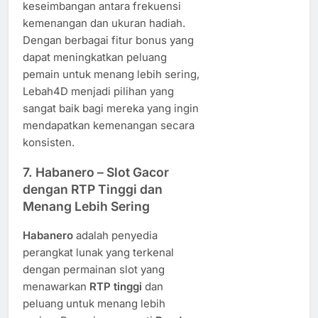
keseimbangan antara frekuensi
kemenangan dan ukuran hadiah.
Dengan berbagai fitur bonus yang
dapat meningkatkan peluang
pemain untuk menang lebih sering,
Lebah4D menjadi pilihan yang
sangat baik bagi mereka yang ingin
mendapatkan kemenangan secara
konsisten.
7.
Habanero – Slot Gacor
dengan RTP Tinggi dan
Menang Lebih Sering
Habanero
adalah penyedia
perangkat lunak yang terkenal
dengan permainan slot yang
menawarkan
RTP tinggi
dan
peluang untuk menang lebih