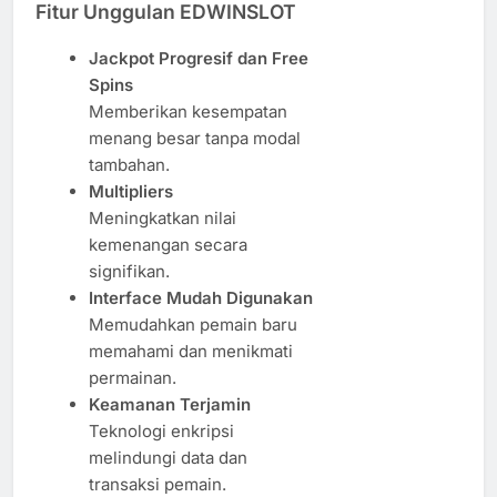
Fitur Unggulan EDWINSLOT
Jackpot Progresif dan Free
Spins
Memberikan kesempatan
menang besar tanpa modal
tambahan.
Multipliers
Meningkatkan nilai
kemenangan secara
signifikan.
Interface Mudah Digunakan
Memudahkan pemain baru
memahami dan menikmati
permainan.
Keamanan Terjamin
Teknologi enkripsi
melindungi data dan
transaksi pemain.