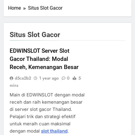
Home
Situs Slot Gacor
Situs Slot Gacor
EDWINSLOT Server Slot
Gacor Thailand: Modal
Receh, Kemenangan Besar
d5ca2b2
1 year ago
0
5
mins
Main di EDWINSLOT dengan modal
receh dan raih kemenangan besar
di server slot gacor Thailand.
Pelajari trik dan strategi efektif
untuk meraih cuan maksimal
dengan modal
slot thailand
.