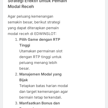
Strategi Efektif untuk Pemain
Modal Receh
Agar peluang kemenangan
semakin besar, berikut strategi
yang dapat diterapkan pemain
modal receh di EDWINSLOT:
Pilih Game dengan RTP
Tinggi
Utamakan permainan slot
dengan RTP tinggi untuk
peluang menang lebih
besar.
Manajemen Modal yang
Bijak
Tetapkan batas harian modal
dan target kemenangan agar
bermain tetap terkendali.
Manfaatkan Bonus dan