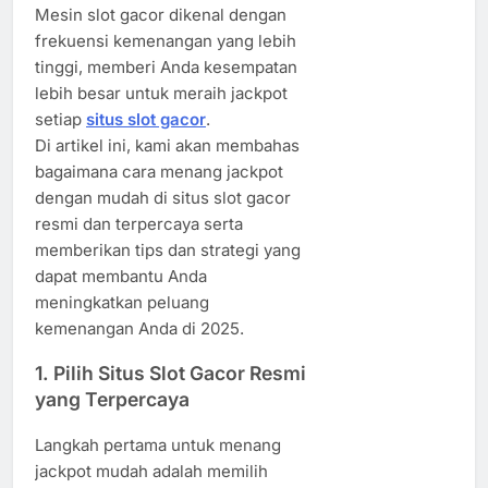
Mesin slot gacor dikenal dengan
frekuensi kemenangan yang lebih
tinggi, memberi Anda kesempatan
lebih besar untuk meraih jackpot
setiap
situs slot gacor
.
Di artikel ini, kami akan membahas
bagaimana cara menang jackpot
dengan mudah di situs slot gacor
resmi dan terpercaya serta
memberikan tips dan strategi yang
dapat membantu Anda
meningkatkan peluang
kemenangan Anda di 2025.
1.
Pilih Situs Slot Gacor Resmi
yang Terpercaya
Langkah pertama untuk menang
jackpot mudah adalah memilih