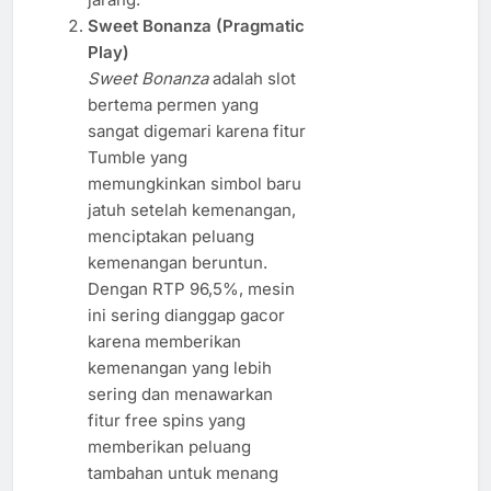
Sweet Bonanza (Pragmatic
Play)
Sweet Bonanza
adalah slot
bertema permen yang
sangat digemari karena fitur
Tumble yang
memungkinkan simbol baru
jatuh setelah kemenangan,
menciptakan peluang
kemenangan beruntun.
Dengan RTP 96,5%, mesin
ini sering dianggap gacor
karena memberikan
kemenangan yang lebih
sering dan menawarkan
fitur free spins yang
memberikan peluang
tambahan untuk menang