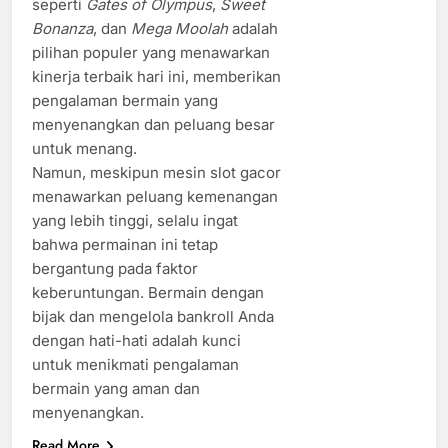
seperti
Gates of Olympus
,
Sweet
Bonanza
, dan
Mega Moolah
adalah
pilihan populer yang menawarkan
kinerja terbaik hari ini, memberikan
pengalaman bermain yang
menyenangkan dan peluang besar
untuk menang.
Namun, meskipun mesin slot gacor
menawarkan peluang kemenangan
yang lebih tinggi, selalu ingat
bahwa permainan ini tetap
bergantung pada faktor
keberuntungan. Bermain dengan
bijak dan mengelola bankroll Anda
dengan hati-hati adalah kunci
untuk menikmati pengalaman
bermain yang aman dan
menyenangkan.
Read More