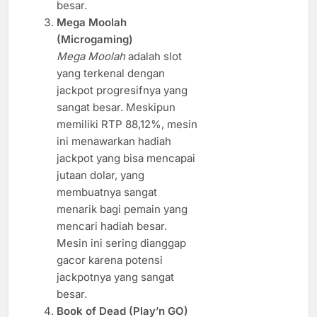
besar.
Mega Moolah
(Microgaming)
Mega Moolah
adalah slot
yang terkenal dengan
jackpot progresifnya yang
sangat besar. Meskipun
memiliki RTP 88,12%, mesin
ini menawarkan hadiah
jackpot yang bisa mencapai
jutaan dolar, yang
membuatnya sangat
menarik bagi pemain yang
mencari hadiah besar.
Mesin ini sering dianggap
gacor karena potensi
jackpotnya yang sangat
besar.
Book of Dead (Play’n GO)