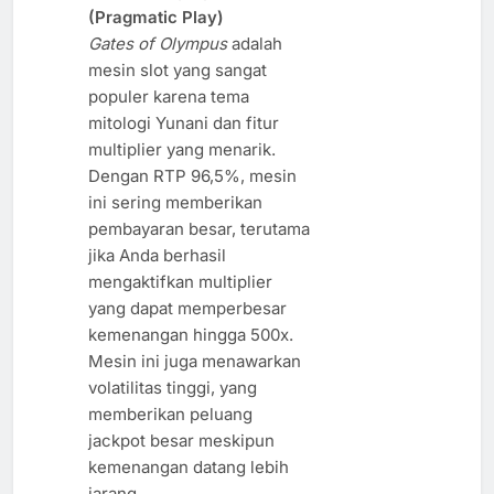
(Pragmatic Play)
Gates of Olympus
adalah
mesin slot yang sangat
populer karena tema
mitologi Yunani dan fitur
multiplier yang menarik.
Dengan RTP 96,5%, mesin
ini sering memberikan
pembayaran besar, terutama
jika Anda berhasil
mengaktifkan multiplier
yang dapat memperbesar
kemenangan hingga 500x.
Mesin ini juga menawarkan
volatilitas tinggi, yang
memberikan peluang
jackpot besar meskipun
kemenangan datang lebih
jarang.