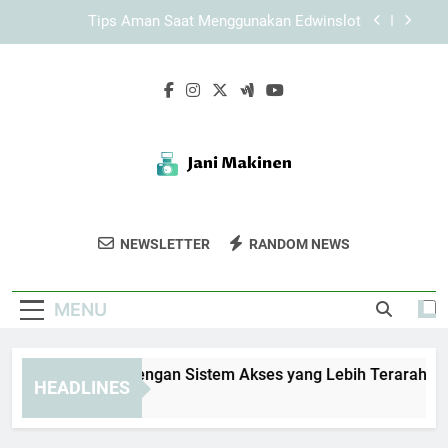
Skip
Cara Mengoptimalkan Proses EDWINSLOT Login
to
agar Lebih Cepat dan Stabil
content
Login Edwinslot Cepat dengan Sistem yang
Mudah Digunakan untuk Akses Akun Lebih
Praktis
TIARA4D Login dengan Sistem Akses yang Lebih
Terarah
Tips Aman Saat Menggunakan Edwinslot
Cara Mengoptimalkan Proses EDWINSLOT Login
agar Lebih Cepat dan Stabil
Jani Makinen
Nikmati Karya Fotografi Kreatif Dan
Login Edwinslot Cepat dengan Sistem yang
NEWSLETTER
RANDOM NEWS
Mudah Digunakan untuk Akses Akun Lebih
Inspiratif Dari Jani Makinen.
Praktis
MENU
ARA4D Login dengan Sistem Akses yang Lebih Terarah
HEADLINES
Weeks Ago