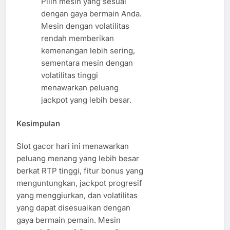
Pilih mesin yang sesuai
dengan gaya bermain Anda.
Mesin dengan volatilitas
rendah memberikan
kemenangan lebih sering,
sementara mesin dengan
volatilitas tinggi
menawarkan peluang
jackpot yang lebih besar.
Kesimpulan
Slot gacor hari ini menawarkan
peluang menang yang lebih besar
berkat RTP tinggi, fitur bonus yang
menguntungkan, jackpot progresif
yang menggiurkan, dan volatilitas
yang dapat disesuaikan dengan
gaya bermain pemain. Mesin