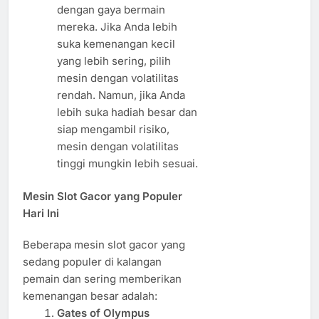
dengan gaya bermain
mereka. Jika Anda lebih
suka kemenangan kecil
yang lebih sering, pilih
mesin dengan volatilitas
rendah. Namun, jika Anda
lebih suka hadiah besar dan
siap mengambil risiko,
mesin dengan volatilitas
tinggi mungkin lebih sesuai.
Mesin Slot Gacor yang Populer
Hari Ini
Beberapa mesin slot gacor yang
sedang populer di kalangan
pemain dan sering memberikan
kemenangan besar adalah:
Gates of Olympus