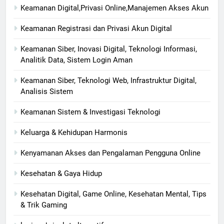
Keamanan Digital,Privasi Online,Manajemen Akses Akun
Keamanan Registrasi dan Privasi Akun Digital
Keamanan Siber, Inovasi Digital, Teknologi Informasi,
Analitik Data, Sistem Login Aman
Keamanan Siber, Teknologi Web, Infrastruktur Digital,
Analisis Sistem
Keamanan Sistem & Investigasi Teknologi
Keluarga & Kehidupan Harmonis
Kenyamanan Akses dan Pengalaman Pengguna Online
Kesehatan & Gaya Hidup
Kesehatan Digital, Game Online, Kesehatan Mental, Tips
& Trik Gaming