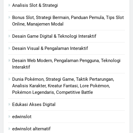
Analisis Slot & Strategi
Bonus Slot, Strategi Bermain, Panduan Pemula, Tips Slot
Online, Manajemen Modal
Desain Game Digital & Teknologi Interaktif
Desain Visual & Pengalaman Interaktif
Desain Web Modern, Pengalaman Pengguna, Teknologi
Interaktif
Dunia Pokémon, Strategi Game, Taktik Pertarungan,
Analisis Karakter, Kreatur Fantasi, Lore Pokémon,
Pokémon Legendaris, Competitive Battle
Edukasi Akses Digital
edwinslot
edwinslot alternatif