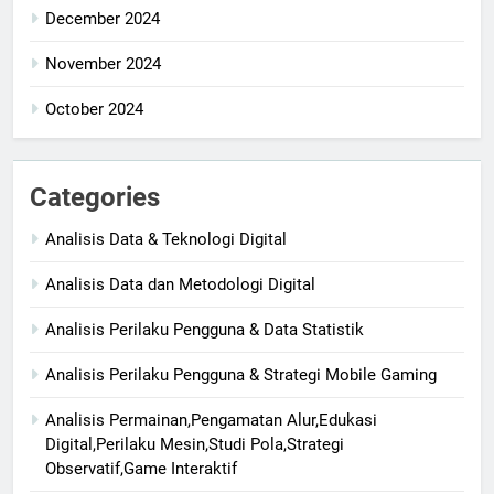
December 2024
November 2024
October 2024
Categories
Analisis Data & Teknologi Digital
Analisis Data dan Metodologi Digital
Analisis Perilaku Pengguna & Data Statistik
Analisis Perilaku Pengguna & Strategi Mobile Gaming
Analisis Permainan,Pengamatan Alur,Edukasi
Digital,Perilaku Mesin,Studi Pola,Strategi
Observatif,Game Interaktif