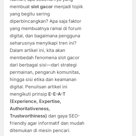
membuat
slot gacor
menjadi topik
yang begitu sering
diperbincangkan? Apa saja faktor
yang membuatnya ramai di forum
digital, dan bagaimana pengguna
seharusnya menyikapi tren ini?
Dalam artikel ini, kita akan
membedah fenomena slot gacor
dari berbagai sisi—dari strategi
permainan, pengaruh komunitas,
hingga sisi etika dan keamanan
digital. Penulisan artikel ini
mengikuti prinsip
E-E-A-T
(Experience, Expertise,
Authoritativeness,
Trustworthiness)
dan gaya SEO-
friendly agar informatif dan mudah
ditemukan di mesin pencari.