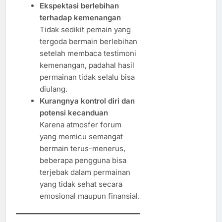
Ekspektasi berlebihan
terhadap kemenangan
Tidak sedikit pemain yang
tergoda bermain berlebihan
setelah membaca testimoni
kemenangan, padahal hasil
permainan tidak selalu bisa
diulang.
Kurangnya kontrol diri dan
potensi kecanduan
Karena atmosfer forum
yang memicu semangat
bermain terus-menerus,
beberapa pengguna bisa
terjebak dalam permainan
yang tidak sehat secara
emosional maupun finansial.