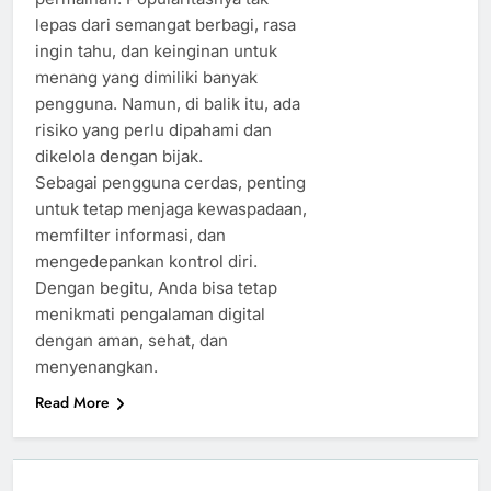
lepas dari semangat berbagi, rasa
ingin tahu, dan keinginan untuk
menang yang dimiliki banyak
pengguna. Namun, di balik itu, ada
risiko yang perlu dipahami dan
dikelola dengan bijak.
Sebagai pengguna cerdas, penting
untuk tetap menjaga kewaspadaan,
memfilter informasi, dan
mengedepankan kontrol diri.
Dengan begitu, Anda bisa tetap
menikmati pengalaman digital
dengan aman, sehat, dan
menyenangkan.
Read More