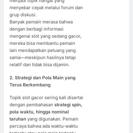
menjadi topik hangat yang
menyebar cepat melalui forum dan
grup diskusi.
Banyak pemain merasa bahwa
dengan berbagi informasi
mengenai slot yang sedang gacor,
mereka bisa membantu pemain
lain mendapatkan peluang yang
sama—meskipun hasilnya tetap
relatif dan tidak bisa dijamin.
2.
Strategi dan Pola Main yang
Terus Berkembang
Topik slot gacor sering kali disertai
dengan pembahasan
strategi spin,
pola waktu, hingga nominal
taruhan
yang digunakan. Pemain
percaya bahwa ada waktu-waktu