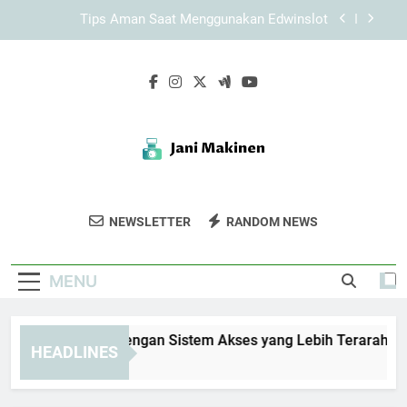
Skip
Cara Mengoptimalkan Proses EDWINSLOT Login
to
agar Lebih Cepat dan Stabil
content
Login Edwinslot Cepat dengan Sistem yang
Mudah Digunakan untuk Akses Akun Lebih
Praktis
TIARA4D Login dengan Sistem Akses yang Lebih
Terarah
Tips Aman Saat Menggunakan Edwinslot
Cara Mengoptimalkan Proses EDWINSLOT Login
agar Lebih Cepat dan Stabil
Jani Makinen
Nikmati Karya Fotografi Kreatif Dan
Login Edwinslot Cepat dengan Sistem yang
NEWSLETTER
RANDOM NEWS
Mudah Digunakan untuk Akses Akun Lebih
Inspiratif Dari Jani Makinen.
Praktis
MENU
ARA4D Login dengan Sistem Akses yang Lebih Terarah
HEADLINES
Month Ago