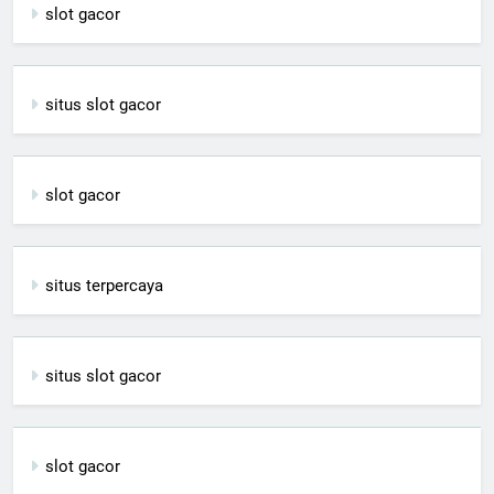
slot gacor
situs slot gacor
slot gacor
situs terpercaya
situs slot gacor
slot gacor