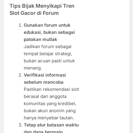
Tips Bijak Menyikapi Tren
Slot Gacor di Forum
Gunakan forum untuk
edukasi, bukan sebagai
patokan mutlak
Jadikan forum sebagai
tempat belajar strategi,
bukan acuan pasti untuk
menang.
Verifikasi informasi
sebelum mencoba
Pastikan rekomendasi slot
berasal dari anggota
komunitas yang kredibel,
bukan akun anonim yang
hanya menyebar tautan.
Tetap atur batasan waktu
dan dana bermain