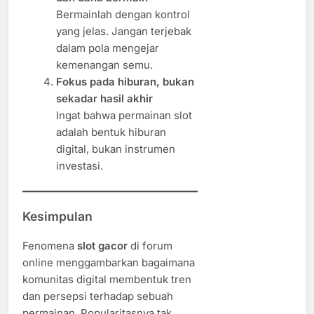
Bermainlah dengan kontrol
yang jelas. Jangan terjebak
dalam pola mengejar
kemenangan semu.
Fokus pada hiburan, bukan
sekadar hasil akhir
Ingat bahwa permainan slot
adalah bentuk hiburan
digital, bukan instrumen
investasi.
Kesimpulan
Fenomena
slot gacor
di forum
online menggambarkan bagaimana
komunitas digital membentuk tren
dan persepsi terhadap sebuah
permainan. Popularitasnya tak