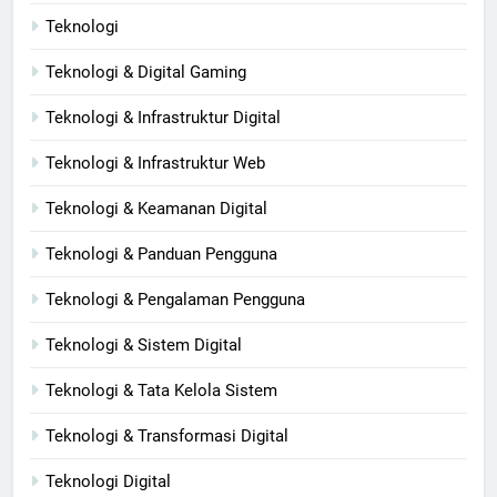
Teknologi
Teknologi & Digital Gaming
Teknologi & Infrastruktur Digital
Teknologi & Infrastruktur Web
Teknologi & Keamanan Digital
Teknologi & Panduan Pengguna
Teknologi & Pengalaman Pengguna
Teknologi & Sistem Digital
Teknologi & Tata Kelola Sistem
Teknologi & Transformasi Digital
Teknologi Digital