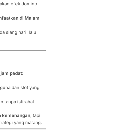
takan efek domino
nfaatkan di Malam
 siang hari, lalu
 jam padat
:
n
guna dan slot yang
n tanpa istirahat
in kemenangan
, tapi
trategi yang matang.