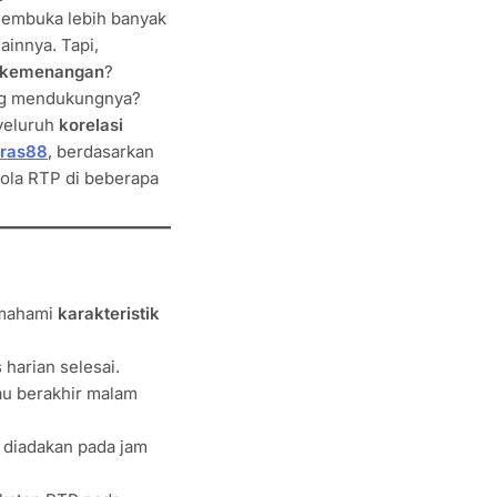
mbuka lebih banyak
ainnya. Tapi,
n kemenangan
?
ang mendukungnya?
nyeluruh
korelasi
ras88
, berdasarkan
pola RTP di beberapa
emahami
karakteristik
 harian selesai.
au berakhir malam
 diadakan pada jam