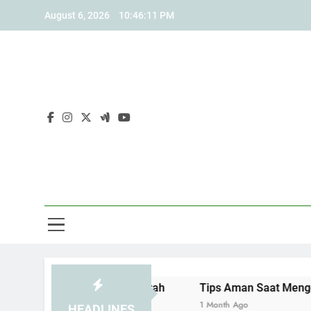
Skip
August 6, 2026
10:46:12 PM
to
content
Jan
Nikmati Ka
 yang Lebih Terarah
Tips Aman Saat Menggunakan Edw
1 Month Ago
HEADLINES