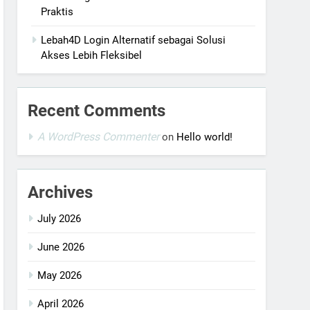
Praktis
Lebah4D Login Alternatif sebagai Solusi
Akses Lebih Fleksibel
Recent Comments
A WordPress Commenter
on
Hello world!
Archives
July 2026
June 2026
May 2026
April 2026