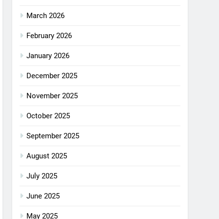
March 2026
February 2026
January 2026
December 2025
November 2025
October 2025
September 2025
August 2025
July 2025
June 2025
May 2025