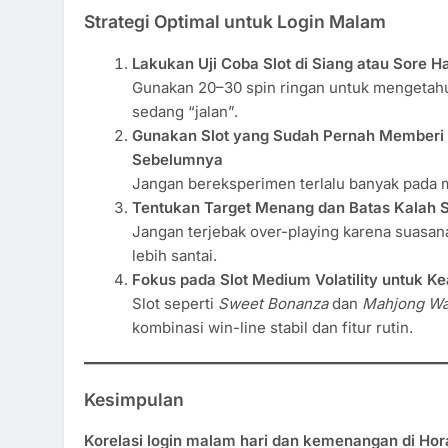
Strategi Optimal untuk Login Malam
Lakukan Uji Coba Slot di Siang atau Sore Ha
Gunakan 20–30 spin ringan untuk mengetahu
sedang “jalan”.
Gunakan Slot yang Sudah Pernah Memberi 
Sebelumnya
Jangan bereksperimen terlalu banyak pada m
Tentukan Target Menang dan Batas Kalah 
Jangan terjebak over-playing karena suasa
lebih santai.
Fokus pada Slot Medium Volatility untuk 
Slot seperti
Sweet Bonanza
dan
Mahjong W
kombinasi win-line stabil dan fitur rutin.
Kesimpulan
Korelasi login malam hari dan kemenangan di Ho