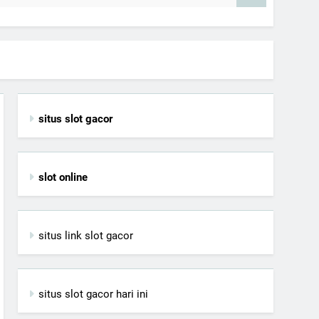
situs slot gacor
slot online
situs link slot gacor
situs slot gacor hari ini