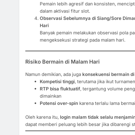
Pemain lebih agresif dan konsisten, mencip
dalam aktivasi fitur slot.
Observasi Sebelumnya di Siang/Sore Dima
Hari
Banyak pemain melakukan observasi pola pada
mengeksekusi strategi pada malam hari.
Risiko Bermain di Malam Hari
Namun demikian, ada juga
konsekuensi bermain di
Kompetisi tinggi
, terutama jika ikut turname
RTP bisa fluktuatif
, tergantung volume peng
dimainkan
Potensi over-spin
karena terlalu lama bermai
Oleh karena itu,
login malam tidak selalu menjam
dapat memberi peluang lebih besar jika dibarengi s