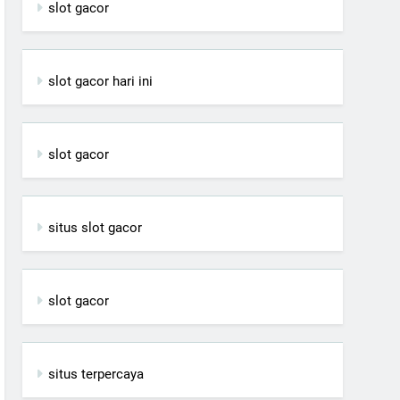
slot gacor
slot gacor hari ini
slot gacor
situs slot gacor
slot gacor
situs terpercaya