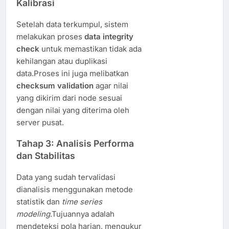
Kalibrasi
Setelah data terkumpul, sistem
melakukan proses
data integrity
check
untuk memastikan tidak ada
kehilangan atau duplikasi
data.Proses ini juga melibatkan
checksum validation
agar nilai
yang dikirim dari node sesuai
dengan nilai yang diterima oleh
server pusat.
Tahap 3: Analisis Performa
dan Stabilitas
Data yang sudah tervalidasi
dianalisis menggunakan metode
statistik dan
time series
modeling
.Tujuannya adalah
mendeteksi pola harian, mengukur