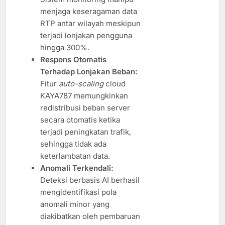
menjaga keseragaman data
RTP antar wilayah meskipun
terjadi lonjakan pengguna
hingga 300%.
Respons Otomatis
Terhadap Lonjakan Beban:
Fitur
auto-scaling
cloud
KAYA787 memungkinkan
redistribusi beban server
secara otomatis ketika
terjadi peningkatan trafik,
sehingga tidak ada
keterlambatan data.
Anomali Terkendali:
Deteksi berbasis AI berhasil
mengidentifikasi pola
anomali minor yang
diakibatkan oleh pembaruan