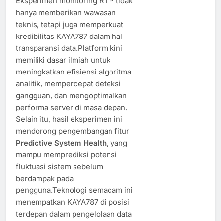
Eksperimen monitoring RTP tidak
hanya memberikan wawasan
teknis, tetapi juga memperkuat
kredibilitas KAYA787 dalam hal
transparansi data.Platform kini
memiliki dasar ilmiah untuk
meningkatkan efisiensi algoritma
analitik, mempercepat deteksi
gangguan, dan mengoptimalkan
performa server di masa depan.
Selain itu, hasil eksperimen ini
mendorong pengembangan fitur
Predictive System Health
, yang
mampu memprediksi potensi
fluktuasi sistem sebelum
berdampak pada
pengguna.Teknologi semacam ini
menempatkan KAYA787 di posisi
terdepan dalam pengelolaan data