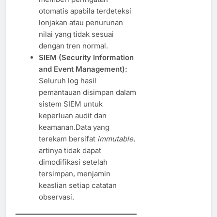
otomatis apabila terdeteksi
lonjakan atau penurunan
nilai yang tidak sesuai
dengan tren normal.
SIEM (Security Information
and Event Management):
Seluruh log hasil
pemantauan disimpan dalam
sistem SIEM untuk
keperluan audit dan
keamanan.Data yang
terekam bersifat
immutable
,
artinya tidak dapat
dimodifikasi setelah
tersimpan, menjamin
keaslian setiap catatan
observasi.