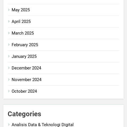
May 2025
April 2025
March 2025
February 2025
January 2025
December 2024
November 2024
October 2024
Categories
Analisis Data & Teknologi Digital