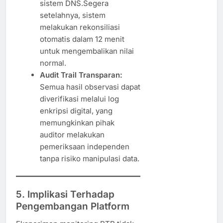
sistem DNS.Segera
setelahnya, sistem
melakukan rekonsiliasi
otomatis dalam 12 menit
untuk mengembalikan nilai
normal.
Audit Trail Transparan:
Semua hasil observasi dapat
diverifikasi melalui log
enkripsi digital, yang
memungkinkan pihak
auditor melakukan
pemeriksaan independen
tanpa risiko manipulasi data.
5. Implikasi Terhadap
Pengembangan Platform