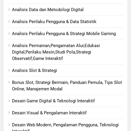
Analisis Data dan Metodologi Digital
Analisis Perilaku Pengguna & Data Statistik
Analisis Perilaku Pengguna & Strategi Mobile Gaming
Analisis Permainan,Pengamatan Alur,Edukasi
Digital,Perilaku Mesin,Studi Pola,Strategi
Observatif,Game Interaktif
Analisis Slot & Strategi
Bonus Slot, Strategi Bermain, Panduan Pemula, Tips Slot
Online, Manajemen Modal
Desain Game Digital & Teknologi Interaktif
Desain Visual & Pengalaman Interaktif
Desain Web Modern, Pengalaman Pengguna, Teknologi