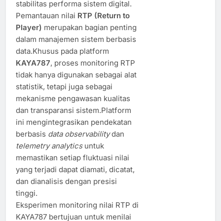
stabilitas performa sistem digital.
Pemantauan nilai
RTP (Return to
Player)
merupakan bagian penting
dalam manajemen sistem berbasis
data.Khusus pada platform
KAYA787
, proses monitoring RTP
tidak hanya digunakan sebagai alat
statistik, tetapi juga sebagai
mekanisme pengawasan kualitas
dan transparansi sistem.Platform
ini mengintegrasikan pendekatan
berbasis
data observability
dan
telemetry analytics
untuk
memastikan setiap fluktuasi nilai
yang terjadi dapat diamati, dicatat,
dan dianalisis dengan presisi
tinggi.
Eksperimen monitoring nilai RTP di
KAYA787 bertujuan untuk menilai