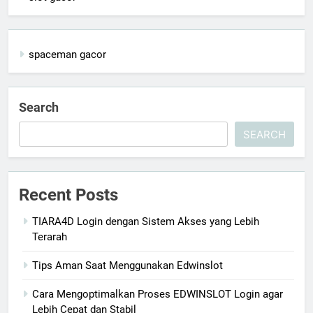
spaceman gacor
Search
SEARCH
Recent Posts
TIARA4D Login dengan Sistem Akses yang Lebih
Terarah
Tips Aman Saat Menggunakan Edwinslot
Cara Mengoptimalkan Proses EDWINSLOT Login agar
Lebih Cepat dan Stabil