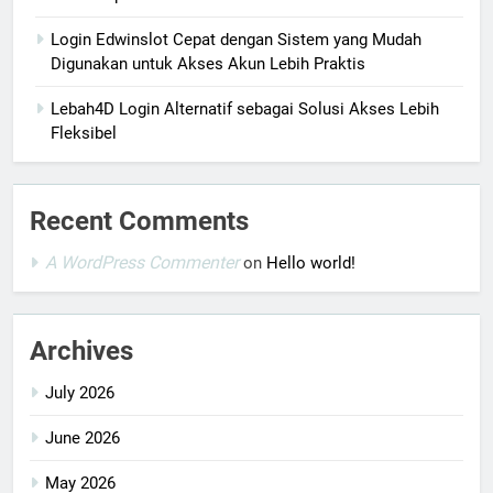
Login Edwinslot Cepat dengan Sistem yang Mudah
Digunakan untuk Akses Akun Lebih Praktis
Lebah4D Login Alternatif sebagai Solusi Akses Lebih
Fleksibel
Recent Comments
A WordPress Commenter
on
Hello world!
Archives
July 2026
June 2026
May 2026