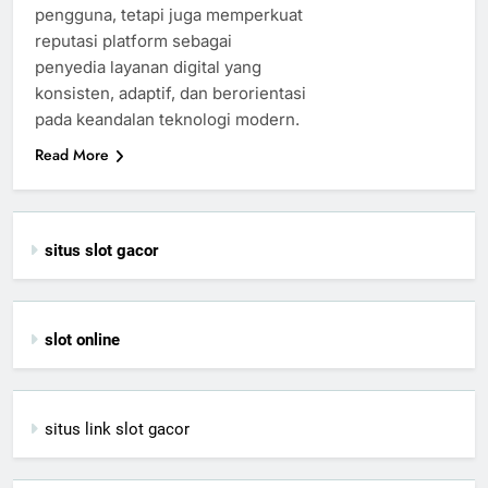
pengguna, tetapi juga memperkuat
reputasi platform sebagai
penyedia layanan digital yang
konsisten, adaptif, dan berorientasi
pada keandalan teknologi modern.
Read More
situs slot gacor
slot online
situs link slot gacor