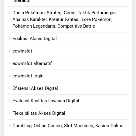
Interaktif
Dunia Pokémon, Strategi Game, Taktik Pertarungan,
Analisis Karakter, Kreatur Fantasi, Lore Pokémon,
Pokémon Legendaris, Competitive Battle
Edukasi Akses Digital
edwinslot
edwinslot alternatif
edwinslot login
Efisiensi Akses Digital
Evaluasi Kualitas Layanan Digital
Fleksibilitas Akses Digital
Gambling, Online Casino, Slot Machines, Kasino Online