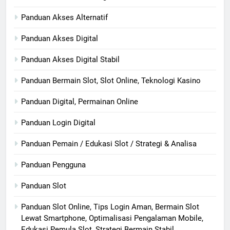
Panduan Akses Alternatif
Panduan Akses Digital
Panduan Akses Digital Stabil
Panduan Bermain Slot, Slot Online, Teknologi Kasino
Panduan Digital, Permainan Online
Panduan Login Digital
Panduan Pemain / Edukasi Slot / Strategi & Analisa
Panduan Pengguna
Panduan Slot
Panduan Slot Online, Tips Login Aman, Bermain Slot
Lewat Smartphone, Optimalisasi Pengalaman Mobile,
Edukasi Pemula Slot, Strategi Bermain Stabil