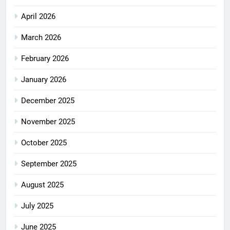
April 2026
March 2026
February 2026
January 2026
December 2025
November 2025
October 2025
September 2025
August 2025
July 2025
June 2025