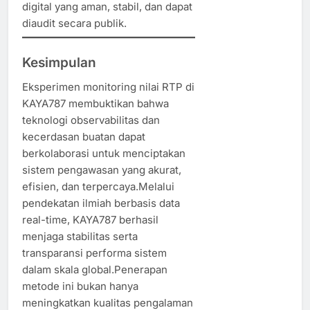
digital yang aman, stabil, dan dapat
diaudit secara publik.
Kesimpulan
Eksperimen monitoring nilai RTP di
KAYA787 membuktikan bahwa
teknologi observabilitas dan
kecerdasan buatan dapat
berkolaborasi untuk menciptakan
sistem pengawasan yang akurat,
efisien, dan terpercaya.Melalui
pendekatan ilmiah berbasis data
real-time, KAYA787 berhasil
menjaga stabilitas serta
transparansi performa sistem
dalam skala global.Penerapan
metode ini bukan hanya
meningkatkan kualitas pengalaman