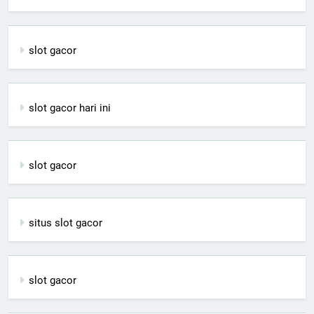
slot gacor
slot gacor hari ini
slot gacor
situs slot gacor
slot gacor