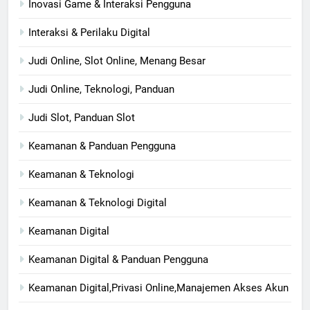
Inovasi Game & Interaksi Pengguna
Interaksi & Perilaku Digital
Judi Online, Slot Online, Menang Besar
Judi Online, Teknologi, Panduan
Judi Slot, Panduan Slot
Keamanan & Panduan Pengguna
Keamanan & Teknologi
Keamanan & Teknologi Digital
Keamanan Digital
Keamanan Digital & Panduan Pengguna
Keamanan Digital,Privasi Online,Manajemen Akses Akun