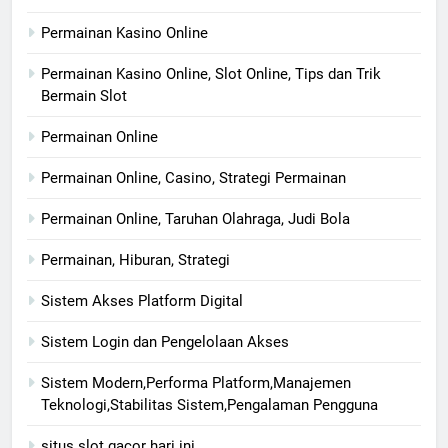
Permainan Kasino Online
Permainan Kasino Online, Slot Online, Tips dan Trik
Bermain Slot
Permainan Online
Permainan Online, Casino, Strategi Permainan
Permainan Online, Taruhan Olahraga, Judi Bola
Permainan, Hiburan, Strategi
Sistem Akses Platform Digital
Sistem Login dan Pengelolaan Akses
Sistem Modern,Performa Platform,Manajemen
Teknologi,Stabilitas Sistem,Pengalaman Pengguna
situs slot gacor hari ini