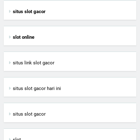
situs slot gacor
slot online
situs link slot gacor
situs slot gacor hari ini
situs slot gacor
slot