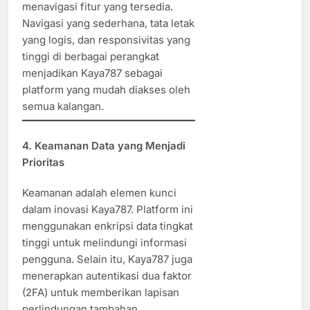
menavigasi fitur yang tersedia.
Navigasi yang sederhana, tata letak
yang logis, dan responsivitas yang
tinggi di berbagai perangkat
menjadikan Kaya787 sebagai
platform yang mudah diakses oleh
semua kalangan.
4. Keamanan Data yang Menjadi
Prioritas
Keamanan adalah elemen kunci
dalam inovasi Kaya787. Platform ini
menggunakan enkripsi data tingkat
tinggi untuk melindungi informasi
pengguna. Selain itu, Kaya787 juga
menerapkan autentikasi dua faktor
(2FA) untuk memberikan lapisan
perlindungan tambahan.