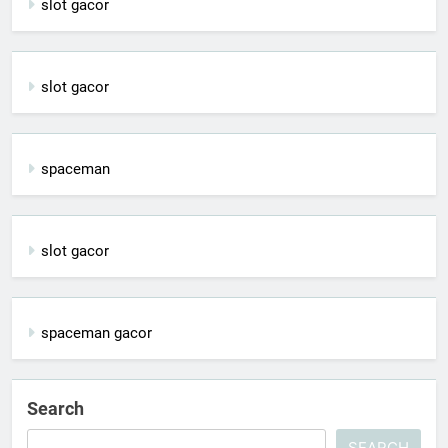
slot gacor
slot gacor
spaceman
slot gacor
spaceman gacor
Search
SEARCH