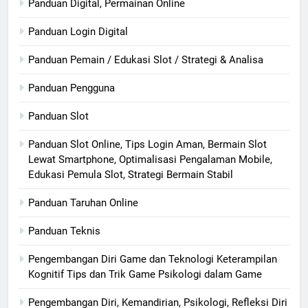
Panduan Digital, Permainan Online
Panduan Login Digital
Panduan Pemain / Edukasi Slot / Strategi & Analisa
Panduan Pengguna
Panduan Slot
Panduan Slot Online, Tips Login Aman, Bermain Slot
Lewat Smartphone, Optimalisasi Pengalaman Mobile,
Edukasi Pemula Slot, Strategi Bermain Stabil
Panduan Taruhan Online
Panduan Teknis
Pengembangan Diri Game dan Teknologi Keterampilan
Kognitif Tips dan Trik Game Psikologi dalam Game
Pengembangan Diri, Kemandirian, Psikologi, Refleksi Diri