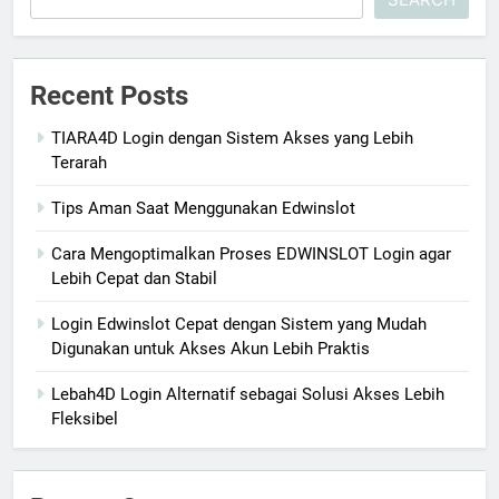
Recent Posts
TIARA4D Login dengan Sistem Akses yang Lebih
Terarah
Tips Aman Saat Menggunakan Edwinslot
Cara Mengoptimalkan Proses EDWINSLOT Login agar
Lebih Cepat dan Stabil
Login Edwinslot Cepat dengan Sistem yang Mudah
Digunakan untuk Akses Akun Lebih Praktis
Lebah4D Login Alternatif sebagai Solusi Akses Lebih
Fleksibel