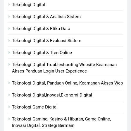
Teknologi Digital
Teknologi Digital & Analisis Sistem
Teknologi Digital & Etika Data
Teknologi Digital & Evaluasi Sistem
Teknologi Digital & Tren Online
Teknologi Digital Troubleshooting Website Keamanan
Akses Panduan Login User Experience
Teknologi Digital, Panduan Online, Keamanan Akses Web
Teknologi Digital,Inovasi,Ekonomi Digital
Teknologi Game Digital
Teknologi Gaming, Kasino & Hiburan, Game Online,
Inovasi Digital, Strategi Bermain