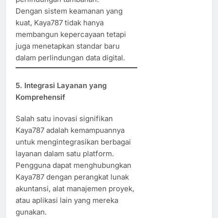
Dengan sistem keamanan yang
kuat, Kaya787 tidak hanya
membangun kepercayaan tetapi
juga menetapkan standar baru
dalam perlindungan data digital.
5. Integrasi Layanan yang
Komprehensif
Salah satu inovasi signifikan
Kaya787 adalah kemampuannya
untuk mengintegrasikan berbagai
layanan dalam satu platform.
Pengguna dapat menghubungkan
Kaya787 dengan perangkat lunak
akuntansi, alat manajemen proyek,
atau aplikasi lain yang mereka
gunakan.