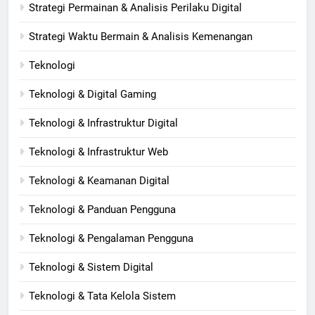
Strategi Permainan & Analisis Perilaku Digital
Strategi Waktu Bermain & Analisis Kemenangan
Teknologi
Teknologi & Digital Gaming
Teknologi & Infrastruktur Digital
Teknologi & Infrastruktur Web
Teknologi & Keamanan Digital
Teknologi & Panduan Pengguna
Teknologi & Pengalaman Pengguna
Teknologi & Sistem Digital
Teknologi & Tata Kelola Sistem