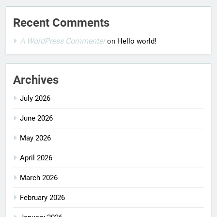
Recent Comments
A WordPress Commenter
on
Hello world!
Archives
July 2026
June 2026
May 2026
April 2026
March 2026
February 2026