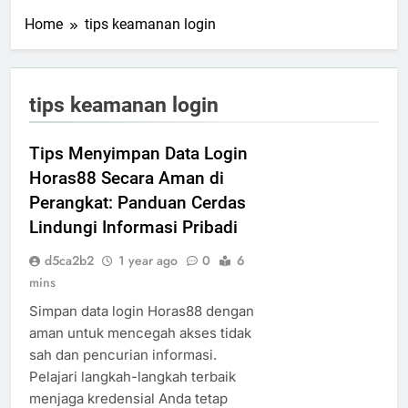
Home
tips keamanan login
tips keamanan login
Tips Menyimpan Data Login
Horas88 Secara Aman di
Perangkat: Panduan Cerdas
Lindungi Informasi Pribadi
d5ca2b2
1 year ago
0
6
mins
Simpan data login Horas88 dengan
aman untuk mencegah akses tidak
sah dan pencurian informasi.
Pelajari langkah-langkah terbaik
menjaga kredensial Anda tetap