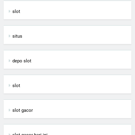
slot
situs
depo slot
slot
slot gacor
slot gacor hari ini