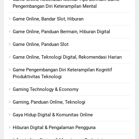
Pengembangan Diri Keterampilan Mental
Game Online, Bandar Slot, Hiburan
Game Online, Panduan Bermain, Hiburan Digital
Game Online, Panduan Slot
Game Online, Teknologi Digital, Rekomendasi Harian
Game Pengembangan Diri Keterampilan Kognitif
Produktivitas Teknologi
Gaming Technology & Economy
Gaming, Panduan Online, Teknologi
Gaya Hidup Digital & Komunitas Online
Hiburan Digital & Pengalaman Pengguna