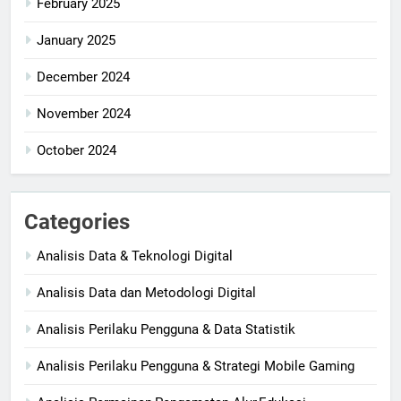
February 2025
January 2025
December 2024
November 2024
October 2024
Categories
Analisis Data & Teknologi Digital
Analisis Data dan Metodologi Digital
Analisis Perilaku Pengguna & Data Statistik
Analisis Perilaku Pengguna & Strategi Mobile Gaming