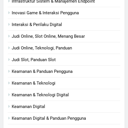
Infrastruktur Sistem & Manajemen Endpoint
Inovasi Game & Interaksi Pengguna
Interaksi & Perilaku Digital
Judi Online, Slot Online, Menang Besar
Judi Online, Teknologi, Panduan
Judi Slot, Panduan Slot
Keamanan & Panduan Pengguna
Keamanan & Teknologi
Keamanan & Teknologi Digital
Keamanan Digital
Keamanan Digital & Panduan Pengguna