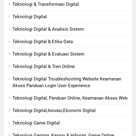
Teknologi & Transformasi Digital
Teknologi Digital
Teknologi Digital & Analisis Sistem
Teknologi Digital & Etika Data
Teknologi Digital & Evaluasi Sistem
Teknologi Digital & Tren Online
Teknologi Digital Troubleshooting Website Keamanan
Akses Panduan Login User Experience
Teknologi Digital, Panduan Online, Keamanan Akses Web
Teknologi Digital,Inovasi,Ekonomi Digital
Teknologi Game Digital
Teknologi Gaming, Kasino & Hiburan, Game Online,