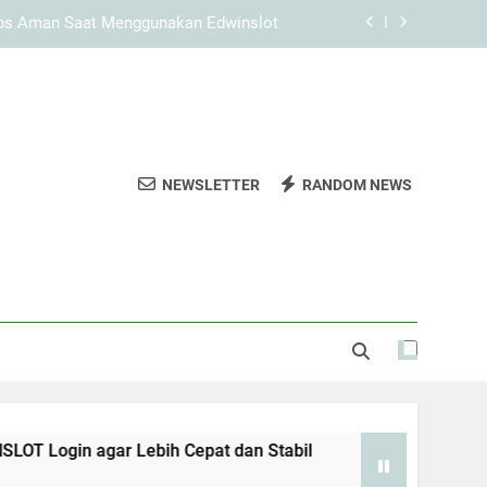
ps Aman Saat Menggunakan Edwinslot
T Login agar Lebih Cepat dan Stabil
nakan untuk Akses Akun Lebih Praktis
ngan Sistem Akses yang Lebih Terarah
NEWSLETTER
RANDOM NEWS
ps Aman Saat Menggunakan Edwinslot
T Login agar Lebih Cepat dan Stabil
nakan untuk Akses Akun Lebih Praktis
gar Lebih Cepat dan Stabil
Login Edwinslot Cepat den
2 Months Ago