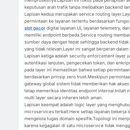
memprosesnya.Lapisan ini fokus pada penapisan a
keputusan arah trafik tanpa melibatkan backend la
Lapisan kedua merupakan service routing layer.La
permintaan ke layanan tertentu berdasarkan fungsi
slot gacor
digital layanan UI, layanan telemetry, dan
memiliki endpoint berbeda.Service routing memba
sumber daya dengan tepat sehingga backend tida
yang tidak relevan.Layer ini sangat berperan dalam 
Lapisan ketiga adalah security enforcement layer
autentikasi lanjutan, pengecekan token, dan enkri
pada layer ini memastikan bahwa setiap permintaan 
berdasarkan prinsip zero trust.Meskipun permintaa
gateway global sistem tidak memberikan hak akses
tetap memeriksa identitas endpoint internal.Inilah
multi layer secara inheren lebih aman.
Lapisan keempat adalah logic layer yang menghub
microservices terkait.Here setiap layanan bekerja 
mengelola tugas domain spesifik.Topologi ini menja
karena kegagalan di satu microservice tidak meng