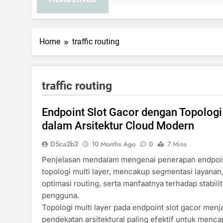
Home
traffic routing
traffic routing
Endpoint Slot Gacor dengan Topologi
dalam Arsitektur Cloud Modern
D5ca2b2
10 Months Ago
0
7 Mins
Penjelasan mendalam mengenai penerapan endpoin
topologi multi layer, mencakup segmentasi layanan
optimasi routing, serta manfaatnya terhadap stabil
pengguna.
Topologi multi layer pada endpoint slot gacor menja
pendekatan arsitektural paling efektif untuk mencap