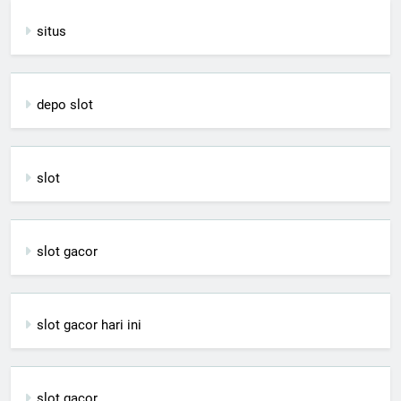
situs
depo slot
slot
slot gacor
slot gacor hari ini
slot gacor