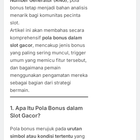
Number Generator (RNG)
, pola
bonus tetap menjadi bahan analisis
menarik bagi komunitas pecinta
slot.
Artikel ini akan membahas secara
komprehensif
pola bonus dalam
slot gacor
, mencakup jenis bonus
yang paling sering muncul, trigger
umum yang memicu fitur tersebut,
dan bagaimana pemain
menggunakan pengamatan mereka
sebagai bagian dari strategi
bermain.
1. Apa Itu Pola Bonus dalam
Slot Gacor?
Pola bonus merujuk pada
urutan
simbol atau kondisi tertentu
yang