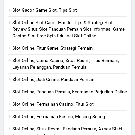
Slot Gacor, Game Slot, Tips Slot
Slot Online Slot Gacor Hari Ini Tips & Strategi Slot
Review Situs Slot Panduan Pemain Slot Informasi Game
Casino Slot Free Spin Edukasi Slot Online
Slot Online, Fitur Game, Strategi Pemain
Slot Online, Game Kasino, Situs Resmi, Tips Bermain,
Layanan Pelanggan, Panduan Pemula
Slot Online, Judi Online, Panduan Pemain
Slot Online, Panduan Pemula, Keamanan Perjudian Online
Slot Online, Permainan Casino, Fitur Slot
Slot Online, Permainan Kasino, Menang Sering
Slot Online, Situs Resmi, Panduan Pemula, Akses Stabil,