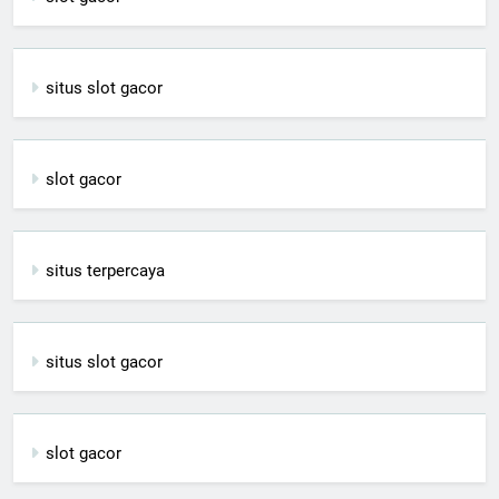
situs slot gacor
slot gacor
situs terpercaya
situs slot gacor
slot gacor