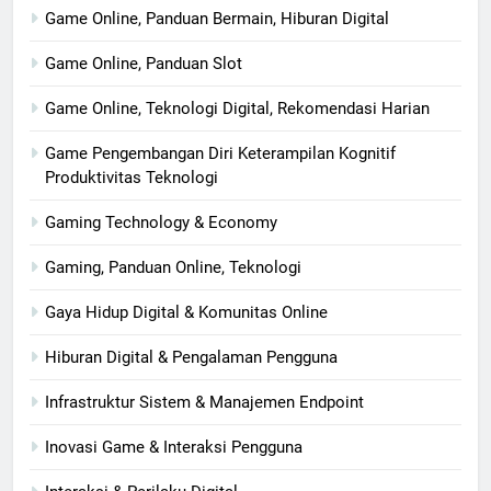
Game Online, Panduan Bermain, Hiburan Digital
Game Online, Panduan Slot
Game Online, Teknologi Digital, Rekomendasi Harian
Game Pengembangan Diri Keterampilan Kognitif
Produktivitas Teknologi
Gaming Technology & Economy
Gaming, Panduan Online, Teknologi
Gaya Hidup Digital & Komunitas Online
Hiburan Digital & Pengalaman Pengguna
Infrastruktur Sistem & Manajemen Endpoint
Inovasi Game & Interaksi Pengguna