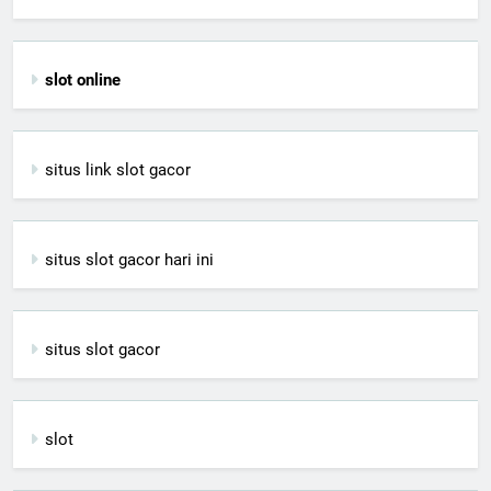
slot online
situs link slot gacor
situs slot gacor hari ini
situs slot gacor
slot