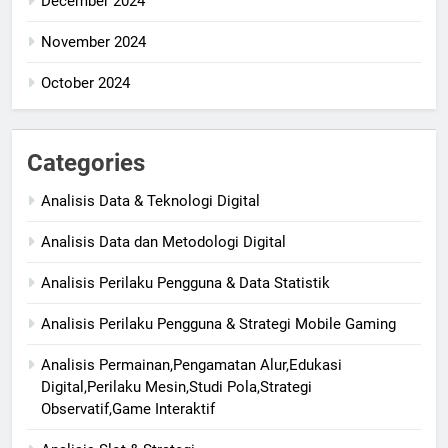
December 2024
November 2024
October 2024
Categories
Analisis Data & Teknologi Digital
Analisis Data dan Metodologi Digital
Analisis Perilaku Pengguna & Data Statistik
Analisis Perilaku Pengguna & Strategi Mobile Gaming
Analisis Permainan,Pengamatan Alur,Edukasi
Digital,Perilaku Mesin,Studi Pola,Strategi
Observatif,Game Interaktif