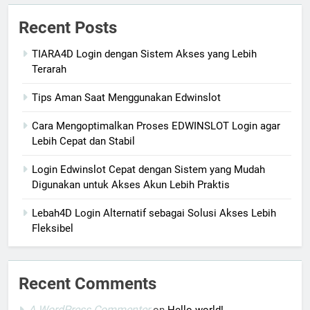
Recent Posts
TIARA4D Login dengan Sistem Akses yang Lebih
Terarah
Tips Aman Saat Menggunakan Edwinslot
Cara Mengoptimalkan Proses EDWINSLOT Login agar
Lebih Cepat dan Stabil
Login Edwinslot Cepat dengan Sistem yang Mudah
Digunakan untuk Akses Akun Lebih Praktis
Lebah4D Login Alternatif sebagai Solusi Akses Lebih
Fleksibel
Recent Comments
A WordPress Commenter