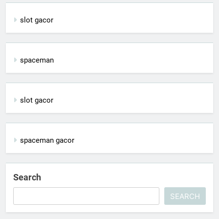
slot gacor
spaceman
slot gacor
spaceman gacor
Search
SEARCH