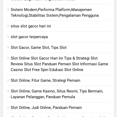
Sistem Modern,Performa Platform,Manajemen
Teknologi,Stabilitas Sistem,Pengalaman Pengguna
situs slot gacor hari ini
slot gacor terpercaya
Slot Gacor, Game Slot, Tips Slot
Slot Online Slot Gacor Hari Ini Tips & Strategi Slot
Review Situs Slot Panduan Pemain Slot Informasi Game
Casino Slot Free Spin Edukasi Slot Online
Slot Online, Fitur Game, Strategi Pemain
Slot Online, Game Kasino, Situs Resmi, Tips Bermain,
Layanan Pelanggan, Panduan Pemula
Slot Online, Judi Online, Panduan Pemain