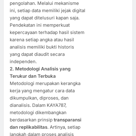
pengolahan. Melalui mekanisme
ini, setiap data memiliki jejak digital
yang dapat ditelusuri kapan saja.
Pendekatan ini memperkuat
kepercayaan terhadap hasil sistem
karena setiap angka atau hasil
analisis memiliki bukti historis
yang dapat diaudit secara
independen.
2. Metodologi Analisis yang
Terukur dan Terbuka
Metodologi merupakan kerangka
kerja yang mengatur cara data
dikumpulkan, diproses, dan
dianalisis. Dalam KAYA787,
metodologi dikembangkan
berdasarkan prinsip
transparansi
dan replikabilitas
. Artinya, setiap
langkah dalam proses analisis