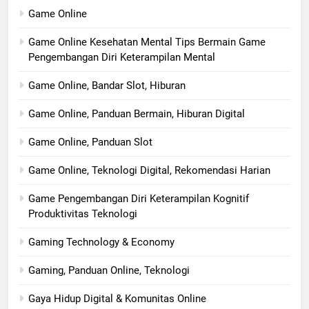
Game Online
Game Online Kesehatan Mental Tips Bermain Game
Pengembangan Diri Keterampilan Mental
Game Online, Bandar Slot, Hiburan
Game Online, Panduan Bermain, Hiburan Digital
Game Online, Panduan Slot
Game Online, Teknologi Digital, Rekomendasi Harian
Game Pengembangan Diri Keterampilan Kognitif
Produktivitas Teknologi
Gaming Technology & Economy
Gaming, Panduan Online, Teknologi
Gaya Hidup Digital & Komunitas Online