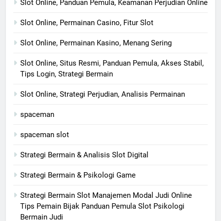
Slot Online, Panduan Pemula, Keamanan Perjudian Online
Slot Online, Permainan Casino, Fitur Slot
Slot Online, Permainan Kasino, Menang Sering
Slot Online, Situs Resmi, Panduan Pemula, Akses Stabil,
Tips Login, Strategi Bermain
Slot Online, Strategi Perjudian, Analisis Permainan
spaceman
spaceman slot
Strategi Bermain & Analisis Slot Digital
Strategi Bermain & Psikologi Game
Strategi Bermain Slot Manajemen Modal Judi Online
Tips Pemain Bijak Panduan Pemula Slot Psikologi
Bermain Judi