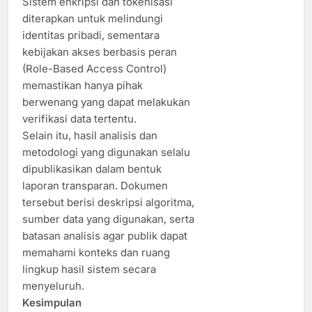
Sistem enkripsi dan tokenisasi
diterapkan untuk melindungi
identitas pribadi, sementara
kebijakan akses berbasis peran
(Role-Based Access Control)
memastikan hanya pihak
berwenang yang dapat melakukan
verifikasi data tertentu.
Selain itu, hasil analisis dan
metodologi yang digunakan selalu
dipublikasikan dalam bentuk
laporan transparan. Dokumen
tersebut berisi deskripsi algoritma,
sumber data yang digunakan, serta
batasan analisis agar publik dapat
memahami konteks dan ruang
lingkup hasil sistem secara
menyeluruh.
Kesimpulan