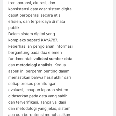
transparansi, akurasi, dan
konsistensi data agar sistem digital
dapat beroperasi secara etis,
efisien, dan terpercaya di mata
publik.
Dalam sistem digital yang
kompleks seperti KAYA787,
keberhasilan pengolahan informasi
bergantung pada dua elemen
fundamental:
validasi sumber data
dan
metodologi analisis
. Kedua
aspek ini berperan penting dalam
memastikan bahwa hasil akhir dari
setiap proses perhitungan,
evaluasi, maupun laporan sistem
didasarkan pada data yang sahih
dan terverifikasi. Tanpa validasi
dan metodologi yang jelas, sistem
apa pun berpotensi menghasilkan