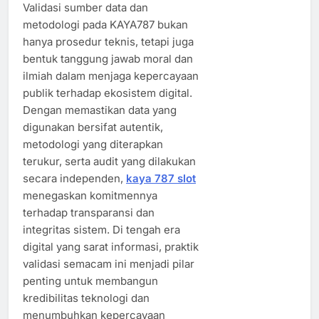
Validasi sumber data dan
metodologi pada KAYA787 bukan
hanya prosedur teknis, tetapi juga
bentuk tanggung jawab moral dan
ilmiah dalam menjaga kepercayaan
publik terhadap ekosistem digital.
Dengan memastikan data yang
digunakan bersifat autentik,
metodologi yang diterapkan
terukur, serta audit yang dilakukan
secara independen,
kaya 787 slot
menegaskan komitmennya
terhadap transparansi dan
integritas sistem. Di tengah era
digital yang sarat informasi, praktik
validasi semacam ini menjadi pilar
penting untuk membangun
kredibilitas teknologi dan
menumbuhkan kepercayaan