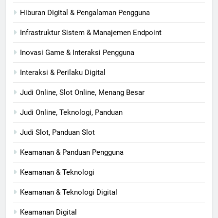
Hiburan Digital & Pengalaman Pengguna
Infrastruktur Sistem & Manajemen Endpoint
Inovasi Game & Interaksi Pengguna
Interaksi & Perilaku Digital
Judi Online, Slot Online, Menang Besar
Judi Online, Teknologi, Panduan
Judi Slot, Panduan Slot
Keamanan & Panduan Pengguna
Keamanan & Teknologi
Keamanan & Teknologi Digital
Keamanan Digital