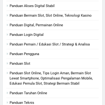
Panduan Akses Digital Stabil
Panduan Bermain Slot, Slot Online, Teknologi Kasino
Panduan Digital, Permainan Online
Panduan Login Digital
Panduan Pemain / Edukasi Slot / Strategi & Analisa
Panduan Pengguna
Panduan Slot
Panduan Slot Online, Tips Login Aman, Bermain Slot
Lewat Smartphone, Optimalisasi Pengalaman Mobile,
Edukasi Pemula Slot, Strategi Bermain Stabil
Panduan Taruhan Online
Panduan Teknis