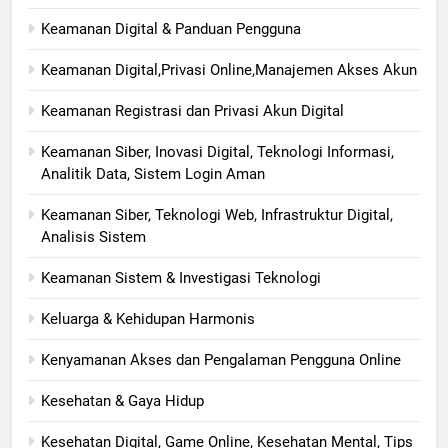
Keamanan Digital & Panduan Pengguna
Keamanan Digital,Privasi Online,Manajemen Akses Akun
Keamanan Registrasi dan Privasi Akun Digital
Keamanan Siber, Inovasi Digital, Teknologi Informasi,
Analitik Data, Sistem Login Aman
Keamanan Siber, Teknologi Web, Infrastruktur Digital,
Analisis Sistem
Keamanan Sistem & Investigasi Teknologi
Keluarga & Kehidupan Harmonis
Kenyamanan Akses dan Pengalaman Pengguna Online
Kesehatan & Gaya Hidup
Kesehatan Digital, Game Online, Kesehatan Mental, Tips