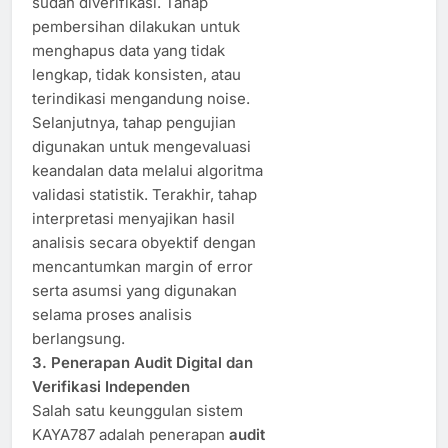
sudah diverifikasi. Tahap
pembersihan dilakukan untuk
menghapus data yang tidak
lengkap, tidak konsisten, atau
terindikasi mengandung noise.
Selanjutnya, tahap pengujian
digunakan untuk mengevaluasi
keandalan data melalui algoritma
validasi statistik. Terakhir, tahap
interpretasi menyajikan hasil
analisis secara obyektif dengan
mencantumkan margin of error
serta asumsi yang digunakan
selama proses analisis
berlangsung.
3. Penerapan Audit Digital dan
Verifikasi Independen
Salah satu keunggulan sistem
KAYA787 adalah penerapan
audit