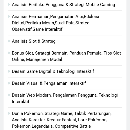
Analisis Perilaku Pengguna & Strategi Mobile Gaming
Analisis Permainan,Pengamatan Alur,Edukasi
Digital,Perilaku Mesin,Studi Pola,Strategi
Observatif,Game Interaktif
Analisis Slot & Strategi
Bonus Slot, Strategi Bermain, Panduan Pemula, Tips Slot
Online, Manajemen Modal
Desain Game Digital & Teknologi Interaktif
Desain Visual & Pengalaman Interaktif
Desain Web Modern, Pengalaman Pengguna, Teknologi
Interaktif
Dunia Pokémon, Strategi Game, Taktik Pertarungan,
Analisis Karakter, Kreatur Fantasi, Lore Pokémon,
Pokémon Legendaris, Competitive Battle