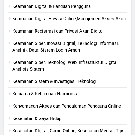
Keamanan Digital & Panduan Pengguna
Keamanan Digital,Privasi Online,Manajemen Akses Akun
Keamanan Registrasi dan Privasi Akun Digital
Keamanan Siber, Inovasi Digital, Teknologi Informasi,
Analitik Data, Sistem Login Aman
Keamanan Siber, Teknologi Web, Infrastruktur Digital,
Analisis Sistem
Keamanan Sistem & Investigasi Teknologi
Keluarga & Kehidupan Harmonis
Kenyamanan Akses dan Pengalaman Pengguna Online
Kesehatan & Gaya Hidup
Kesehatan Digital, Game Online, Kesehatan Mental, Tips