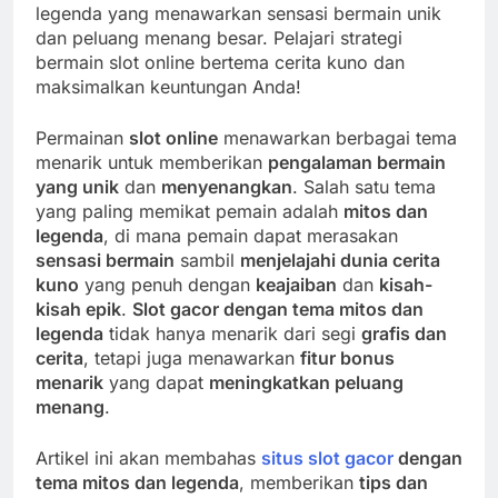
legenda yang menawarkan sensasi bermain unik
dan peluang menang besar. Pelajari strategi
bermain slot online bertema cerita kuno dan
maksimalkan keuntungan Anda!
Permainan
slot online
menawarkan berbagai tema
menarik untuk memberikan
pengalaman bermain
yang unik
dan
menyenangkan
. Salah satu tema
yang paling memikat pemain adalah
mitos dan
legenda
, di mana pemain dapat merasakan
sensasi bermain
sambil
menjelajahi dunia cerita
kuno
yang penuh dengan
keajaiban
dan
kisah-
kisah epik
.
Slot gacor dengan tema mitos dan
legenda
tidak hanya menarik dari segi
grafis dan
cerita
, tetapi juga menawarkan
fitur bonus
menarik
yang dapat
meningkatkan peluang
menang
.
Artikel ini akan membahas
situs slot gacor
dengan
tema mitos dan legenda
, memberikan
tips dan