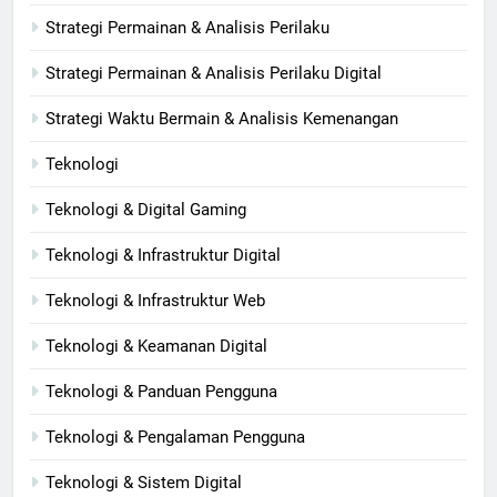
Strategi Permainan & Analisis Perilaku
Strategi Permainan & Analisis Perilaku Digital
Strategi Waktu Bermain & Analisis Kemenangan
Teknologi
Teknologi & Digital Gaming
Teknologi & Infrastruktur Digital
Teknologi & Infrastruktur Web
Teknologi & Keamanan Digital
Teknologi & Panduan Pengguna
Teknologi & Pengalaman Pengguna
Teknologi & Sistem Digital