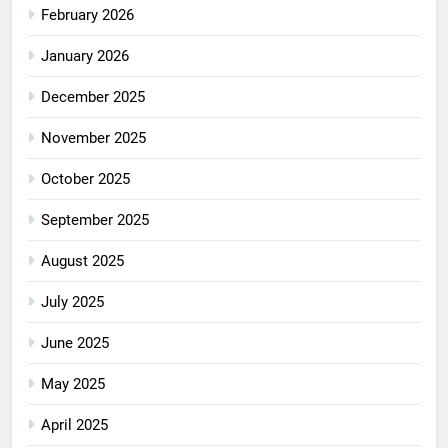
February 2026
January 2026
December 2025
November 2025
October 2025
September 2025
August 2025
July 2025
June 2025
May 2025
April 2025