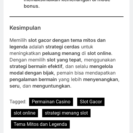
bonus
.
Kesimpulan
Memilih
slot gacor dengan tema mitos dan
legenda
adalah
strategi cerdas
untuk
meningkatkan
peluang menang
di
slot online
.
Dengan memilih
slot yang tepat
, menggunakan
strategi bermain efektif
, dan selalu
mengelola
modal dengan bijak
, pemain bisa mendapatkan
pengalaman bermain
yang lebih
menyenangkan
,
seru
, dan
menguntungkan
.
Tagged:
Permainan Casino
Slot Gacor
slot online
strategi menang slot
Tema Mitos dan Legenda