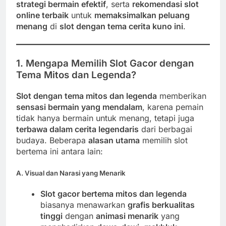
strategi bermain efektif
, serta
rekomendasi slot
online terbaik
untuk
memaksimalkan peluang
menang
di
slot dengan tema cerita kuno ini
.
1. Mengapa Memilih Slot Gacor dengan
Tema Mitos dan Legenda?
Slot dengan tema mitos dan legenda
memberikan
sensasi bermain yang mendalam
, karena pemain
tidak hanya bermain untuk menang, tetapi juga
terbawa dalam cerita legendaris
dari berbagai
budaya. Beberapa
alasan utama
memilih slot
bertema ini antara lain:
A. Visual dan Narasi yang Menarik
Slot gacor bertema mitos dan legenda
biasanya menawarkan
grafis berkualitas
tinggi
dengan
animasi menarik
yang