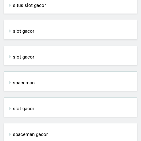
situs slot gacor
slot gacor
slot gacor
spaceman
slot gacor
spaceman gacor