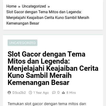
Home
Uncategorized
Slot Gacor dengan Tema Mitos dan Legenda:
Menjelajahi Keajaiban Cerita Kuno Sambil Meraih
Kemenangan Besar
UNCATEGORIZED
Slot Gacor dengan Tema
Mitos dan Legenda:
Menjelajahi Keajaiban Cerita
Kuno Sambil Meraih
Kemenangan Besar
0
D5ca2b2
1 Year Ago
8 Mins
Temukan slot gacor dengan tema mitos dan