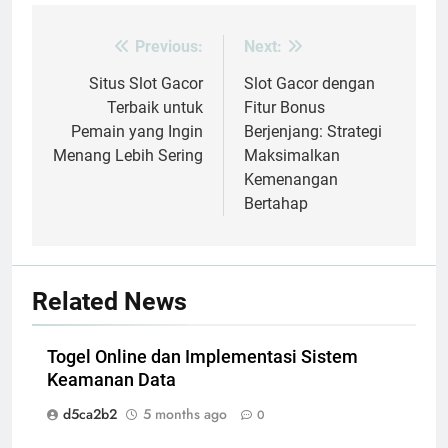
Previous:
Next:
Post
navigation
Situs Slot Gacor
Slot Gacor dengan
Terbaik untuk
Fitur Bonus
Pemain yang Ingin
Berjenjang: Strategi
Menang Lebih Sering
Maksimalkan
Kemenangan
Bertahap
Related News
Togel Online dan Implementasi Sistem
Keamanan Data
d5ca2b2
5 months ago
0