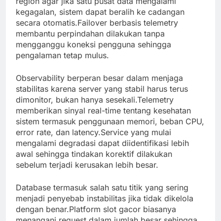
region agar jika satu pusat data mengalami
kegagalan, sistem dapat beralih ke cadangan
secara otomatis.Failover berbasis telemetry
membantu perpindahan dilakukan tanpa
mengganggu koneksi pengguna sehingga
pengalaman tetap mulus.
Observability berperan besar dalam menjaga
stabilitas karena server yang stabil harus terus
dimonitor, bukan hanya sesekali.Telemetry
memberikan sinyal real-time tentang kesehatan
sistem termasuk penggunaan memori, beban CPU,
error rate, dan latency.Service yang mulai
mengalami degradasi dapat diidentifikasi lebih
awal sehingga tindakan korektif dilakukan
sebelum terjadi kerusakan lebih besar.
Database termasuk salah satu titik yang sering
menjadi penyebab instabilitas jika tidak dikelola
dengan benar.Platform slot gacor biasanya
menangani request dalam jumlah besar sehingga