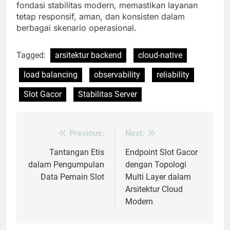
fondasi stabilitas modern, memastikan layanan
tetap responsif, aman, dan konsisten dalam
berbagai skenario operasional.
Tagged:
arsitektur backend
cloud-native
load balancing
observability
reliability
Slot Gacor
Stabilitas Server
Previous:
Next:
Post
navigation
Tantangan Etis
Endpoint Slot Gacor
dalam Pengumpulan
dengan Topologi
Data Pemain Slot
Multi Layer dalam
Arsitektur Cloud
Modern