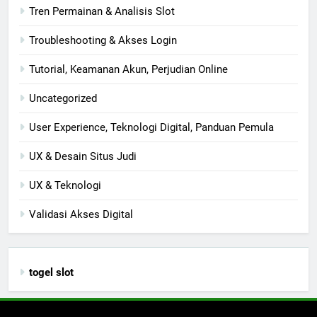
Tren Permainan & Analisis Slot
Troubleshooting & Akses Login
Tutorial, Keamanan Akun, Perjudian Online
Uncategorized
User Experience, Teknologi Digital, Panduan Pemula
UX & Desain Situs Judi
UX & Teknologi
Validasi Akses Digital
togel slot