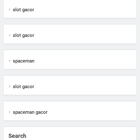
slot gacor
slot gacor
spaceman
slot gacor
spaceman gacor
Search