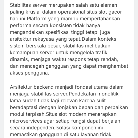
Stabilitas server merupakan salah satu elemen
paling krusial dalam operasional situs slot gacor
hari ini.Platform yang mampu mempertahankan
performa secara konsisten tidak hanya
mengandalkan spesifikasi tinggi tetapi juga
arsitektur rekayasa yang tepat.Dalam konteks
sistem berskala besar, stabilitas melibatkan
kemampuan server untuk mengelola trafik
dinamis, menjaga waktu respons tetap rendah,
dan mencegah gangguan yang dapat menghambat
akses pengguna.
Arsitektur backend menjadi fondasi utama dalam
menjaga stabilitas server.Pendekatan monolitik
lama sudah tidak lagi relevan karena sulit
beradaptasi dengan lonjakan beban dan perbaikan
modul terpisah.Situs slot modern menerapkan
microservices agar setiap fungsi dapat berjalan
secara independen.Isolasi komponen ini
memastikan gangguan di satu layanan tidak