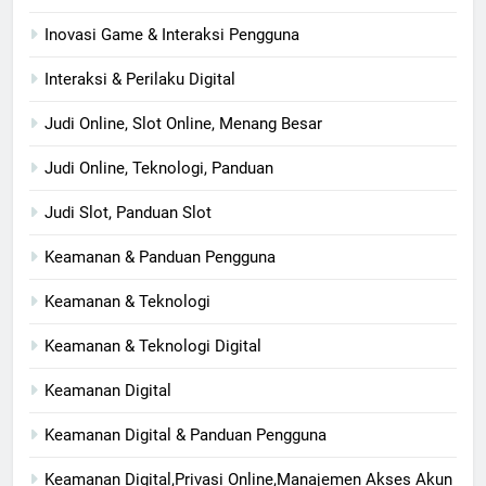
Inovasi Game & Interaksi Pengguna
Interaksi & Perilaku Digital
Judi Online, Slot Online, Menang Besar
Judi Online, Teknologi, Panduan
Judi Slot, Panduan Slot
Keamanan & Panduan Pengguna
Keamanan & Teknologi
Keamanan & Teknologi Digital
Keamanan Digital
Keamanan Digital & Panduan Pengguna
Keamanan Digital,Privasi Online,Manajemen Akses Akun