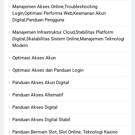
Manajemen Akses Online,Troubleshooting
Login,Optimasi Performa Web,Keamanan Akun
Digital,Panduan Pengguna
Manajemen Infrastruktur Cloud,Stabilitas Platform
Digital,Skalabilitas Sistem Online,Manajemen Teknologi
Modern
Optimasi Akses Akun
Optimasi Akses dan Panduan Login
Panduan Akses Akun Digital
Panduan Akses Alternatif
Panduan Akses Digital
Panduan Akses Digital Stabil
Panduan Bermain Slot, Slot Online, Teknologi Kasino