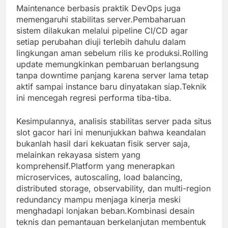
Maintenance berbasis praktik DevOps juga
memengaruhi stabilitas server.Pembaharuan
sistem dilakukan melalui pipeline CI/CD agar
setiap perubahan diuji terlebih dahulu dalam
lingkungan aman sebelum rilis ke produksi.Rolling
update memungkinkan pembaruan berlangsung
tanpa downtime panjang karena server lama tetap
aktif sampai instance baru dinyatakan siap.Teknik
ini mencegah regresi performa tiba-tiba.
Kesimpulannya, analisis stabilitas server pada situs
slot gacor hari ini menunjukkan bahwa keandalan
bukanlah hasil dari kekuatan fisik server saja,
melainkan rekayasa sistem yang
komprehensif.Platform yang menerapkan
microservices, autoscaling, load balancing,
distributed storage, observability, dan multi-region
redundancy mampu menjaga kinerja meski
menghadapi lonjakan beban.Kombinasi desain
teknis dan pemantauan berkelanjutan membentuk