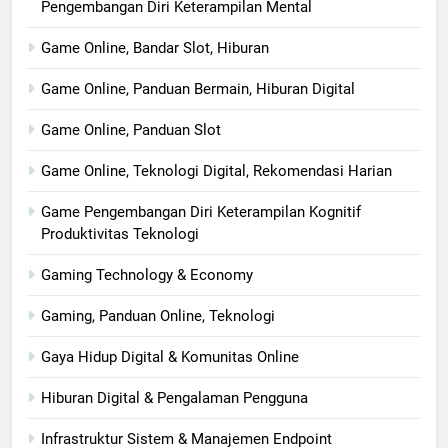
Pengembangan Diri Keterampilan Mental
Game Online, Bandar Slot, Hiburan
Game Online, Panduan Bermain, Hiburan Digital
Game Online, Panduan Slot
Game Online, Teknologi Digital, Rekomendasi Harian
Game Pengembangan Diri Keterampilan Kognitif
Produktivitas Teknologi
Gaming Technology & Economy
Gaming, Panduan Online, Teknologi
Gaya Hidup Digital & Komunitas Online
Hiburan Digital & Pengalaman Pengguna
Infrastruktur Sistem & Manajemen Endpoint