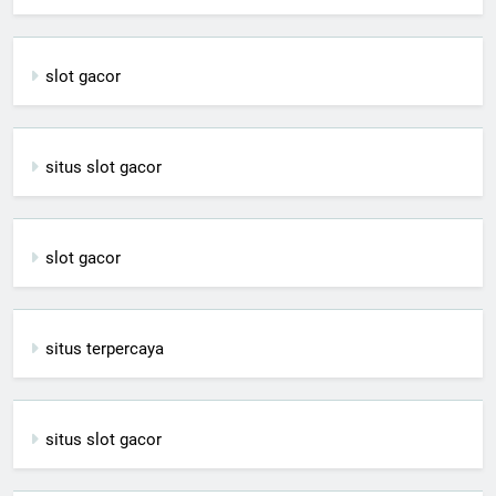
slot gacor
situs slot gacor
slot gacor
situs terpercaya
situs slot gacor