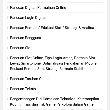
Panduan Digital, Permainan Online
Panduan Login Digital
Panduan Pemain / Edukasi Slot / Strategi & Analisa
Panduan Pengguna
Panduan Slot
Panduan Slot Online, Tips Login Aman, Bermain Slot
Lewat Smartphone, Optimalisasi Pengalaman Mobile,
Edukasi Pemula Slot, Strategi Bermain Stabil
Panduan Taruhan Online
Panduan Teknis
Pengembangan Diri Game dan Teknologi Keterampilan
Kognitif Tips dan Trik Game Psikologi dalam Game