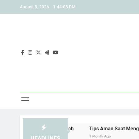
Skip
August 9, 2026
1:44:09 PM
to
content
Jan
Nikmati Ka
 yang Lebih Terarah
Tips Aman Saat Menggunakan Edw
1 Month Ago
HEADLINES