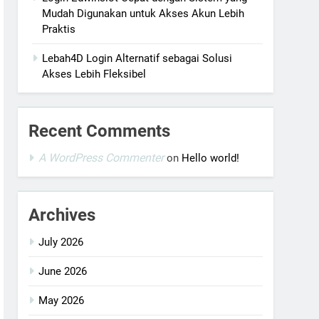
Mudah Digunakan untuk Akses Akun Lebih
Praktis
Lebah4D Login Alternatif sebagai Solusi
Akses Lebih Fleksibel
Recent Comments
A WordPress Commenter
on
Hello world!
Archives
July 2026
June 2026
May 2026