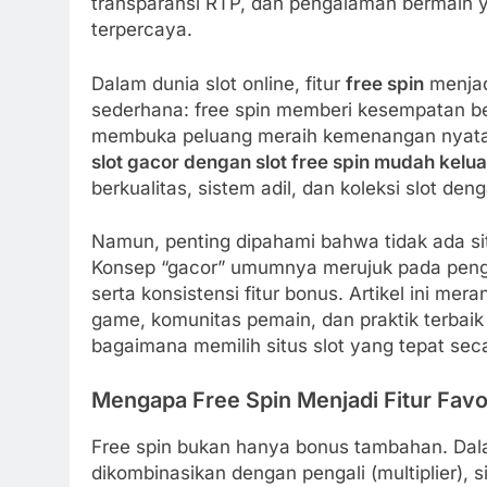
transparansi RTP, dan pengalaman bermain y
terpercaya.
Dalam dunia slot online, fitur
free spin
menjad
sederhana: free spin memberi kesempatan b
membuka peluang meraih kemenangan nyata. 
slot gacor dengan slot free spin mudah kelua
berkualitas, sistem adil, dan koleksi slot d
Namun, penting dipahami bahwa tidak ada s
Konsep “gacor” umumnya merujuk pada pengal
serta konsistensi fitur bonus. Artikel ini 
game, komunitas pemain, dan praktik terba
bagaimana memilih situs slot yang tepat seca
Mengapa Free Spin Menjadi Fitur Favo
Free spin bukan hanya bonus tambahan. Dala
dikombinasikan dengan pengali (multiplier),