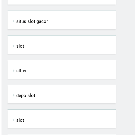
situs slot gacor
slot
situs
depo slot
slot