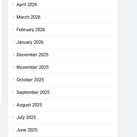
April 2026
March 2026
February 2026
January 2026
December 2025
November 2025
October 2025
September 2025
August 2025
July 2025
June 2025