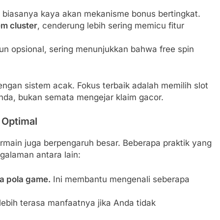
, biasanya kaya akan mekanisme bonus bertingkat.
em cluster
, cenderung lebih sering memicu fitur
un opsional, sering menunjukkan bahwa free spin
engan sistem acak. Fokus terbaik adalah memilih slot
nda, bukan semata mengejar klaim gacor.
 Optimal
ermain juga berpengaruh besar. Beberapa praktik yang
galaman antara lain:
ca pola game.
Ini membantu mengenali seberapa
lebih terasa manfaatnya jika Anda tidak