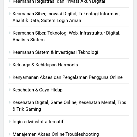
Keamanan Registrasi dan Privasi Akun Digital
Keamanan Siber, Inovasi Digital, Teknologi Informasi,
Analitik Data, Sistem Login Aman
Keamanan Siber, Teknologi Web, Infrastruktur Digital,
Analisis Sistem
Keamanan Sistem & Investigasi Teknologi
Keluarga & Kehidupan Harmonis
Kenyamanan Akses dan Pengalaman Pengguna Online
Kesehatan & Gaya Hidup
Kesehatan Digital, Game Online, Kesehatan Mental, Tips
& Trik Gaming
login edwinslot alternatif
Manajemen Akses Online,Troubleshooting