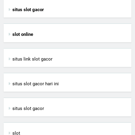
situs slot gacor
slot online
situs link slot gacor
situs slot gacor hari ini
situs slot gacor
slot