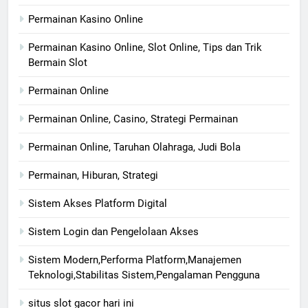
Permainan Kasino Online
Permainan Kasino Online, Slot Online, Tips dan Trik
Bermain Slot
Permainan Online
Permainan Online, Casino, Strategi Permainan
Permainan Online, Taruhan Olahraga, Judi Bola
Permainan, Hiburan, Strategi
Sistem Akses Platform Digital
Sistem Login dan Pengelolaan Akses
Sistem Modern,Performa Platform,Manajemen
Teknologi,Stabilitas Sistem,Pengalaman Pengguna
situs slot gacor hari ini