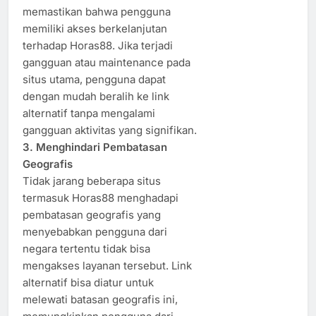
memastikan bahwa pengguna
memiliki akses berkelanjutan
terhadap Horas88. Jika terjadi
gangguan atau maintenance pada
situs utama, pengguna dapat
dengan mudah beralih ke link
alternatif tanpa mengalami
gangguan aktivitas yang signifikan.
3. Menghindari Pembatasan
Geografis
Tidak jarang beberapa situs
termasuk Horas88 menghadapi
pembatasan geografis yang
menyebabkan pengguna dari
negara tertentu tidak bisa
mengakses layanan tersebut. Link
alternatif bisa diatur untuk
melewati batasan geografis ini,