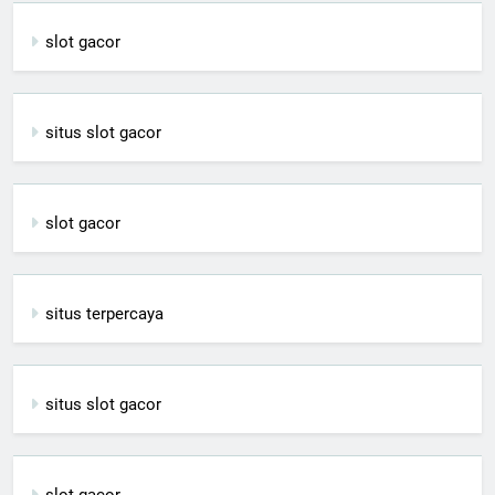
slot gacor
situs slot gacor
slot gacor
situs terpercaya
situs slot gacor
slot gacor