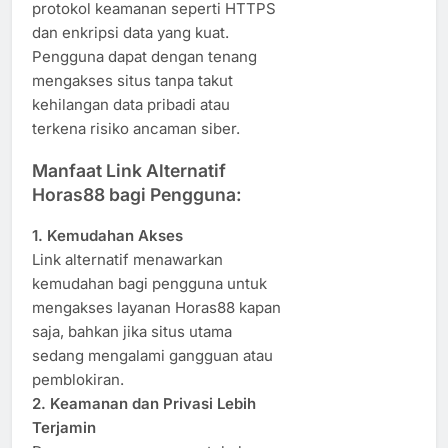
protokol keamanan seperti HTTPS
dan enkripsi data yang kuat.
Pengguna dapat dengan tenang
mengakses situs tanpa takut
kehilangan data pribadi atau
terkena risiko ancaman siber.
Manfaat Link Alternatif
Horas88 bagi Pengguna:
1. Kemudahan Akses
Link alternatif menawarkan
kemudahan bagi pengguna untuk
mengakses layanan Horas88 kapan
saja, bahkan jika situs utama
sedang mengalami gangguan atau
pemblokiran.
2. Keamanan dan Privasi Lebih
Terjamin