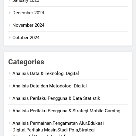
January 2025
December 2024
November 2024
October 2024
Categories
Analisis Data & Teknologi Digital
Analisis Data dan Metodologi Digital
Analisis Perilaku Pengguna & Data Statistik
Analisis Perilaku Pengguna & Strategi Mobile Gaming
Analisis Permainan,Pengamatan Alur,Edukasi
Digital,Perilaku Mesin,Studi Pola,Strategi