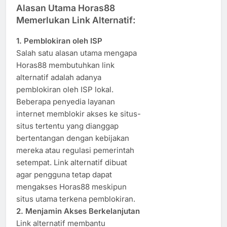
Alasan Utama Horas88
Memerlukan Link Alternatif:
1. Pemblokiran oleh ISP
Salah satu alasan utama mengapa
Horas88 membutuhkan link
alternatif adalah adanya
pemblokiran oleh ISP lokal.
Beberapa penyedia layanan
internet memblokir akses ke situs-
situs tertentu yang dianggap
bertentangan dengan kebijakan
mereka atau regulasi pemerintah
setempat. Link alternatif dibuat
agar pengguna tetap dapat
mengakses Horas88 meskipun
situs utama terkena pemblokiran.
2. Menjamin Akses Berkelanjutan
Link alternatif membantu