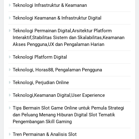
Teknologi Infrastruktur & Keamanan
Teknologi Keamanan & Infrastruktur Digital
Teknologi Permainan Digital,Arsitektur Platform
Interaktif,Stabilitas Sistem dan Skalabilitas,Keamanan
Akses Pengguna,UX dan Pengalaman Harian
Teknologi Platform Digital
Teknologi, Horas88, Pengalaman Pengguna
Teknologi, Perjudian Online
Teknologi,Keamanan Digital,User Experience
Tips Bermain Slot Game Online untuk Pemula Strategi
dan Peluang Menang Hiburan Digital Slot Tematik
Pengembangan Skill Gaming
Tren Permainan & Analisis Slot