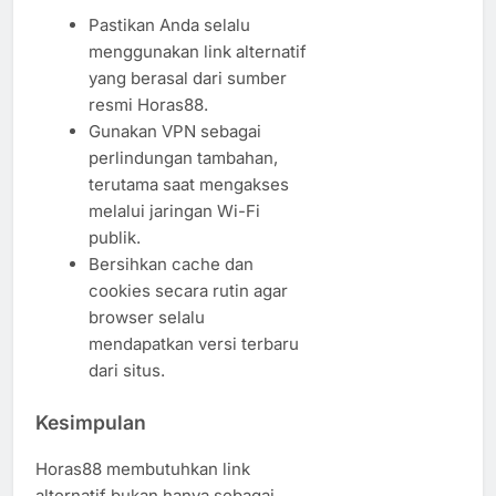
Pastikan Anda selalu
menggunakan link alternatif
yang berasal dari sumber
resmi Horas88.
Gunakan VPN sebagai
perlindungan tambahan,
terutama saat mengakses
melalui jaringan Wi-Fi
publik.
Bersihkan cache dan
cookies secara rutin agar
browser selalu
mendapatkan versi terbaru
dari situs.
Kesimpulan
Horas88 membutuhkan link
alternatif bukan hanya sebagai