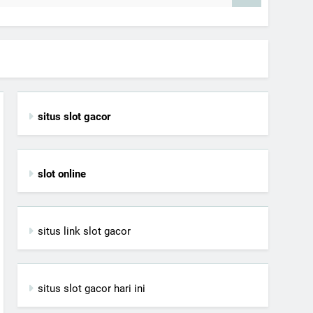
situs slot gacor
slot online
situs link slot gacor
situs slot gacor hari ini