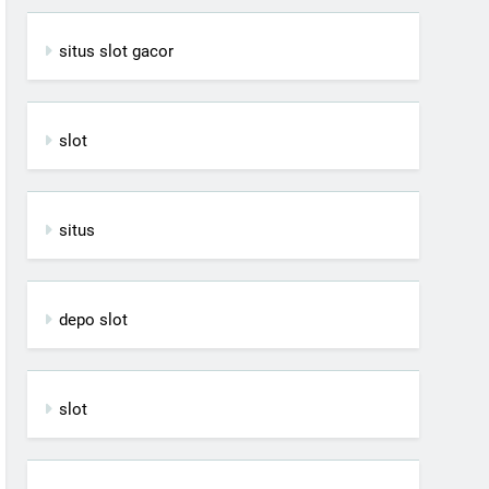
situs slot gacor
slot
situs
depo slot
slot