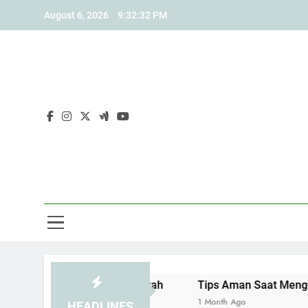
Skip
August 6, 2026
9:32:33 PM
to
content
Jan
Nikmati Ka
 yang Lebih Terarah
Tips Aman Saat Menggunakan Edw
1 Month Ago
HEADLINES