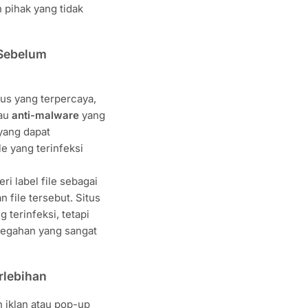
h pihak yang tidak
 Sebelum
us yang terpercaya,
au
anti-malware
yang
yang dapat
e yang terinfeksi
i label file sebagai
 file tersebut. Situs
terinfeksi, tetapi
cegahan yang sangat
rlebihan
n iklan atau pop-up