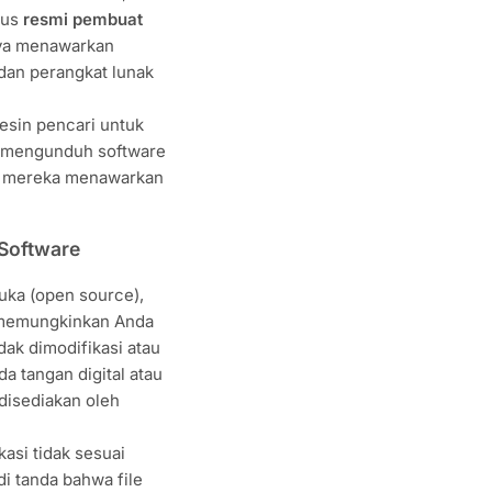
tus
resmi pembuat
nya menawarkan
 dan perangkat lunak
esin pencari untuk
i mengunduh software
pun mereka menawarkan
 Software
uka (open source),
memungkinkan Anda
dak dimodifikasi atau
a tangan digital atau
disediakan oleh
kasi tidak sesuai
di tanda bahwa file