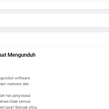
Saat Mengunduh
gunduh software.
 dari malware dan
lah hal yang biasa
bahwa tidak semua
percaya? Banyak situs