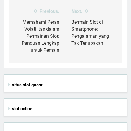
Previous:
Next:
Post
navigation
Memahami Peran
Bermain Slot di
Volatilitas dalam
Smartphone:
Permainan Slot:
Pengalaman yang
Panduan Lengkap
Tak Terlupakan
untuk Pemain
situs slot gacor
slot online