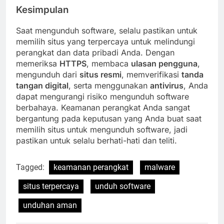
Kesimpulan
Saat mengunduh software, selalu pastikan untuk
memilih situs yang terpercaya untuk melindungi
perangkat dan data pribadi Anda. Dengan
memeriksa
HTTPS
, membaca
ulasan pengguna
,
mengunduh dari
situs resmi
, memverifikasi
tanda
tangan digital
, serta menggunakan
antivirus
, Anda
dapat mengurangi risiko mengunduh software
berbahaya. Keamanan perangkat Anda sangat
bergantung pada keputusan yang Anda buat saat
memilih situs untuk mengunduh software, jadi
pastikan untuk selalu berhati-hati dan teliti.
Tagged:
keamanan perangkat
malware
situs terpercaya
unduh software
unduhan aman