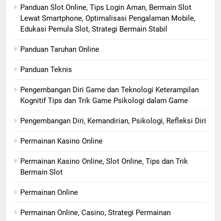
Panduan Slot Online, Tips Login Aman, Bermain Slot
Lewat Smartphone, Optimalisasi Pengalaman Mobile,
Edukasi Pemula Slot, Strategi Bermain Stabil
Panduan Taruhan Online
Panduan Teknis
Pengembangan Diri Game dan Teknologi Keterampilan
Kognitif Tips dan Trik Game Psikologi dalam Game
Pengembangan Diri, Kemandirian, Psikologi, Refleksi Diri
Permainan Kasino Online
Permainan Kasino Online, Slot Online, Tips dan Trik
Bermain Slot
Permainan Online
Permainan Online, Casino, Strategi Permainan