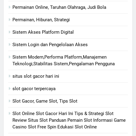
Permainan Online, Taruhan Olahraga, Judi Bola
Permainan, Hiburan, Strategi
Sistem Akses Platform Digital
Sistem Login dan Pengelolaan Akses
Sistem Modern,Performa Platform,Manajemen
Teknologi,Stabilitas Sistem,Pengalaman Pengguna
situs slot gacor hari ini
slot gacor terpercaya
Slot Gacor, Game Slot, Tips Slot
Slot Online Slot Gacor Hari Ini Tips & Strategi Slot
Review Situs Slot Panduan Pemain Slot Informasi Game
Casino Slot Free Spin Edukasi Slot Online