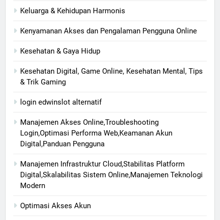
Keluarga & Kehidupan Harmonis
Kenyamanan Akses dan Pengalaman Pengguna Online
Kesehatan & Gaya Hidup
Kesehatan Digital, Game Online, Kesehatan Mental, Tips
& Trik Gaming
login edwinslot alternatif
Manajemen Akses Online,Troubleshooting
Login,Optimasi Performa Web,Keamanan Akun
Digital,Panduan Pengguna
Manajemen Infrastruktur Cloud,Stabilitas Platform
Digital,Skalabilitas Sistem Online,Manajemen Teknologi
Modern
Optimasi Akses Akun