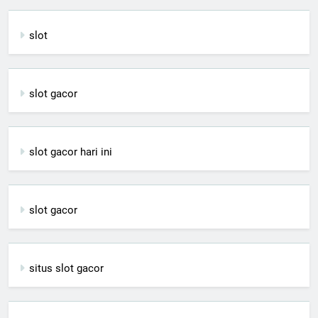
slot
slot gacor
slot gacor hari ini
slot gacor
situs slot gacor