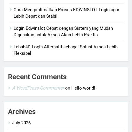
Cara Mengoptimalkan Proses EDWINSLOT Login agar
Lebih Cepat dan Stabil
Login Edwinslot Cepat dengan Sistem yang Mudah
Digunakan untuk Akses Akun Lebih Praktis
Lebah4D Login Alternatif sebagai Solusi Akses Lebih
Fleksibel
Recent Comments
A WordPress Commenter
on
Hello world!
Archives
July 2026