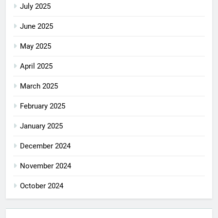
July 2025
June 2025
May 2025
April 2025
March 2025
February 2025
January 2025
December 2024
November 2024
October 2024