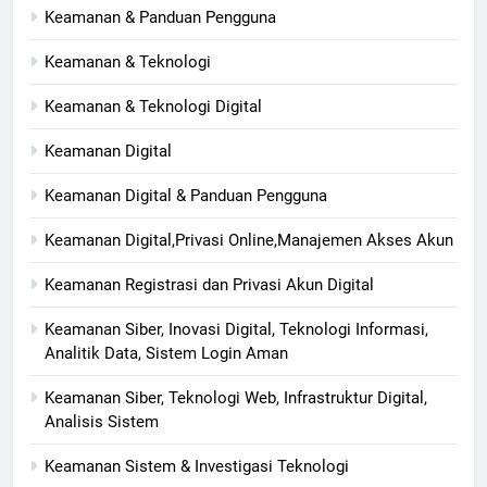
Keamanan & Panduan Pengguna
Keamanan & Teknologi
Keamanan & Teknologi Digital
Keamanan Digital
Keamanan Digital & Panduan Pengguna
Keamanan Digital,Privasi Online,Manajemen Akses Akun
Keamanan Registrasi dan Privasi Akun Digital
Keamanan Siber, Inovasi Digital, Teknologi Informasi,
Analitik Data, Sistem Login Aman
Keamanan Siber, Teknologi Web, Infrastruktur Digital,
Analisis Sistem
Keamanan Sistem & Investigasi Teknologi