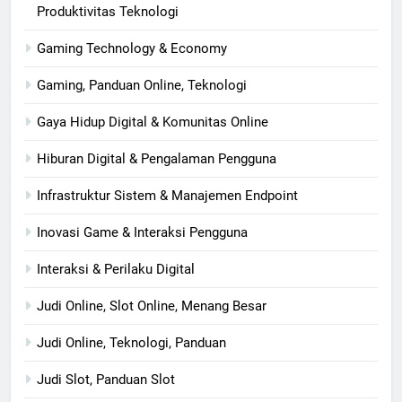
Produktivitas Teknologi
Gaming Technology & Economy
Gaming, Panduan Online, Teknologi
Gaya Hidup Digital & Komunitas Online
Hiburan Digital & Pengalaman Pengguna
Infrastruktur Sistem & Manajemen Endpoint
Inovasi Game & Interaksi Pengguna
Interaksi & Perilaku Digital
Judi Online, Slot Online, Menang Besar
Judi Online, Teknologi, Panduan
Judi Slot, Panduan Slot