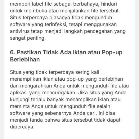
memberi label file sebagai berbahaya, hindari
untuk membuka atau menjalankan file tersebut.
Situs terpercaya biasanya tidak mengunduh
software yang terinfeksi, tetapi menggunakan
antivirus tetap menjadi langkah pencegahan yang
sangat penting.
6.
Pastikan Tidak Ada Iklan atau Pop-up
Berlebihan
Situs yang tidak terpercaya sering kali
menampilkan iklan atau pop-up yang berlebihan
dan mengarahkan Anda untuk mengunduh file atau
aplikasi yang mencurigakan. Jika situs yang Anda
kunjungi terlalu banyak menampilkan iklan atau
meminta Anda untuk mengunduh file selain
software yang sebenarnya Anda cari, ini bisa
menjadi tanda bahwa situs tersebut tidak dapat
dipercaya.