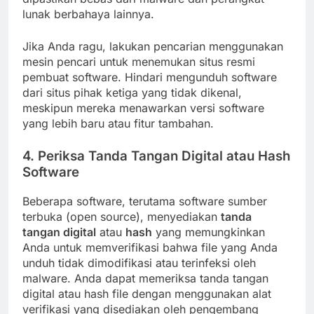
lunak berbahaya lainnya.
Jika Anda ragu, lakukan pencarian menggunakan
mesin pencari untuk menemukan situs resmi
pembuat software. Hindari mengunduh software
dari situs pihak ketiga yang tidak dikenal,
meskipun mereka menawarkan versi software
yang lebih baru atau fitur tambahan.
4.
Periksa Tanda Tangan Digital atau Hash
Software
Beberapa software, terutama software sumber
terbuka (open source), menyediakan
tanda
tangan digital
atau
hash
yang memungkinkan
Anda untuk memverifikasi bahwa file yang Anda
unduh tidak dimodifikasi atau terinfeksi oleh
malware. Anda dapat memeriksa tanda tangan
digital atau hash file dengan menggunakan alat
verifikasi yang disediakan oleh pengembang