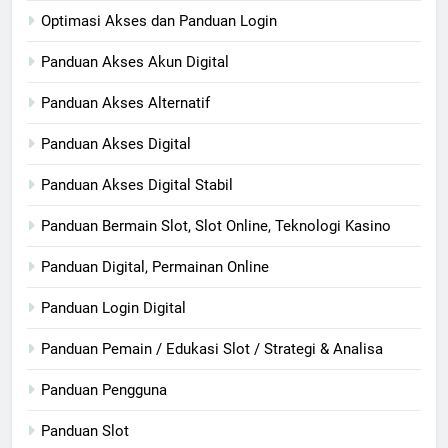
Optimasi Akses dan Panduan Login
Panduan Akses Akun Digital
Panduan Akses Alternatif
Panduan Akses Digital
Panduan Akses Digital Stabil
Panduan Bermain Slot, Slot Online, Teknologi Kasino
Panduan Digital, Permainan Online
Panduan Login Digital
Panduan Pemain / Edukasi Slot / Strategi & Analisa
Panduan Pengguna
Panduan Slot