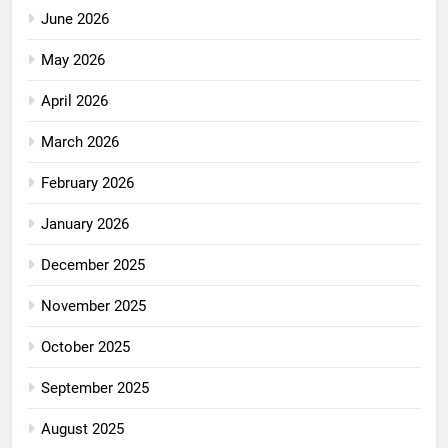
June 2026
May 2026
April 2026
March 2026
February 2026
January 2026
December 2025
November 2025
October 2025
September 2025
August 2025