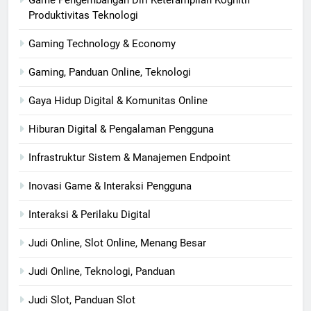
Game Pengembangan Diri Keterampilan Kognitif
Produktivitas Teknologi
Gaming Technology & Economy
Gaming, Panduan Online, Teknologi
Gaya Hidup Digital & Komunitas Online
Hiburan Digital & Pengalaman Pengguna
Infrastruktur Sistem & Manajemen Endpoint
Inovasi Game & Interaksi Pengguna
Interaksi & Perilaku Digital
Judi Online, Slot Online, Menang Besar
Judi Online, Teknologi, Panduan
Judi Slot, Panduan Slot