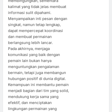
membingungkan, sementara
kalimat yang tidak jelas membuat
informasi sulit dipahami.
Menyampaikan inti pesan dengan
singkat, namun tetap lengkap,
dapat mempercepat koordinasi
dan membuat permainan
berlangsung lebih lancar.
Pada akhirnya, menjaga
komunikasi yang baik dengan
pemain lain bukan hanya
menguntungkan pengalaman
bermain, tetapi juga membangun
hubungan positif di dunia digital.
Kemampuan ini membantu pemain
menjadi bagian dari tim yang solid,
mendukung kerja sama yang
efektif, dan menciptakan
lingkungan permainan yang