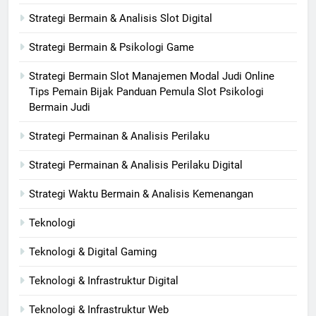
Strategi Bermain & Analisis Slot Digital
Strategi Bermain & Psikologi Game
Strategi Bermain Slot Manajemen Modal Judi Online
Tips Pemain Bijak Panduan Pemula Slot Psikologi
Bermain Judi
Strategi Permainan & Analisis Perilaku
Strategi Permainan & Analisis Perilaku Digital
Strategi Waktu Bermain & Analisis Kemenangan
Teknologi
Teknologi & Digital Gaming
Teknologi & Infrastruktur Digital
Teknologi & Infrastruktur Web