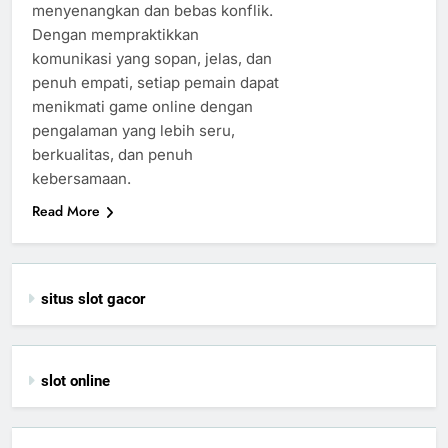
menyenangkan dan bebas konflik.
Dengan mempraktikkan
komunikasi yang sopan, jelas, dan
penuh empati, setiap pemain dapat
menikmati game online dengan
pengalaman yang lebih seru,
berkualitas, dan penuh
kebersamaan.
Read More
situs slot gacor
slot online