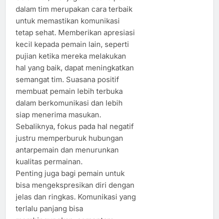
dalam tim merupakan cara terbaik
untuk memastikan komunikasi
tetap sehat. Memberikan apresiasi
kecil kepada pemain lain, seperti
pujian ketika mereka melakukan
hal yang baik, dapat meningkatkan
semangat tim. Suasana positif
membuat pemain lebih terbuka
dalam berkomunikasi dan lebih
siap menerima masukan.
Sebaliknya, fokus pada hal negatif
justru memperburuk hubungan
antarpemain dan menurunkan
kualitas permainan.
Penting juga bagi pemain untuk
bisa mengekspresikan diri dengan
jelas dan ringkas. Komunikasi yang
terlalu panjang bisa