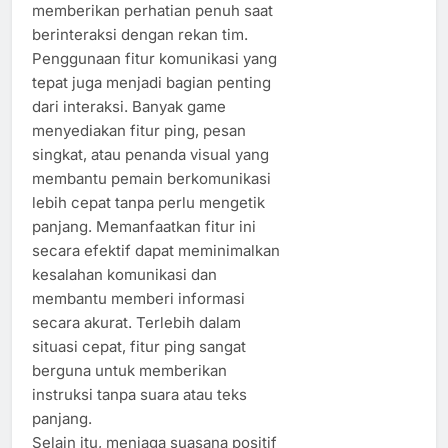
memberikan perhatian penuh saat
berinteraksi dengan rekan tim.
Penggunaan fitur komunikasi yang
tepat juga menjadi bagian penting
dari interaksi. Banyak game
menyediakan fitur ping, pesan
singkat, atau penanda visual yang
membantu pemain berkomunikasi
lebih cepat tanpa perlu mengetik
panjang. Memanfaatkan fitur ini
secara efektif dapat meminimalkan
kesalahan komunikasi dan
membantu memberi informasi
secara akurat. Terlebih dalam
situasi cepat, fitur ping sangat
berguna untuk memberikan
instruksi tanpa suara atau teks
panjang.
Selain itu, menjaga suasana positif