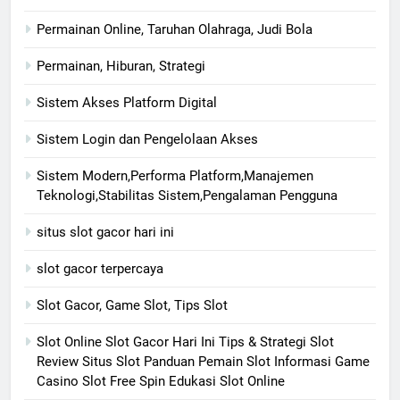
Permainan Online, Taruhan Olahraga, Judi Bola
Permainan, Hiburan, Strategi
Sistem Akses Platform Digital
Sistem Login dan Pengelolaan Akses
Sistem Modern,Performa Platform,Manajemen
Teknologi,Stabilitas Sistem,Pengalaman Pengguna
situs slot gacor hari ini
slot gacor terpercaya
Slot Gacor, Game Slot, Tips Slot
Slot Online Slot Gacor Hari Ini Tips & Strategi Slot
Review Situs Slot Panduan Pemain Slot Informasi Game
Casino Slot Free Spin Edukasi Slot Online