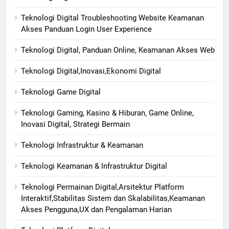
Teknologi Digital Troubleshooting Website Keamanan
Akses Panduan Login User Experience
Teknologi Digital, Panduan Online, Keamanan Akses Web
Teknologi Digital,Inovasi,Ekonomi Digital
Teknologi Game Digital
Teknologi Gaming, Kasino & Hiburan, Game Online,
Inovasi Digital, Strategi Bermain
Teknologi Infrastruktur & Keamanan
Teknologi Keamanan & Infrastruktur Digital
Teknologi Permainan Digital,Arsitektur Platform
Interaktif,Stabilitas Sistem dan Skalabilitas,Keamanan
Akses Pengguna,UX dan Pengalaman Harian