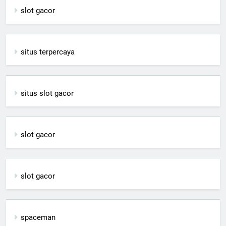
slot gacor
situs terpercaya
situs slot gacor
slot gacor
slot gacor
spaceman