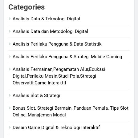
Categories
Analisis Data & Teknologi Digital
Analisis Data dan Metodologi Digital
Analisis Perilaku Pengguna & Data Statistik
Analisis Perilaku Pengguna & Strategi Mobile Gaming
Analisis Permainan,Pengamatan Alur,Edukasi
Digital,Perilaku Mesin,Studi Pola,Strategi
Observatif,Game Interaktif
Analisis Slot & Strategi
Bonus Slot, Strategi Bermain, Panduan Pemula, Tips Slot
Online, Manajemen Modal
Desain Game Digital & Teknologi Interaktif