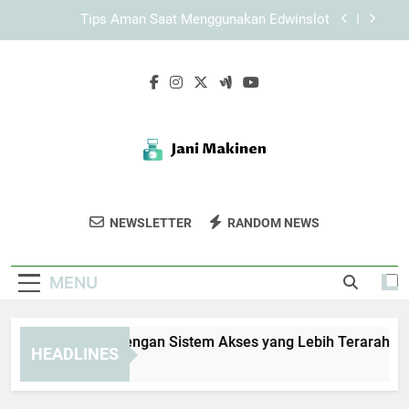
Skip
Cara Mengoptimalkan Proses EDWINSLOT Login
to
agar Lebih Cepat dan Stabil
content
Login Edwinslot Cepat dengan Sistem yang
Mudah Digunakan untuk Akses Akun Lebih
Praktis
TIARA4D Login dengan Sistem Akses yang Lebih
Terarah
Tips Aman Saat Menggunakan Edwinslot
Cara Mengoptimalkan Proses EDWINSLOT Login
agar Lebih Cepat dan Stabil
Jani Makinen
Nikmati Karya Fotografi Kreatif Dan
Login Edwinslot Cepat dengan Sistem yang
NEWSLETTER
RANDOM NEWS
Mudah Digunakan untuk Akses Akun Lebih
Inspiratif Dari Jani Makinen.
Praktis
MENU
IARA4D Login dengan Sistem Akses yang Lebih Terarah
HEADLINES
 Weeks Ago