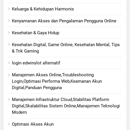
Keluarga & Kehidupan Harmonis
Kenyamanan Akses dan Pengalaman Pengguna Online
Kesehatan & Gaya Hidup
Kesehatan Digital, Game Online, Kesehatan Mental, Tips
& Trik Gaming
login edwinslot alternatif
Manajemen Akses Online,Troubleshooting
Login,Optimasi Performa Web,Keamanan Akun
Digital,Panduan Pengguna
Manajemen Infrastruktur Cloud,Stabilitas Platform
Digital,Skalabilitas Sistem Online,Manajemen Teknologi
Modern
Optimasi Akses Akun