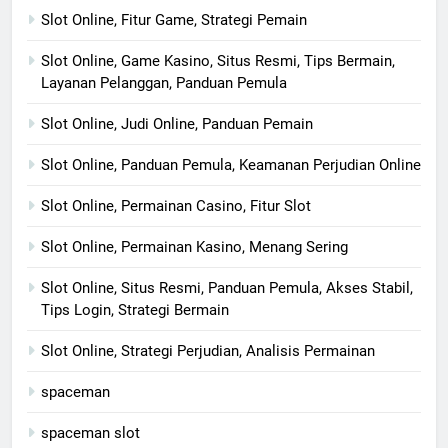
Slot Online, Fitur Game, Strategi Pemain
Slot Online, Game Kasino, Situs Resmi, Tips Bermain,
Layanan Pelanggan, Panduan Pemula
Slot Online, Judi Online, Panduan Pemain
Slot Online, Panduan Pemula, Keamanan Perjudian Online
Slot Online, Permainan Casino, Fitur Slot
Slot Online, Permainan Kasino, Menang Sering
Slot Online, Situs Resmi, Panduan Pemula, Akses Stabil,
Tips Login, Strategi Bermain
Slot Online, Strategi Perjudian, Analisis Permainan
spaceman
spaceman slot