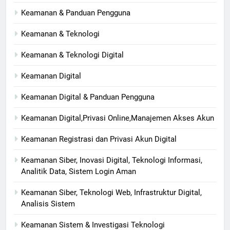
Keamanan & Panduan Pengguna
Keamanan & Teknologi
Keamanan & Teknologi Digital
Keamanan Digital
Keamanan Digital & Panduan Pengguna
Keamanan Digital,Privasi Online,Manajemen Akses Akun
Keamanan Registrasi dan Privasi Akun Digital
Keamanan Siber, Inovasi Digital, Teknologi Informasi,
Analitik Data, Sistem Login Aman
Keamanan Siber, Teknologi Web, Infrastruktur Digital,
Analisis Sistem
Keamanan Sistem & Investigasi Teknologi