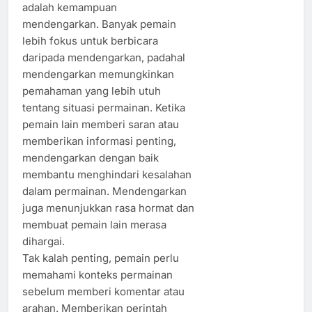
adalah kemampuan
mendengarkan. Banyak pemain
lebih fokus untuk berbicara
daripada mendengarkan, padahal
mendengarkan memungkinkan
pemahaman yang lebih utuh
tentang situasi permainan. Ketika
pemain lain memberi saran atau
memberikan informasi penting,
mendengarkan dengan baik
membantu menghindari kesalahan
dalam permainan. Mendengarkan
juga menunjukkan rasa hormat dan
membuat pemain lain merasa
dihargai.
Tak kalah penting, pemain perlu
memahami konteks permainan
sebelum memberi komentar atau
arahan. Memberikan perintah