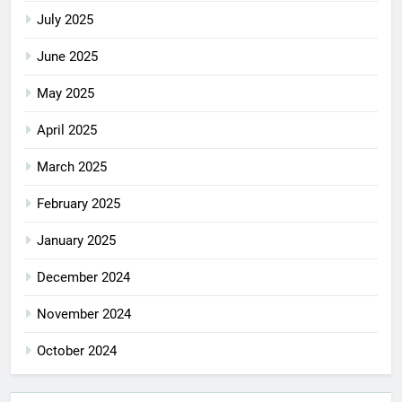
July 2025
June 2025
May 2025
April 2025
March 2025
February 2025
January 2025
December 2024
November 2024
October 2024