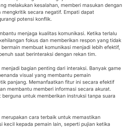
yang melakukan kesalahan, memberi masukan dengan
 mengkritik secara negatif. Empati dapat
rangi potensi konflik.
mbantu menjaga kualitas komunikasi. Ketika terlalu
 kehilangan fokus dan memberikan respon yang tidak
at bermain membuat komunikasi menjadi lebih efektif,
enuh saat berinteraksi dengan rekan tim.
 menjadi bagian penting dari interaksi. Banyak game
u penanda visual yang membantu pemain
ik panjang. Memanfaatkan fitur ini secara efektif
an membantu memberi informasi secara akurat.
gat berguna untuk memberikan instruksi tanpa suara
im merupakan cara terbaik untuk memastikan
 kecil kepada pemain lain, seperti pujian ketika