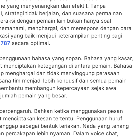
ne yang menyenangkan dan efektif. Tanpa
, strategi tidak berjalan, dan suasana permainan
eraksi dengan pemain lain bukan hanya soal
 memahami, menghargai, dan merespons dengan cara
kasi yang baik menjadi keterampilan penting bagi
a787
secara optimal.
h penggunaan bahasa yang sopan. Bahasa yang kasar,
t menciptakan ketegangan di antara pemain. Bahasa
ukup menghargai dan tidak menyinggung perasaan
asana tim menjadi lebih kondusif dan semua pemain
i membantu membangun kepercayaan sejak awal
 jumlah pemain yang besar.
t berpengaruh. Bahkan ketika menggunakan pesan
at menciptakan kesan tertentu. Penggunaan huruf
 dianggap sebagai bentuk teriakan. Nada yang tenang
kan percakapan lebih nyaman. Dalam voice chat,