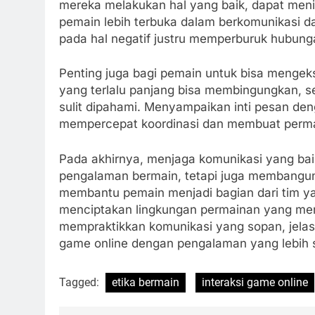
mereka melakukan hal yang baik, dapat men
pemain lebih terbuka dalam berkomunikasi d
pada hal negatif justru memperburuk hubun
Penting juga bagi pemain untuk bisa mengeks
yang terlalu panjang bisa membingungkan, s
sulit dipahami. Menyampaikan inti pesan den
mempercepat koordinasi dan membuat permai
Pada akhirnya, menjaga komunikasi yang ba
pengalaman bermain, tetapi juga membangun 
membantu pemain menjadi bagian dari tim ya
menciptakan lingkungan permainan yang me
mempraktikkan komunikasi yang sopan, jelas
game online dengan pengalaman yang lebih s
Tagged:
etika bermain
interaksi game online