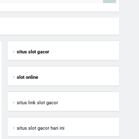
situs slot gacor
slot online
situs link slot gacor
situs slot gacor hari ini