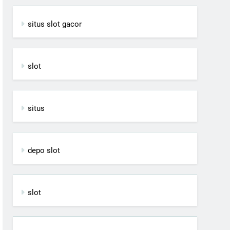
situs slot gacor
slot
situs
depo slot
slot