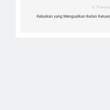
Previou
Post
navigation
Kebaikan yang Menguatkan Ikatan Keluar