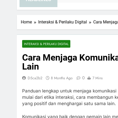
Home
Interaksi & Perilaku Digital
Cara Menjag
INTERAKSI & PERILAKU DIGITAL
Cara Menjaga Komunika
Lain
0
D5ca2b2
8 Months Ago
7 Mins
Panduan lengkap untuk menjaga komunikasi 
mulai dari etika interaksi, cara membangun 
yang positif dan menghargai satu sama lain.
Komunikasi yang baik dengan pemain lain m