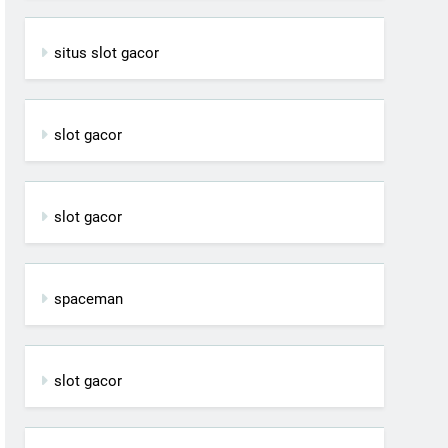
situs slot gacor
slot gacor
slot gacor
spaceman
slot gacor