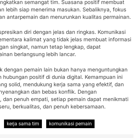
ingkatkan semangat tim. Suasana positif membuat
an lebih siap menerima masukan. Sebaliknya, fokus
gan antarpemain dan menurunkan kualitas permainan.
presikan diri dengan jelas dan ringkas. Komunikasi
ementara kalimat yang tidak jelas membuat informasi
gan singkat, namun tetap lengkap, dapat
nan berlangsung lebih lancar.
ik dengan pemain lain bukan hanya menguntungkan
hubungan positif di dunia digital. Kemampuan ini
ng solid, mendukung kerja sama yang efektif, dan
nyenangkan dan bebas konflik. Dengan
, dan penuh empati, setiap pemain dapat menikmati
eru, berkualitas, dan penuh kebersamaan.
kerja sama tim
komunikasi pemain