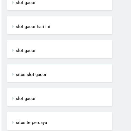
slot gacor
slot gacor hari ini
slot gacor
situs slot gacor
slot gacor
situs terpercaya