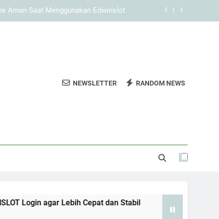
ps Aman Saat Menggunakan Edwinslot
T Login agar Lebih Cepat dan Stabil
nakan untuk Akses Akun Lebih Praktis
ngan Sistem Akses yang Lebih Terarah
NEWSLETTER
RANDOM NEWS
ps Aman Saat Menggunakan Edwinslot
T Login agar Lebih Cepat dan Stabil
nakan untuk Akses Akun Lebih Praktis
gar Lebih Cepat dan Stabil
Login Edwinslot Cepat den
2 Months Ago