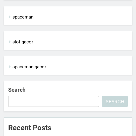
spaceman
slot gacor
spaceman gacor
Search
SEARCH
Recent Posts