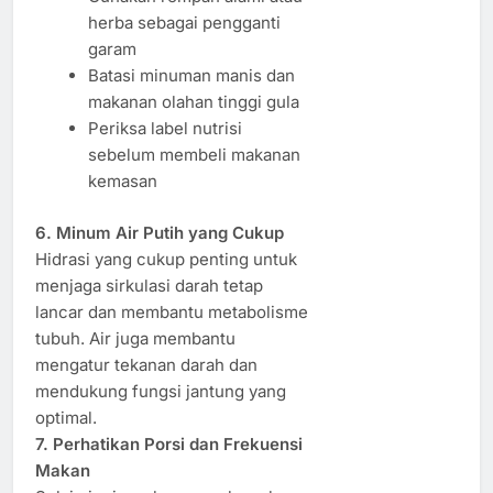
herba sebagai pengganti
garam
Batasi minuman manis dan
makanan olahan tinggi gula
Periksa label nutrisi
sebelum membeli makanan
kemasan
6. Minum Air Putih yang Cukup
Hidrasi yang cukup penting untuk
menjaga sirkulasi darah tetap
lancar dan membantu metabolisme
tubuh. Air juga membantu
mengatur tekanan darah dan
mendukung fungsi jantung yang
optimal.
7. Perhatikan Porsi dan Frekuensi
Makan