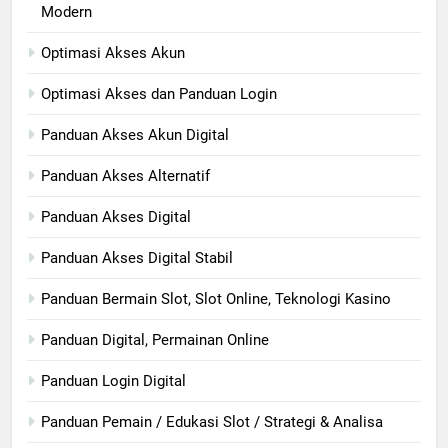
Modern
Optimasi Akses Akun
Optimasi Akses dan Panduan Login
Panduan Akses Akun Digital
Panduan Akses Alternatif
Panduan Akses Digital
Panduan Akses Digital Stabil
Panduan Bermain Slot, Slot Online, Teknologi Kasino
Panduan Digital, Permainan Online
Panduan Login Digital
Panduan Pemain / Edukasi Slot / Strategi & Analisa