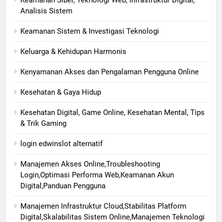
Analisis Sistem
Keamanan Sistem & Investigasi Teknologi
Keluarga & Kehidupan Harmonis
Kenyamanan Akses dan Pengalaman Pengguna Online
Kesehatan & Gaya Hidup
Kesehatan Digital, Game Online, Kesehatan Mental, Tips
& Trik Gaming
login edwinslot alternatif
Manajemen Akses Online,Troubleshooting
Login,Optimasi Performa Web,Keamanan Akun
Digital,Panduan Pengguna
Manajemen Infrastruktur Cloud,Stabilitas Platform
Digital,Skalabilitas Sistem Online,Manajemen Teknologi