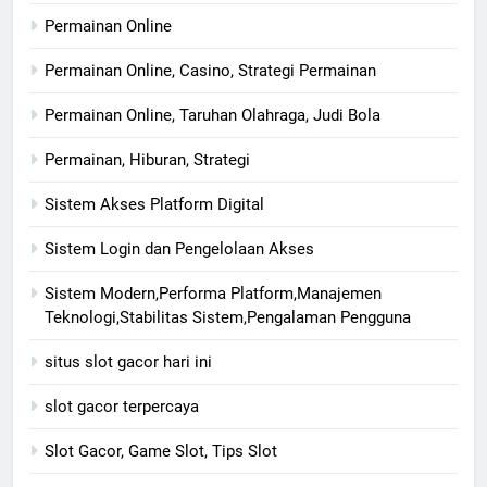
Permainan Online
Permainan Online, Casino, Strategi Permainan
Permainan Online, Taruhan Olahraga, Judi Bola
Permainan, Hiburan, Strategi
Sistem Akses Platform Digital
Sistem Login dan Pengelolaan Akses
Sistem Modern,Performa Platform,Manajemen
Teknologi,Stabilitas Sistem,Pengalaman Pengguna
situs slot gacor hari ini
slot gacor terpercaya
Slot Gacor, Game Slot, Tips Slot