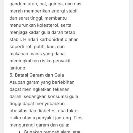
gandum utuh, oat, quinoa, dan nasi
merah memberikan energi stabil
dan serat tinggi, membantu
menurunkan kolesterol, serta
menjaga kadar gula darah tetap
stabil. Hindari karbohidrat olahan
seperti roti putih, kue, dan
makanan manis yang dapat
meningkatkan risiko penyakit
jantung.
5. Batasi Garam dan Gula
Asupan garam yang berlebihan
dapat meningkatkan tekanan
darah, sedangkan konsumsi gula
tinggi dapat menyebabkan
obesitas dan diabetes, dua faktor
risiko utama penyakit jantung. Tips
mengurangi garam dan gula:
Gunakan rempah alami atau