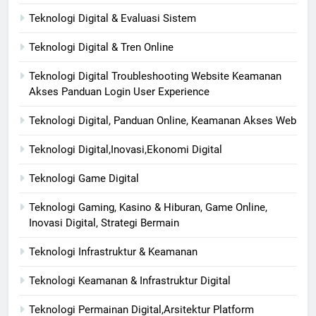
Teknologi Digital & Evaluasi Sistem
Teknologi Digital & Tren Online
Teknologi Digital Troubleshooting Website Keamanan
Akses Panduan Login User Experience
Teknologi Digital, Panduan Online, Keamanan Akses Web
Teknologi Digital,Inovasi,Ekonomi Digital
Teknologi Game Digital
Teknologi Gaming, Kasino & Hiburan, Game Online,
Inovasi Digital, Strategi Bermain
Teknologi Infrastruktur & Keamanan
Teknologi Keamanan & Infrastruktur Digital
Teknologi Permainan Digital,Arsitektur Platform