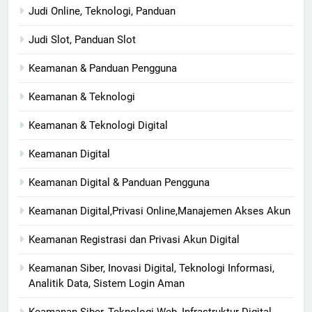
Judi Online, Teknologi, Panduan
Judi Slot, Panduan Slot
Keamanan & Panduan Pengguna
Keamanan & Teknologi
Keamanan & Teknologi Digital
Keamanan Digital
Keamanan Digital & Panduan Pengguna
Keamanan Digital,Privasi Online,Manajemen Akses Akun
Keamanan Registrasi dan Privasi Akun Digital
Keamanan Siber, Inovasi Digital, Teknologi Informasi,
Analitik Data, Sistem Login Aman
Keamanan Siber, Teknologi Web, Infrastruktur Digital,