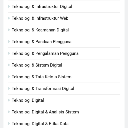
Teknologi & Infrastruktur Digital
Teknologi & Infrastruktur Web
Teknologi & Keamanan Digital
Teknologi & Panduan Pengguna
Teknologi & Pengalaman Pengguna
Teknologi & Sistem Digital
Teknologi & Tata Kelola Sistem
Teknologi & Transformasi Digital
Teknologi Digital
Teknologi Digital & Analisis Sistem
Teknologi Digital & Etika Data