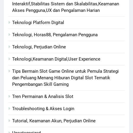
Interaktif,Stabilitas Sistem dan Skalabilitas,Keamanan
Akses Pengguna,UX dan Pengalaman Harian
Teknologi Platform Digital
Teknologi, Horas88, Pengalaman Pengguna
Teknologi, Perjudian Online
Teknologi,Keamanan Digital,User Experience
Tips Bermain Slot Game Online untuk Pemula Strategi
dan Peluang Menang Hiburan Digital Slot Tematik
Pengembangan Skill Gaming
Tren Permainan & Analisis Slot
Troubleshooting & Akses Login
Tutorial, Keamanan Akun, Perjudian Online
Uncategorized