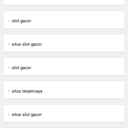
slot gacor
situs slot gacor
slot gacor
situs terpercaya
situs slot gacor