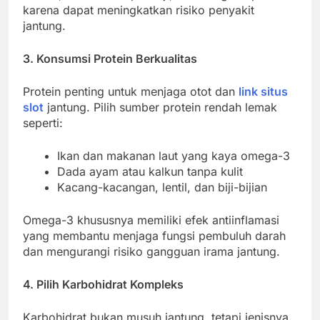
karena dapat meningkatkan risiko penyakit
jantung.
3. Konsumsi Protein Berkualitas
Protein penting untuk menjaga otot dan
link situs
slot
jantung. Pilih sumber protein rendah lemak
seperti:
Ikan dan makanan laut yang kaya omega-3
Dada ayam atau kalkun tanpa kulit
Kacang-kacangan, lentil, dan biji-bijian
Omega-3 khususnya memiliki efek antiinflamasi
yang membantu menjaga fungsi pembuluh darah
dan mengurangi risiko gangguan irama jantung.
4. Pilih Karbohidrat Kompleks
Karbohidrat bukan musuh jantung, tetapi jenisnya