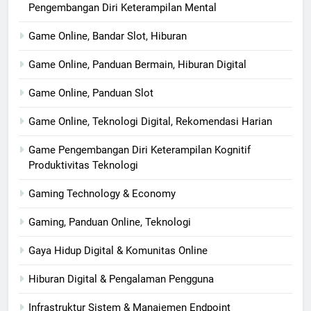
Pengembangan Diri Keterampilan Mental
Game Online, Bandar Slot, Hiburan
Game Online, Panduan Bermain, Hiburan Digital
Game Online, Panduan Slot
Game Online, Teknologi Digital, Rekomendasi Harian
Game Pengembangan Diri Keterampilan Kognitif
Produktivitas Teknologi
Gaming Technology & Economy
Gaming, Panduan Online, Teknologi
Gaya Hidup Digital & Komunitas Online
Hiburan Digital & Pengalaman Pengguna
Infrastruktur Sistem & Manajemen Endpoint