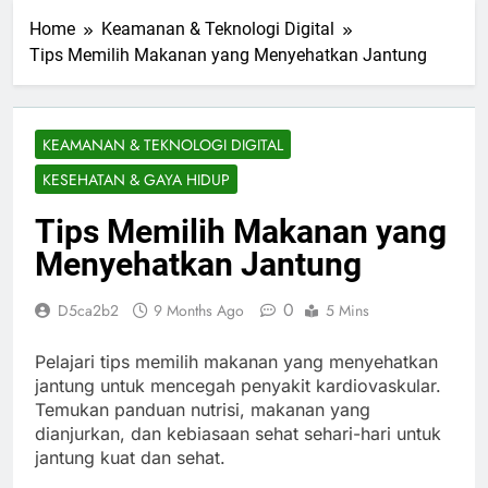
Home
Keamanan & Teknologi Digital
Tips Memilih Makanan yang Menyehatkan Jantung
KEAMANAN & TEKNOLOGI DIGITAL
KESEHATAN & GAYA HIDUP
Tips Memilih Makanan yang
Menyehatkan Jantung
0
D5ca2b2
9 Months Ago
5 Mins
Pelajari tips memilih makanan yang menyehatkan
jantung untuk mencegah penyakit kardiovaskular.
Temukan panduan nutrisi, makanan yang
dianjurkan, dan kebiasaan sehat sehari-hari untuk
jantung kuat dan sehat.