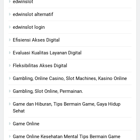
edwinslot
edwinslot alternatif
edwinslot login
Efisiensi Akses Digital
Evaluasi Kualitas Layanan Digital
Fleksibilitas Akses Digital
Gambling, Online Casino, Slot Machines, Kasino Online
Gambling, Slot Online, Permainan.
Game dan Hiburan, Tips Bermain Game, Gaya Hidup
Sehat
Game Online
Game Online Kesehatan Mental Tips Bermain Game