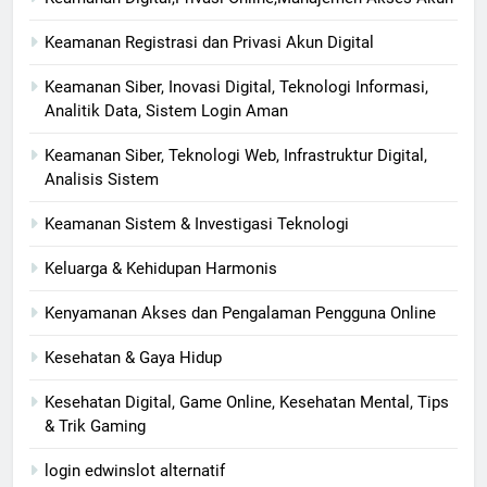
Keamanan Registrasi dan Privasi Akun Digital
Keamanan Siber, Inovasi Digital, Teknologi Informasi,
Analitik Data, Sistem Login Aman
Keamanan Siber, Teknologi Web, Infrastruktur Digital,
Analisis Sistem
Keamanan Sistem & Investigasi Teknologi
Keluarga & Kehidupan Harmonis
Kenyamanan Akses dan Pengalaman Pengguna Online
Kesehatan & Gaya Hidup
Kesehatan Digital, Game Online, Kesehatan Mental, Tips
& Trik Gaming
login edwinslot alternatif