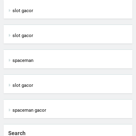
slot gacor
slot gacor
spaceman
slot gacor
spaceman gacor
Search