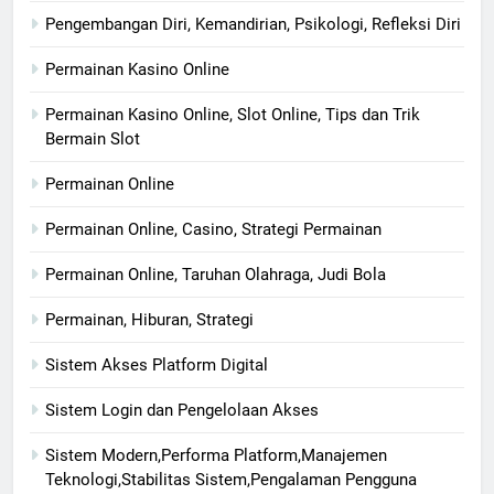
Pengembangan Diri, Kemandirian, Psikologi, Refleksi Diri
Permainan Kasino Online
Permainan Kasino Online, Slot Online, Tips dan Trik
Bermain Slot
Permainan Online
Permainan Online, Casino, Strategi Permainan
Permainan Online, Taruhan Olahraga, Judi Bola
Permainan, Hiburan, Strategi
Sistem Akses Platform Digital
Sistem Login dan Pengelolaan Akses
Sistem Modern,Performa Platform,Manajemen
Teknologi,Stabilitas Sistem,Pengalaman Pengguna