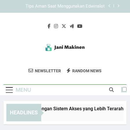
Skip
Cara Mengoptimalkan Proses EDWINSLOT Login
to
agar Lebih Cepat dan Stabil
content
Login Edwinslot Cepat dengan Sistem yang
Mudah Digunakan untuk Akses Akun Lebih
Praktis
TIARA4D Login dengan Sistem Akses yang Lebih
Terarah
Tips Aman Saat Menggunakan Edwinslot
Cara Mengoptimalkan Proses EDWINSLOT Login
agar Lebih Cepat dan Stabil
Jani Makinen
Nikmati Karya Fotografi Kreatif Dan
Login Edwinslot Cepat dengan Sistem yang
NEWSLETTER
RANDOM NEWS
Mudah Digunakan untuk Akses Akun Lebih
Inspiratif Dari Jani Makinen.
Praktis
MENU
ARA4D Login dengan Sistem Akses yang Lebih Terarah
HEADLINES
Weeks Ago