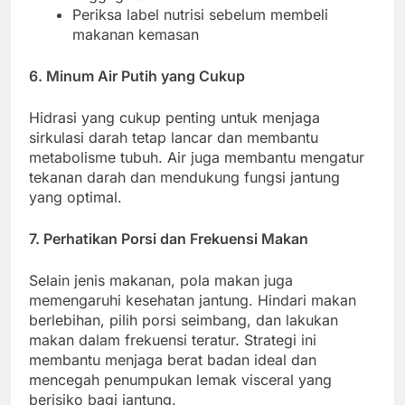
Periksa label nutrisi sebelum membeli
makanan kemasan
6. Minum Air Putih yang Cukup
Hidrasi yang cukup penting untuk menjaga
sirkulasi darah tetap lancar dan membantu
metabolisme tubuh. Air juga membantu mengatur
tekanan darah dan mendukung fungsi jantung
yang optimal.
7. Perhatikan Porsi dan Frekuensi Makan
Selain jenis makanan, pola makan juga
memengaruhi kesehatan jantung. Hindari makan
berlebihan, pilih porsi seimbang, dan lakukan
makan dalam frekuensi teratur. Strategi ini
membantu menjaga berat badan ideal dan
mencegah penumpukan lemak visceral yang
berisiko bagi jantung.