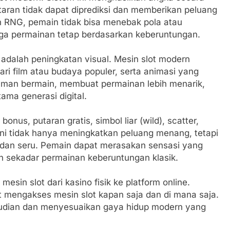
taran tidak dapat diprediksi dan memberikan peluang
 RNG, pemain tidak bisa menebak pola atau
ga permainan tetap berdasarkan keberuntungan.
adalah peningkatan visual. Mesin slot modern
ri film atau budaya populer, serta animasi yang
aman bermain, membuat permainan lebih menarik,
ma generasi digital.
onus, putaran gratis, simbol liar (wild), scatter,
r ini tidak hanya meningkatkan peluang menang, tetapi
f dan seru. Pemain dapat merasakan sensasi yang
n sekadar permainan keberuntungan klasik.
esin slot dari kasino fisik ke platform online.
 mengakses mesin slot kapan saja dan di mana saja.
rjudian dan menyesuaikan gaya hidup modern yang