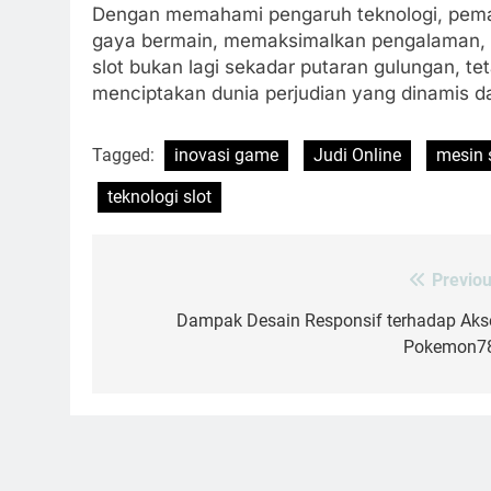
Dengan memahami pengaruh teknologi, pema
gaya bermain, memaksimalkan pengalaman, d
slot bukan lagi sekadar putaran gulungan, te
menciptakan dunia perjudian yang dinamis d
Tagged:
inovasi game
Judi Online
mesin 
teknologi slot
Previou
Post
navigation
Dampak Desain Responsif terhadap Aks
Pokemon7