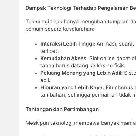
Dampak Teknologi Terhadap Pengalaman Be
Teknologi tidak hanya mengubah tampilan da
pemain secara keseluruhan:
Interaksi Lebih Tinggi:
Animasi, suara,
terlibat.
Kemudahan Akses:
Slot online dapat d
tanpa harus datang ke kasino fisik.
Peluang Menang yang Lebih Adil:
Sist
adil.
Hiburan yang Lebih Kaya:
Fitur bonus 
tambahan, sehingga permainan tidak 
Tantangan dan Pertimbangan
Meskipun teknologi membawa banyak manfaat