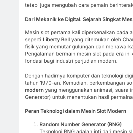
tetapi juga mengubah cara pemain berinteraks
Dari Mekanik ke Digital: Sejarah Singkat Mesi
Mesin slot pertama kali diperkenalkan pada 
seperti
Liberty Bell
yang ditemukan oleh Charl
fisik yang memutar gulungan dan menawarka
Pengalaman bermain mesin slot pada era in
fondasi bagi industri perjudian modern.
Dengan hadirnya komputer dan teknologi digita
tahun 1970-an. Kemudian, perkembangan sof
modern
yang menggunakan animasi, suara i
Generator) untuk menentukan hasil permaina
Peran Teknologi dalam Mesin Slot Modern
Random Number Generator (RNG)
Teknologi RNG adalah inti dari mesin s