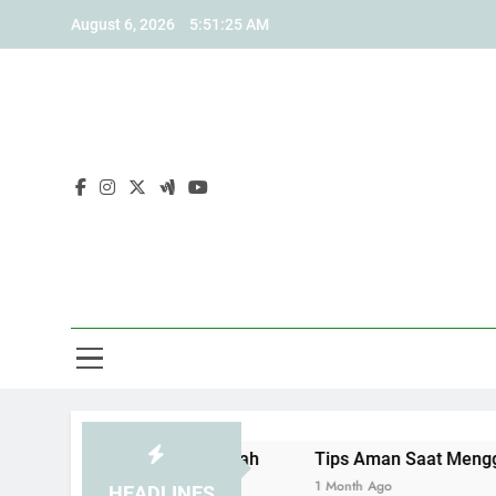
Skip
August 6, 2026
5:51:26 AM
to
content
Jan
Nikmati Ka
 yang Lebih Terarah
Tips Aman Saat Menggunakan Edw
1 Month Ago
HEADLINES