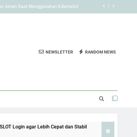
ps Aman Saat Menggunakan Edwinslot
T Login agar Lebih Cepat dan Stabil
nakan untuk Akses Akun Lebih Praktis
ngan Sistem Akses yang Lebih Terarah
NEWSLETTER
RANDOM NEWS
ps Aman Saat Menggunakan Edwinslot
T Login agar Lebih Cepat dan Stabil
nakan untuk Akses Akun Lebih Praktis
ar Lebih Cepat dan Stabil
Login Edwinslot Cepat deng
2 Months Ago