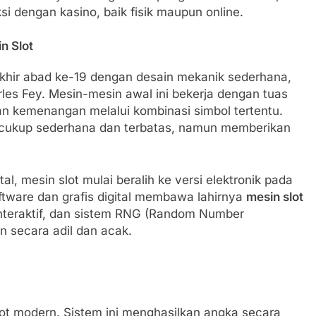
i dengan kasino, baik fisik maupun online.
n Slot
akhir abad ke-19 dengan desain mekanik sederhana,
es Fey. Mesin-mesin awal ini bekerja dengan tuas
n kemenangan melalui kombinasi simbol tertentu.
i cukup sederhana dan terbatas, namun memberikan
l, mesin slot mulai beralih ke versi elektronik pada
tware dan grafis digital membawa lahirnya
mesin slot
nteraktif, dan sistem RNG (Random Number
n secara adil dan acak.
lot modern. Sistem ini menghasilkan angka secara