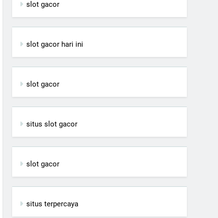
slot gacor
slot gacor hari ini
slot gacor
situs slot gacor
slot gacor
situs terpercaya