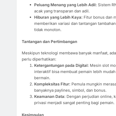
Peluang Menang yang Lebih Adil:
Sistem RN
acak yang transparan dan adil.
Hiburan yang Lebih Kaya:
Fitur bonus dan 
memberikan variasi dan tantangan tambahan
tidak monoton.
Tantangan dan Pertimbangan
Meskipun teknologi membawa banyak manfaat, ada
perlu diperhatikan:
Ketergantungan pada Digital:
Mesin slot mod
interaktif bisa membuat pemain lebih mudah
bermain.
Kompleksitas Fitur:
Pemula mungkin merasa
banyaknya paylines, simbol, dan bonus.
Keamanan Data:
Dengan perjudian online, 
privasi menjadi sangat penting bagi pemain.
Kesimpulan