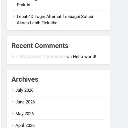
Praktis
Lebah4D Login Alternatif sebagai Solusi
Akses Lebih Fleksibel
Recent Comments
A WordPress Commenter
on
Hello world!
Archives
July 2026
June 2026
May 2026
April 2026