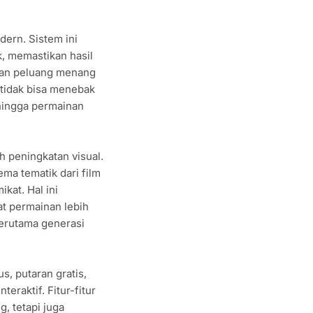
dern. Sistem ini
k, memastikan hasil
ikan peluang menang
tidak bisa menebak
hingga permainan
h peningkatan visual.
ma tematik dari film
kat. Hal ini
 permainan lebih
erutama generasi
s, putaran gratis,
teraktif. Fitur-fitur
, tetapi juga