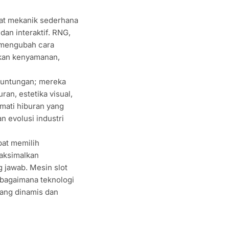
kat mekanik sederhana
an interaktif. RNG,
h mengubah cara
tkan kenyamanan,
runtungan; mereka
an, estetika visual,
kmati hiburan yang
an evolusi industri
at memilih
aksimalkan
 jawab. Mesin slot
 bagaimana teknologi
yang dinamis dan