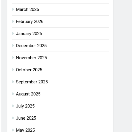
March 2026
February 2026
January 2026
December 2025
November 2025
October 2025
September 2025
August 2025
July 2025
June 2025
May 2025