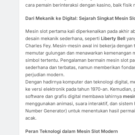
cara pemain berinteraksi dengan kasino, baik fisik
Dari Mekanik ke Digital: Sejarah Singkat Mesin Sl
Mesin slot pertama kali diperkenalkan pada akhir 
desain mekanik sederhana, seperti
Liberty Bell
yang
Charles Fey. Mesin-mesin awal ini bekerja dengan t
memutar gulungan dan menawarkan kemenangan me
simbol tertentu. Pengalaman bermain mesin slot pa
sederhana dan terbatas, namun memberikan fondasi
perjudian modern.
Dengan hadirnya komputer dan teknologi digital, me
ke versi elektronik pada tahun 1970-an. Kemudian
software dan grafis digital membawa lahirnya
mesin
menggunakan animasi, suara interaktif, dan siste
Number Generator) untuk menentukan hasil permai
acak.
Peran Teknologi dalam Mesin Slot Modern