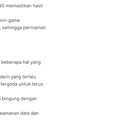
G memastikan hasil
mini-game
, sehingga permainan
 beberapa hal yang
ern yang terlalu
 tergoda untuk terus
 bingung dengan
keamanan data dan