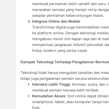
membuat permainan lebih variatif dan seru.
merasakan sensasi yang hampir mirip denga
sekadar permainan keberuntungan klasik.
Integrasi Online dan Mobile
Transformasi digital juga memindahkan mesin 
ke platform online. Dengan teknologi mobile
mengakses mesin slot kapan saja dan di mana
memperluas jangkauan industri perjudian d
hidup modern yang serba cepat.
Dampak Teknologi Terhadap Pengalaman Bermai
Teknologi tidak hanya mengubah tampilan dan mek
tetapi juga pengalaman pemain secara keseluruhan
Interaksi Lebih Tinggi:
Animasi, suara, dan c
membuat pemain merasa lebih terlibat.
Kemudahan Akses:
Slot online dapat dimain
smartphone, tablet, atau komputer tanpa har
fisik.