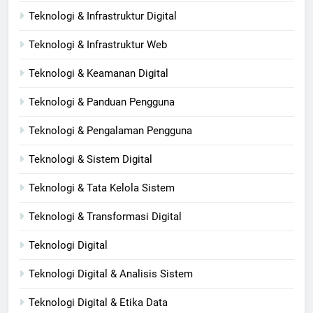
Teknologi & Infrastruktur Digital
Teknologi & Infrastruktur Web
Teknologi & Keamanan Digital
Teknologi & Panduan Pengguna
Teknologi & Pengalaman Pengguna
Teknologi & Sistem Digital
Teknologi & Tata Kelola Sistem
Teknologi & Transformasi Digital
Teknologi Digital
Teknologi Digital & Analisis Sistem
Teknologi Digital & Etika Data