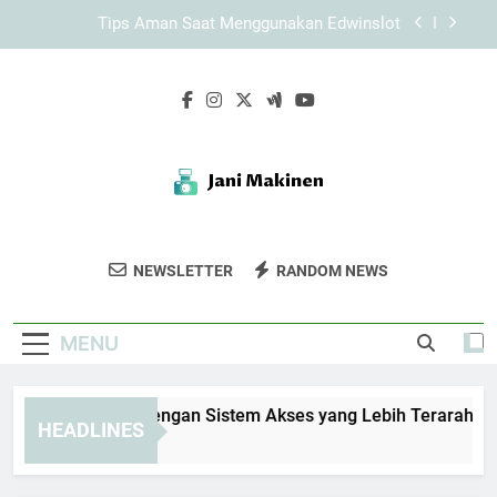
Skip
Cara Mengoptimalkan Proses EDWINSLOT Login
to
agar Lebih Cepat dan Stabil
content
Login Edwinslot Cepat dengan Sistem yang
Mudah Digunakan untuk Akses Akun Lebih
Praktis
TIARA4D Login dengan Sistem Akses yang Lebih
Terarah
Tips Aman Saat Menggunakan Edwinslot
Cara Mengoptimalkan Proses EDWINSLOT Login
agar Lebih Cepat dan Stabil
Jani Makinen
Nikmati Karya Fotografi Kreatif Dan
Login Edwinslot Cepat dengan Sistem yang
NEWSLETTER
RANDOM NEWS
Mudah Digunakan untuk Akses Akun Lebih
Inspiratif Dari Jani Makinen.
Praktis
MENU
ARA4D Login dengan Sistem Akses yang Lebih Terarah
HEADLINES
Month Ago