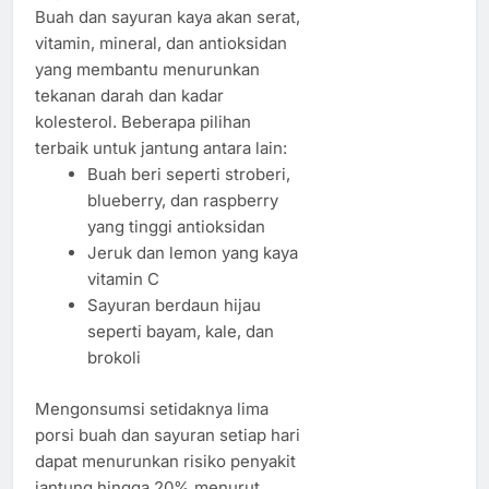
Buah dan sayuran kaya akan serat,
vitamin, mineral, dan antioksidan
yang membantu menurunkan
tekanan darah dan kadar
kolesterol. Beberapa pilihan
terbaik untuk jantung antara lain:
Buah beri seperti stroberi,
blueberry, dan raspberry
yang tinggi antioksidan
Jeruk dan lemon yang kaya
vitamin C
Sayuran berdaun hijau
seperti bayam, kale, dan
brokoli
Mengonsumsi setidaknya lima
porsi buah dan sayuran setiap hari
dapat menurunkan risiko penyakit
jantung hingga 20% menurut