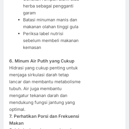
herba sebagai pengganti
garam
Batasi minuman manis dan
makanan olahan tinggi gula
Periksa label nutrisi
sebelum membeli makanan
kemasan
6. Minum Air Putih yang Cukup
Hidrasi yang cukup penting untuk
menjaga sirkulasi darah tetap
lancar dan membantu metabolisme
tubuh. Air juga membantu
mengatur tekanan darah dan
mendukung fungsi jantung yang
optimal.
7. Perhatikan Porsi dan Frekuensi
Makan