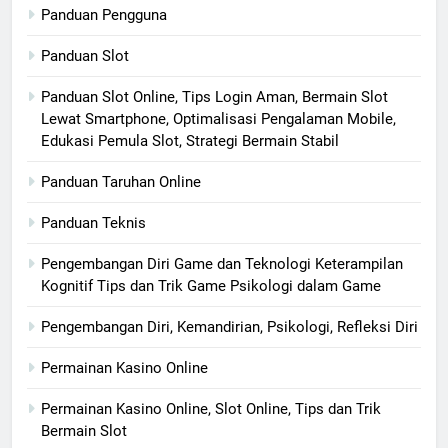
Panduan Pengguna
Panduan Slot
Panduan Slot Online, Tips Login Aman, Bermain Slot
Lewat Smartphone, Optimalisasi Pengalaman Mobile,
Edukasi Pemula Slot, Strategi Bermain Stabil
Panduan Taruhan Online
Panduan Teknis
Pengembangan Diri Game dan Teknologi Keterampilan
Kognitif Tips dan Trik Game Psikologi dalam Game
Pengembangan Diri, Kemandirian, Psikologi, Refleksi Diri
Permainan Kasino Online
Permainan Kasino Online, Slot Online, Tips dan Trik
Bermain Slot