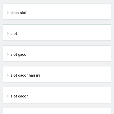
depo slot
slot
slot gacor
slot gacor hari ini
slot gacor