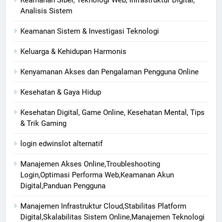
Analisis Sistem
Keamanan Sistem & Investigasi Teknologi
Keluarga & Kehidupan Harmonis
Kenyamanan Akses dan Pengalaman Pengguna Online
Kesehatan & Gaya Hidup
Kesehatan Digital, Game Online, Kesehatan Mental, Tips
& Trik Gaming
login edwinslot alternatif
Manajemen Akses Online,Troubleshooting
Login,Optimasi Performa Web,Keamanan Akun
Digital,Panduan Pengguna
Manajemen Infrastruktur Cloud,Stabilitas Platform
Digital,Skalabilitas Sistem Online,Manajemen Teknologi