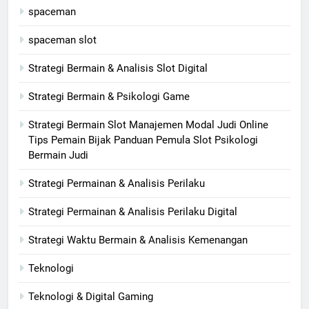
spaceman
spaceman slot
Strategi Bermain & Analisis Slot Digital
Strategi Bermain & Psikologi Game
Strategi Bermain Slot Manajemen Modal Judi Online
Tips Pemain Bijak Panduan Pemula Slot Psikologi
Bermain Judi
Strategi Permainan & Analisis Perilaku
Strategi Permainan & Analisis Perilaku Digital
Strategi Waktu Bermain & Analisis Kemenangan
Teknologi
Teknologi & Digital Gaming