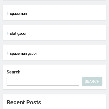
spaceman
slot gacor
spaceman gacor
Search
SEARCH
Recent Posts