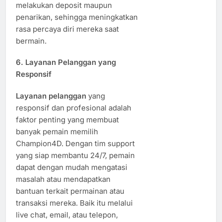
melakukan deposit maupun
penarikan, sehingga meningkatkan
rasa percaya diri mereka saat
bermain.
6.
Layanan Pelanggan yang
Responsif
Layanan pelanggan
yang
responsif dan profesional adalah
faktor penting yang membuat
banyak pemain memilih
Champion4D. Dengan tim support
yang siap membantu 24/7, pemain
dapat dengan mudah mengatasi
masalah atau mendapatkan
bantuan terkait permainan atau
transaksi mereka. Baik itu melalui
live chat, email, atau telepon,