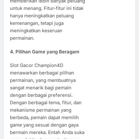
memberikan lebih banyak peluang
untuk menang. Fitur-fitur ini tidak
hanya meningkatkan peluang
kemenangan, tetapi juga
meningkatkan keseruan
permainan.
4.
Pilihan Game yang Beragam
Slot Gacor Champion4D
menawarkan berbagai pilihan
permainan, yang membuatnya
sangat menarik bagi pemain
dengan berbagai preferensi.
Dengan berbagai tema, fitur, dan
mekanisme permainan yang
berbeda, pemain dapat memilih
game yang sesuai dengan gaya
bermain mereka. Entah Anda suka