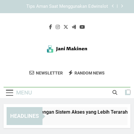
Skip
Cara Mengoptimalkan Proses EDWINSLOT Login
to
agar Lebih Cepat dan Stabil
content
Login Edwinslot Cepat dengan Sistem yang
Mudah Digunakan untuk Akses Akun Lebih
Praktis
TIARA4D Login dengan Sistem Akses yang Lebih
Terarah
Tips Aman Saat Menggunakan Edwinslot
Cara Mengoptimalkan Proses EDWINSLOT Login
agar Lebih Cepat dan Stabil
Jani Makinen
Nikmati Karya Fotografi Kreatif Dan
Login Edwinslot Cepat dengan Sistem yang
NEWSLETTER
RANDOM NEWS
Mudah Digunakan untuk Akses Akun Lebih
Inspiratif Dari Jani Makinen.
Praktis
MENU
ARA4D Login dengan Sistem Akses yang Lebih Terarah
HEADLINES
Weeks Ago