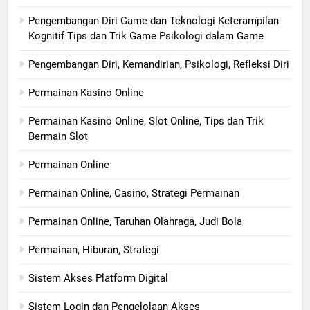
Pengembangan Diri Game dan Teknologi Keterampilan
Kognitif Tips dan Trik Game Psikologi dalam Game
Pengembangan Diri, Kemandirian, Psikologi, Refleksi Diri
Permainan Kasino Online
Permainan Kasino Online, Slot Online, Tips dan Trik
Bermain Slot
Permainan Online
Permainan Online, Casino, Strategi Permainan
Permainan Online, Taruhan Olahraga, Judi Bola
Permainan, Hiburan, Strategi
Sistem Akses Platform Digital
Sistem Login dan Pengelolaan Akses