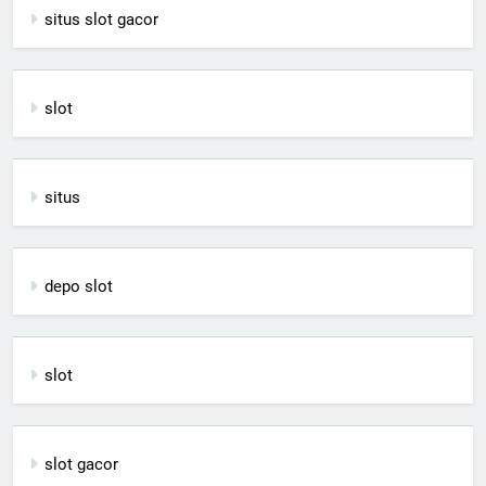
situs slot gacor
slot
situs
depo slot
slot
slot gacor