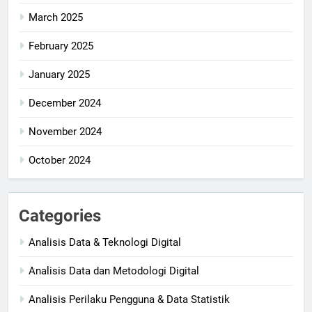
March 2025
February 2025
January 2025
December 2024
November 2024
October 2024
Categories
Analisis Data & Teknologi Digital
Analisis Data dan Metodologi Digital
Analisis Perilaku Pengguna & Data Statistik