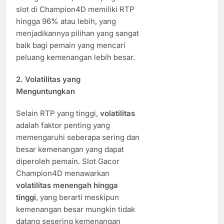
slot di Champion4D memiliki RTP
hingga 96% atau lebih, yang
menjadikannya pilihan yang sangat
baik bagi pemain yang mencari
peluang kemenangan lebih besar.
2.
Volatilitas yang
Menguntungkan
Selain RTP yang tinggi,
volatilitas
adalah faktor penting yang
memengaruhi seberapa sering dan
besar kemenangan yang dapat
diperoleh pemain. Slot Gacor
Champion4D menawarkan
volatilitas menengah hingga
tinggi
, yang berarti meskipun
kemenangan besar mungkin tidak
datang sesering kemenangan