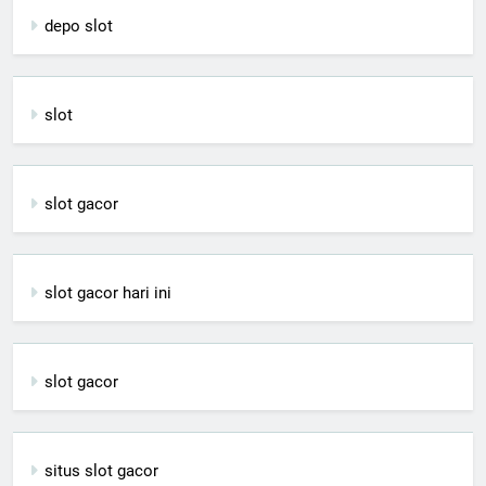
depo slot
slot
slot gacor
slot gacor hari ini
slot gacor
situs slot gacor