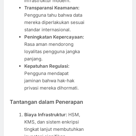
infrastruktur modern.
Transparansi Keamanan:
Pengguna tahu bahwa data
mereka diperlakukan sesuai
standar internasional.
Peningkatan Kepercayaan:
Rasa aman mendorong
loyalitas pengguna jangka
panjang.
Kepatuhan Regulasi:
Pengguna mendapat
jaminan bahwa hak-hak
privasi mereka dihormati.
Tantangan dalam Penerapan
Biaya Infrastruktur:
HSM,
KMS, dan sistem enkripsi
tingkat lanjut membutuhkan