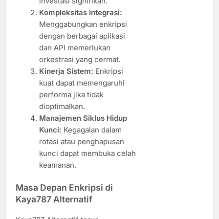
investasi signifikan.
Kompleksitas Integrasi:
Menggabungkan enkripsi
dengan berbagai aplikasi
dan API memerlukan
orkestrasi yang cermat.
Kinerja Sistem:
Enkripsi
kuat dapat memengaruhi
performa jika tidak
dioptimalkan.
Manajemen Siklus Hidup
Kunci:
Kegagalan dalam
rotasi atau penghapusan
kunci dapat membuka celah
keamanan.
Masa Depan Enkripsi di
Kaya787 Alternatif