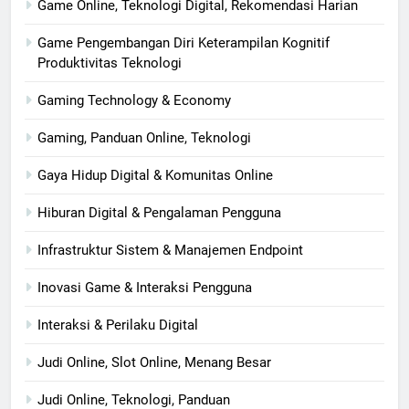
Game Online, Teknologi Digital, Rekomendasi Harian
Game Pengembangan Diri Keterampilan Kognitif
Produktivitas Teknologi
Gaming Technology & Economy
Gaming, Panduan Online, Teknologi
Gaya Hidup Digital & Komunitas Online
Hiburan Digital & Pengalaman Pengguna
Infrastruktur Sistem & Manajemen Endpoint
Inovasi Game & Interaksi Pengguna
Interaksi & Perilaku Digital
Judi Online, Slot Online, Menang Besar
Judi Online, Teknologi, Panduan