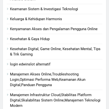
Keamanan Sistem & Investigasi Teknologi
Keluarga & Kehidupan Harmonis
Kenyamanan Akses dan Pengalaman Pengguna Online
Kesehatan & Gaya Hidup
Kesehatan Digital, Game Online, Kesehatan Mental, Tips
& Trik Gaming
login edwinslot alternatif
Manajemen Akses Online,Troubleshooting
Login,Optimasi Performa Web,Keamanan Akun
Digital,Panduan Pengguna
Manajemen Infrastruktur Cloud,Stabilitas Platform
Digital,Skalabilitas Sistem Online,Manajemen Teknologi
Modern