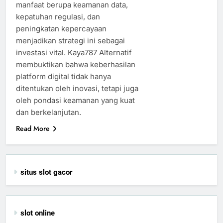
manfaat berupa keamanan data,
kepatuhan regulasi, dan
peningkatan kepercayaan
menjadikan strategi ini sebagai
investasi vital. Kaya787 Alternatif
membuktikan bahwa keberhasilan
platform digital tidak hanya
ditentukan oleh inovasi, tetapi juga
oleh pondasi keamanan yang kuat
dan berkelanjutan.
Read More
situs slot gacor
slot online