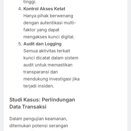
tinggi.
Kontrol Akses Ketat
Hanya pihak berwenang
dengan autentikasi multi-
faktor yang dapat
mengakses kunci digital.
Audit dan Logging
Semua aktivitas terkait
kunci dicatat dalam sistem
audit untuk memastikan
transparansi dan
mendukung investigasi jika
terjadi insiden.
Studi Kasus: Perlindungan
Data Transaksi
Dalam pengujian keamanan,
ditemukan potensi serangan