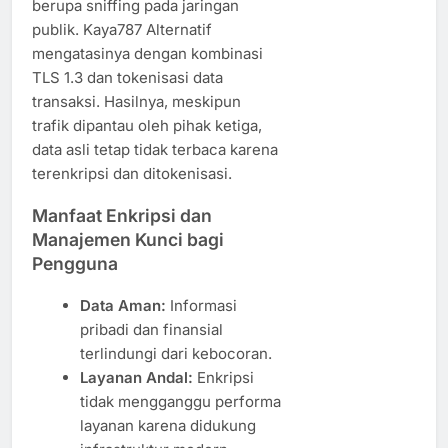
berupa sniffing pada jaringan
publik. Kaya787 Alternatif
mengatasinya dengan kombinasi
TLS 1.3 dan tokenisasi data
transaksi. Hasilnya, meskipun
trafik dipantau oleh pihak ketiga,
data asli tetap tidak terbaca karena
terenkripsi dan ditokenisasi.
Manfaat Enkripsi dan
Manajemen Kunci bagi
Pengguna
Data Aman:
Informasi
pribadi dan finansial
terlindungi dari kebocoran.
Layanan Andal:
Enkripsi
tidak mengganggu performa
layanan karena didukung