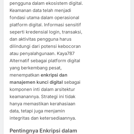
pengguna dalam ekosistem digital.
Keamanan data telah menjadi
fondasi utama dalam operasional
platform digital. Informasi sensitif
seperti kredensial login, transaksi,
dan aktivitas pengguna harus
dilindungi dari potensi kebocoran
atau penyalahgunaan. Kaya787
Alternatif sebagai platform digital
yang berkembang pesat,
menempatkan
enkripsi dan
manajemen kunci digital
sebagai
komponen inti dalam arsitektur
keamanannya. Strategi ini tidak
hanya memastikan kerahasiaan
data, tetapi juga menjamin
integritas dan ketersediaannya.
Pentingnya Enkripsi dalam