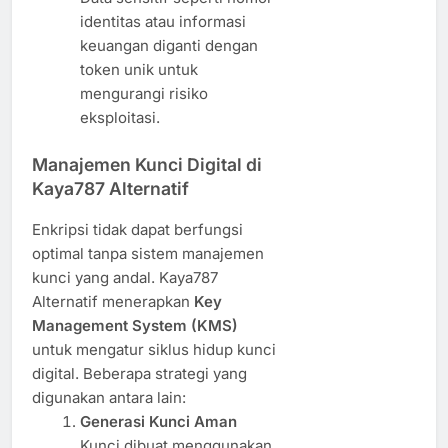
identitas atau informasi
keuangan diganti dengan
token unik untuk
mengurangi risiko
eksploitasi.
Manajemen Kunci Digital di
Kaya787 Alternatif
Enkripsi tidak dapat berfungsi
optimal tanpa sistem manajemen
kunci yang andal. Kaya787
Alternatif menerapkan
Key
Management System (KMS)
untuk mengatur siklus hidup kunci
digital. Beberapa strategi yang
digunakan antara lain:
Generasi Kunci Aman
Kunci dibuat menggunakan