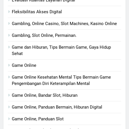
Fleksibilitas Akses Digital
Gambling, Online Casino, Slot Machines, Kasino Online
Gambling, Slot Online, Permainan.
Game dan Hiburan, Tips Bermain Game, Gaya Hidup
Sehat
Game Online
Game Online Kesehatan Mental Tips Bermain Game
Pengembangan Diri Keterampilan Mental
Game Online, Bandar Slot, Hiburan
Game Online, Panduan Bermain, Hiburan Digital
Game Online, Panduan Slot