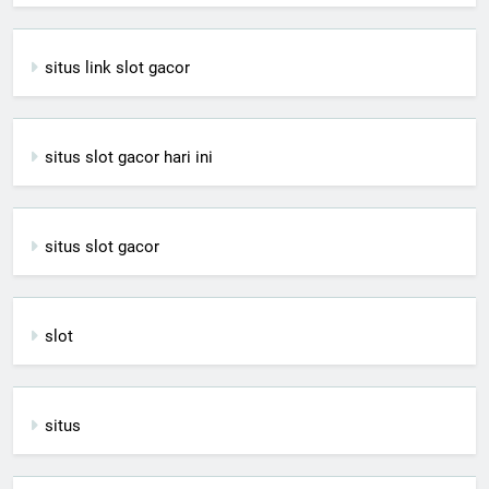
situs link slot gacor
situs slot gacor hari ini
situs slot gacor
slot
situs