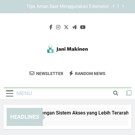
Skip
Cara Mengoptimalkan Proses EDWINSLOT Login
to
agar Lebih Cepat dan Stabil
content
Login Edwinslot Cepat dengan Sistem yang
Mudah Digunakan untuk Akses Akun Lebih
Praktis
TIARA4D Login dengan Sistem Akses yang Lebih
Terarah
Tips Aman Saat Menggunakan Edwinslot
Cara Mengoptimalkan Proses EDWINSLOT Login
agar Lebih Cepat dan Stabil
Jani Makinen
Nikmati Karya Fotografi Kreatif Dan
Login Edwinslot Cepat dengan Sistem yang
NEWSLETTER
RANDOM NEWS
Mudah Digunakan untuk Akses Akun Lebih
Inspiratif Dari Jani Makinen.
Praktis
MENU
ARA4D Login dengan Sistem Akses yang Lebih Terarah
HEADLINES
Weeks Ago