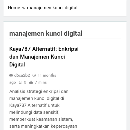
Home
manajemen kunci digital
manajemen kunci digital
Kaya787 Alternatif: Enkripsi
dan Manajemen Kunci
Digital
d5ca2b2
11 months
ago
0
7 mins
Analisis strategi enkripsi dan
manajemen kunci digital di
Kaya787 Alternatif untuk
melindungi data sensitif,
memperkuat keamanan sistem,
serta meningkatkan kepercayaan