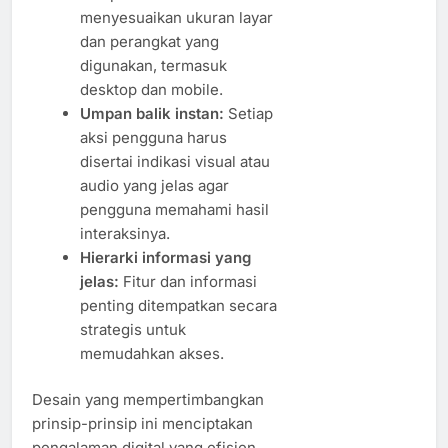
menyesuaikan ukuran layar
dan perangkat yang
digunakan, termasuk
desktop dan mobile.
Umpan balik instan:
Setiap
aksi pengguna harus
disertai indikasi visual atau
audio yang jelas agar
pengguna memahami hasil
interaksinya.
Hierarki informasi yang
jelas:
Fitur dan informasi
penting ditempatkan secara
strategis untuk
memudahkan akses.
Desain yang mempertimbangkan
prinsip-prinsip ini menciptakan
pengalaman digital yang efisien