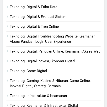
Teknologi Digital & Etika Data
Teknologi Digital & Evaluasi Sistem
Teknologi Digital & Tren Online
Teknologi Digital Troubleshooting Website Keamanan
Akses Panduan Login User Experience
Teknologi Digital, Panduan Online, Keamanan Akses Web
Teknologi Digital,Inovasi,Ekonomi Digital
Teknologi Game Digital
Teknologi Gaming, Kasino & Hiburan, Game Online,
Inovasi Digital, Strategi Bermain
Teknologi Infrastruktur & Keamanan
Teknologi Keamanan & Infrastruktur Digital