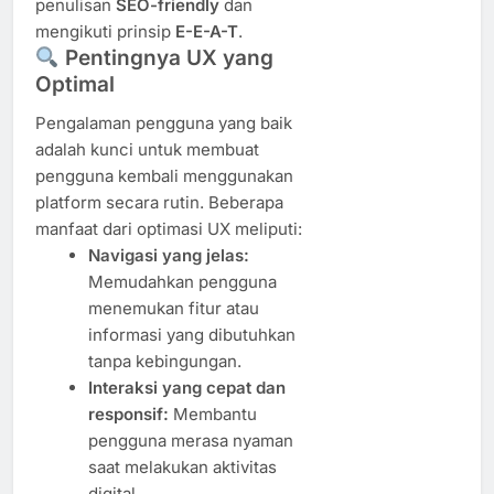
penulisan
SEO-friendly
dan
mengikuti prinsip
E-E-A-T
.
Pentingnya UX yang
Optimal
Pengalaman pengguna yang baik
adalah kunci untuk membuat
pengguna kembali menggunakan
platform secara rutin. Beberapa
manfaat dari optimasi UX meliputi:
Navigasi yang jelas:
Memudahkan pengguna
menemukan fitur atau
informasi yang dibutuhkan
tanpa kebingungan.
Interaksi yang cepat dan
responsif:
Membantu
pengguna merasa nyaman
saat melakukan aktivitas
digital.