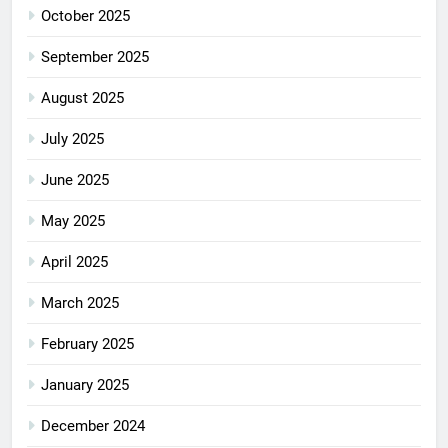
October 2025
September 2025
August 2025
July 2025
June 2025
May 2025
April 2025
March 2025
February 2025
January 2025
December 2024