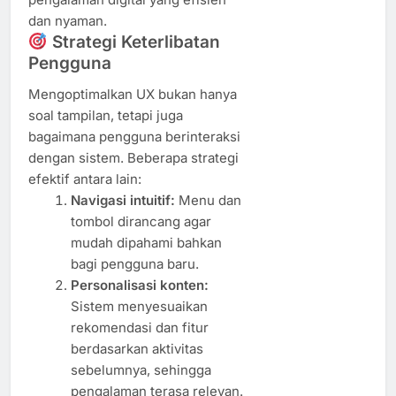
dan nyaman.
Strategi Keterlibatan
Pengguna
Mengoptimalkan UX bukan hanya
soal tampilan, tetapi juga
bagaimana pengguna berinteraksi
dengan sistem. Beberapa strategi
efektif antara lain:
Navigasi intuitif:
Menu dan
tombol dirancang agar
mudah dipahami bahkan
bagi pengguna baru.
Personalisasi konten:
Sistem menyesuaikan
rekomendasi dan fitur
berdasarkan aktivitas
sebelumnya, sehingga
pengalaman terasa relevan.