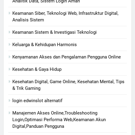
Analitik Data, Sistem Login Aman
Keamanan Siber, Teknologi Web, Infrastruktur Digital,
Analisis Sistem
Keamanan Sistem & Investigasi Teknologi
Keluarga & Kehidupan Harmonis
Kenyamanan Akses dan Pengalaman Pengguna Online
Kesehatan & Gaya Hidup
Kesehatan Digital, Game Online, Kesehatan Mental, Tips
& Trik Gaming
login edwinslot alternatif
Manajemen Akses Online,Troubleshooting
Login,Optimasi Performa Web,Keamanan Akun
Digital,Panduan Pengguna