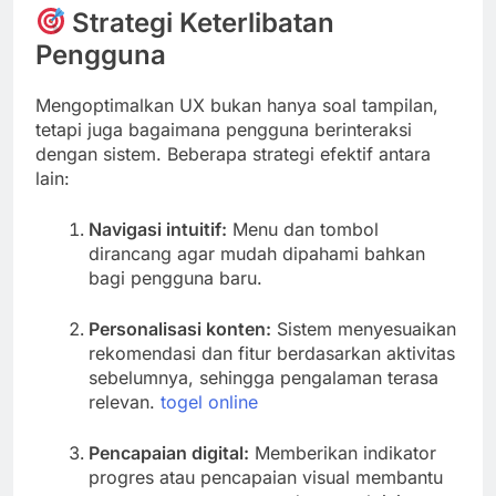
Strategi Keterlibatan
Pengguna
Mengoptimalkan UX bukan hanya soal tampilan,
tetapi juga bagaimana pengguna berinteraksi
dengan sistem. Beberapa strategi efektif antara
lain:
Navigasi intuitif:
Menu dan tombol
dirancang agar mudah dipahami bahkan
bagi pengguna baru.
Personalisasi konten:
Sistem menyesuaikan
rekomendasi dan fitur berdasarkan aktivitas
sebelumnya, sehingga pengalaman terasa
relevan.
togel online
Pencapaian digital:
Memberikan indikator
progres atau pencapaian visual membantu