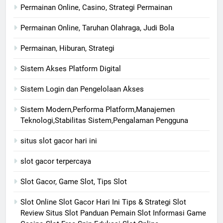
Permainan Online, Casino, Strategi Permainan
Permainan Online, Taruhan Olahraga, Judi Bola
Permainan, Hiburan, Strategi
Sistem Akses Platform Digital
Sistem Login dan Pengelolaan Akses
Sistem Modern,Performa Platform,Manajemen
Teknologi,Stabilitas Sistem,Pengalaman Pengguna
situs slot gacor hari ini
slot gacor terpercaya
Slot Gacor, Game Slot, Tips Slot
Slot Online Slot Gacor Hari Ini Tips & Strategi Slot
Review Situs Slot Panduan Pemain Slot Informasi Game