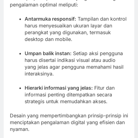
pengalaman optimal meliputi:
Antarmuka responsif:
Tampilan dan kontrol
harus menyesuaikan ukuran layar dan
perangkat yang digunakan, termasuk
desktop dan mobile.
Umpan balik instan:
Setiap aksi pengguna
harus disertai indikasi visual atau audio
yang jelas agar pengguna memahami hasil
interaksinya.
Hierarki informasi yang jelas:
Fitur dan
informasi penting ditempatkan secara
strategis untuk memudahkan akses.
Desain yang mempertimbangkan prinsip-prinsip ini
menciptakan pengalaman digital yang efisien dan
nyaman.