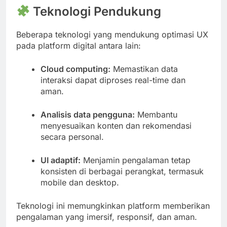
Teknologi Pendukung
Beberapa teknologi yang mendukung optimasi UX
pada platform digital antara lain:
Cloud computing:
Memastikan data
interaksi dapat diproses real-time dan
aman.
Analisis data pengguna:
Membantu
menyesuaikan konten dan rekomendasi
secara personal.
UI adaptif:
Menjamin pengalaman tetap
konsisten di berbagai perangkat, termasuk
mobile dan desktop.
Teknologi ini memungkinkan platform memberikan
pengalaman yang imersif, responsif, dan aman.