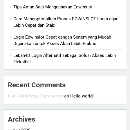
Tips Aman Saat Menggunakan Edwinslot
Cara Mengoptimalkan Proses EDWINSLOT Login agar
Lebih Cepat dan Stabil
Login Edwinslot Cepat dengan Sistem yang Mudah
Digunakan untuk Akses Akun Lebih Praktis
Lebah4D Login Alternatif sebagai Solusi Akses Lebih
Fleksibel
Recent Comments
A WordPress Commenter
on
Hello world!
Archives