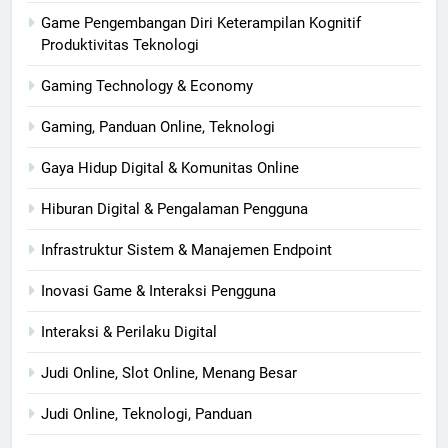
Game Pengembangan Diri Keterampilan Kognitif
Produktivitas Teknologi
Gaming Technology & Economy
Gaming, Panduan Online, Teknologi
Gaya Hidup Digital & Komunitas Online
Hiburan Digital & Pengalaman Pengguna
Infrastruktur Sistem & Manajemen Endpoint
Inovasi Game & Interaksi Pengguna
Interaksi & Perilaku Digital
Judi Online, Slot Online, Menang Besar
Judi Online, Teknologi, Panduan