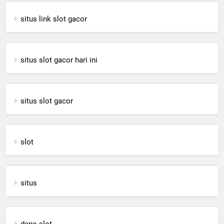
situs link slot gacor
situs slot gacor hari ini
situs slot gacor
slot
situs
depo slot