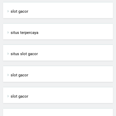
slot gacor
situs terpercaya
situs slot gacor
slot gacor
slot gacor