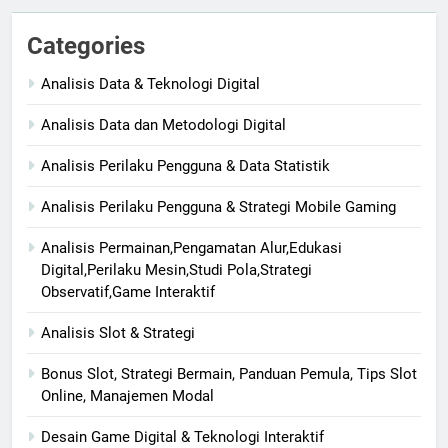
Categories
Analisis Data & Teknologi Digital
Analisis Data dan Metodologi Digital
Analisis Perilaku Pengguna & Data Statistik
Analisis Perilaku Pengguna & Strategi Mobile Gaming
Analisis Permainan,Pengamatan Alur,Edukasi
Digital,Perilaku Mesin,Studi Pola,Strategi
Observatif,Game Interaktif
Analisis Slot & Strategi
Bonus Slot, Strategi Bermain, Panduan Pemula, Tips Slot
Online, Manajemen Modal
Desain Game Digital & Teknologi Interaktif