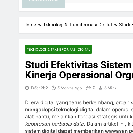
Home
Teknologi & Transformasi Digital
Studi 
TEKNOLOGI & TRANSFORMASI DIGITAL
Studi Efektivitas Siste
Kinerja Operasional Org
0
D5ca2b2
5 Months Ago
6 Mins
Di era digital yang terus berkembang, organi
mengadopsi teknologi digital
dalam operasi s
alat bantu, melainkan fondasi strategis unt
keputusan berbasis data
. Dalam artikel ini,
sistem digital dapat memberikan wawasan p