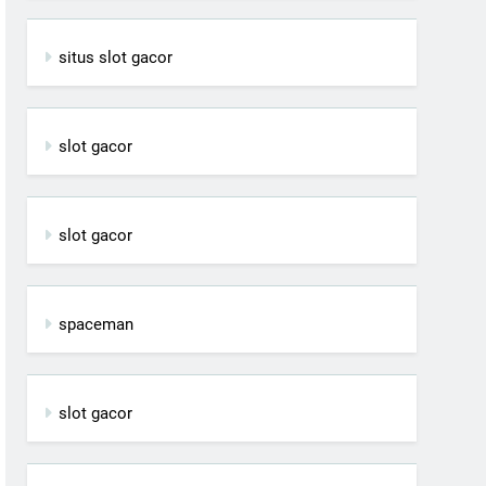
situs slot gacor
slot gacor
slot gacor
spaceman
slot gacor