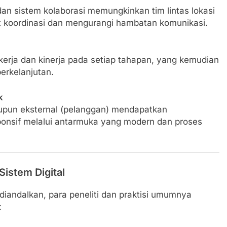
an sistem kolaborasi memungkinkan tim lintas lokasi
at koordinasi dan mengurangi hambatan komunikasi.
kerja dan kinerja pada setiap tahapan, yang kemudian
erkelanjutan.
k
upun eksternal (pelanggan) mendapatkan
sponsif melalui antarmuka yang modern dan proses
Sistem Digital
diandalkan, para peneliti dan praktisi umumnya
: