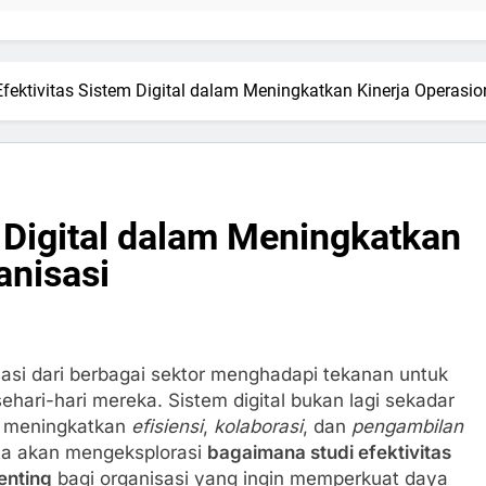
Efektivitas Sistem Digital dalam Meningkatkan Kinerja Operasio
m Digital dalam Meningkatkan
anisasi
sasi dari berbagai sektor menghadapi tekanan untuk
ehari-hari mereka. Sistem digital bukan lagi sekadar
uk meningkatkan
efisiensi
,
kolaborasi
, dan
pengambilan
 kita akan mengeksplorasi
bagaimana studi efektivitas
enting
bagi organisasi yang ingin memperkuat daya