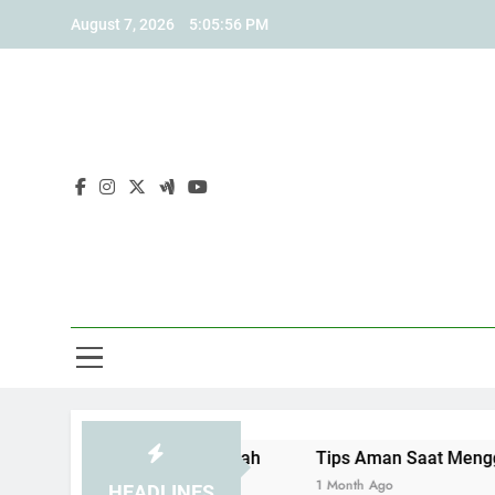
Skip
August 7, 2026
5:05:57 PM
to
content
Jan
Nikmati Ka
 yang Lebih Terarah
Tips Aman Saat Menggunakan Edw
1 Month Ago
HEADLINES