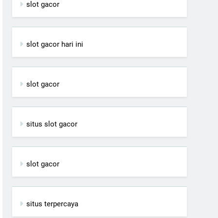
slot gacor
slot gacor hari ini
slot gacor
situs slot gacor
slot gacor
situs terpercaya