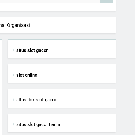
nal Organisasi
situs slot gacor
slot online
situs link slot gacor
situs slot gacor hari ini