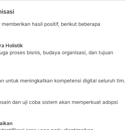
isasi
 memberikan hasil positif, berikut beberapa
a Holistik
juga proses bisnis, budaya organisasi, dan tujuan
n untuk meningkatkan kompetensi digital seluruh tim.
esain dan uji coba sistem akan memperkuat adopsi
aikan