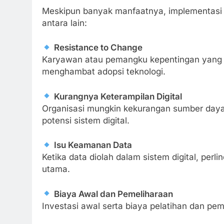
Meskipun banyak manfaatnya, implementasi s
antara lain:
Resistance to Change
Karyawan atau pemangku kepentingan yang 
menghambat adopsi teknologi.
Kurangnya Keterampilan Digital
Organisasi mungkin kekurangan sumber day
potensi sistem digital.
Isu Keamanan Data
Ketika data diolah dalam sistem digital, perl
utama.
Biaya Awal dan Pemeliharaan
Investasi awal serta biaya pelatihan dan pe