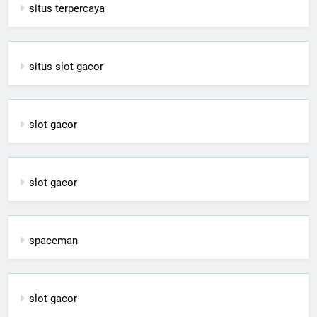
situs terpercaya
situs slot gacor
slot gacor
slot gacor
spaceman
slot gacor