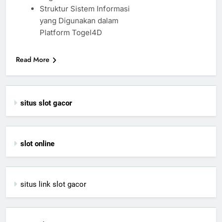
Struktur Sistem Informasi
yang Digunakan dalam
Platform Togel4D
Read More
situs slot gacor
slot online
situs link slot gacor