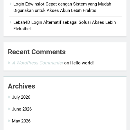
Login Edwinslot Cepat dengan Sistem yang Mudah
Digunakan untuk Akses Akun Lebih Praktis
Lebah4D Login Alternatif sebagai Solusi Akses Lebih
Fleksibel
Recent Comments
A WordPress Commenter
on
Hello world!
Archives
July 2026
June 2026
May 2026