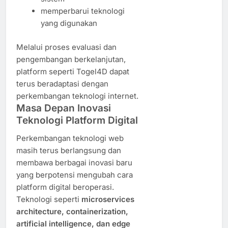
memperbarui teknologi
yang digunakan
Melalui proses evaluasi dan
pengembangan berkelanjutan,
platform seperti Togel4D dapat
terus beradaptasi dengan
perkembangan teknologi internet.
Masa Depan Inovasi
Teknologi Platform Digital
Perkembangan teknologi web
masih terus berlangsung dan
membawa berbagai inovasi baru
yang berpotensi mengubah cara
platform digital beroperasi.
Teknologi seperti
microservices
architecture, containerization,
artificial intelligence, dan edge