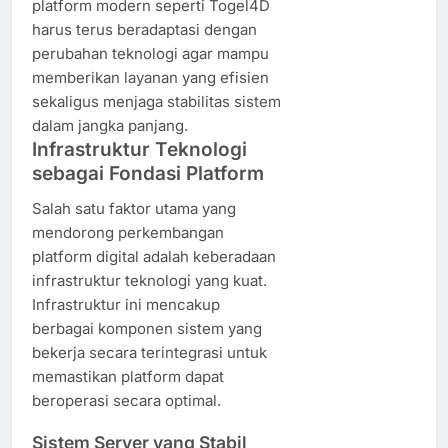
platform modern seperti Togel4D
harus terus beradaptasi dengan
perubahan teknologi agar mampu
memberikan layanan yang efisien
sekaligus menjaga stabilitas sistem
dalam jangka panjang.
Infrastruktur Teknologi
sebagai Fondasi Platform
Salah satu faktor utama yang
mendorong perkembangan
platform digital adalah keberadaan
infrastruktur teknologi yang kuat.
Infrastruktur ini mencakup
berbagai komponen sistem yang
bekerja secara terintegrasi untuk
memastikan platform dapat
beroperasi secara optimal.
Sistem Server yang Stabil