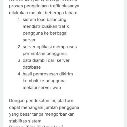
proses pengelolaan trafik biasanya
dilakukan melalui beberapa tahap:
sistem load balancing
mendistribusikan trafik
pengguna ke berbagai
server
server aplikasi memproses
permintaan pengguna
data diambil dari server
database
hasil pemrosesan dikirim
kembali ke pengguna
melalui server web
Dengan pendekatan ini, platform
dapat menangani jumlah pengguna
yang besar tanpa mengorbankan
stabilitas sistem.