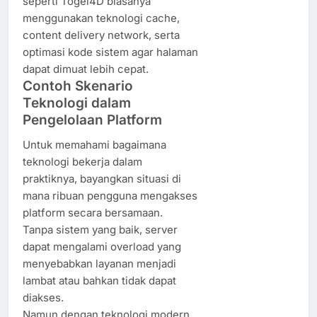
seperti Togel4D biasanya
menggunakan teknologi cache,
content delivery network, serta
optimasi kode sistem agar halaman
dapat dimuat lebih cepat.
Contoh Skenario
Teknologi dalam
Pengelolaan Platform
Untuk memahami bagaimana
teknologi bekerja dalam
praktiknya, bayangkan situasi di
mana ribuan pengguna mengakses
platform secara bersamaan.
Tanpa sistem yang baik, server
dapat mengalami overload yang
menyebabkan layanan menjadi
lambat atau bahkan tidak dapat
diakses.
Namun dengan teknologi modern,