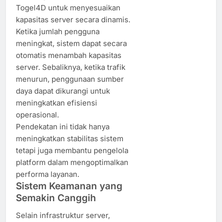
Togel4D untuk menyesuaikan
kapasitas server secara dinamis.
Ketika jumlah pengguna
meningkat, sistem dapat secara
otomatis menambah kapasitas
server. Sebaliknya, ketika trafik
menurun, penggunaan sumber
daya dapat dikurangi untuk
meningkatkan efisiensi
operasional.
Pendekatan ini tidak hanya
meningkatkan stabilitas sistem
tetapi juga membantu pengelola
platform dalam mengoptimalkan
performa layanan.
Sistem Keamanan yang
Semakin Canggih
Selain infrastruktur server,