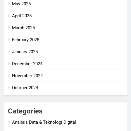
May 2025
April 2025
March 2025
February 2025
January 2025
December 2024
November 2024
October 2024
Categories
Analisis Data & Teknologi Digital