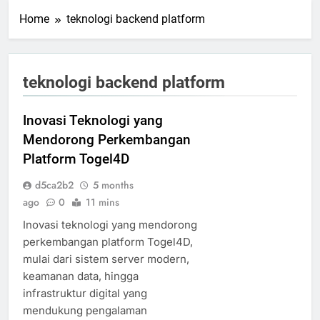
Home
teknologi backend platform
teknologi backend platform
Inovasi Teknologi yang
Mendorong Perkembangan
Platform Togel4D
d5ca2b2
5 months
ago
0
11 mins
Inovasi teknologi yang mendorong
perkembangan platform Togel4D,
mulai dari sistem server modern,
keamanan data, hingga
infrastruktur digital yang
mendukung pengalaman