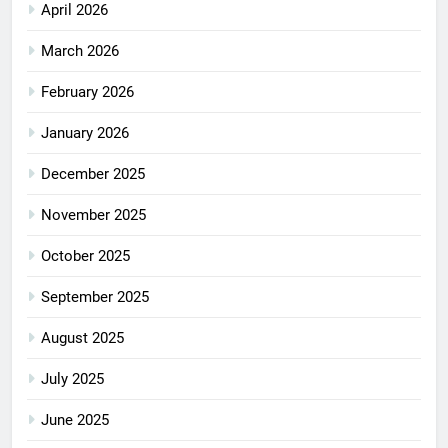
April 2026
March 2026
February 2026
January 2026
December 2025
November 2025
October 2025
September 2025
August 2025
July 2025
June 2025