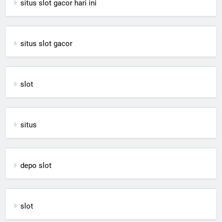
situs slot gacor hari ini
situs slot gacor
slot
situs
depo slot
slot