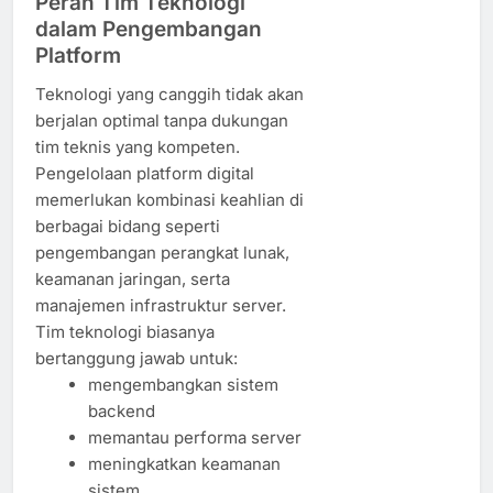
Peran Tim Teknologi
dalam Pengembangan
Platform
Teknologi yang canggih tidak akan
berjalan optimal tanpa dukungan
tim teknis yang kompeten.
Pengelolaan platform digital
memerlukan kombinasi keahlian di
berbagai bidang seperti
pengembangan perangkat lunak,
keamanan jaringan, serta
manajemen infrastruktur server.
Tim teknologi biasanya
bertanggung jawab untuk:
mengembangkan sistem
backend
memantau performa server
meningkatkan keamanan
sistem