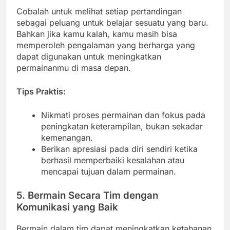
Cobalah untuk melihat setiap pertandingan
sebagai peluang untuk belajar sesuatu yang baru.
Bahkan jika kamu kalah, kamu masih bisa
memperoleh pengalaman yang berharga yang
dapat digunakan untuk meningkatkan
permainanmu di masa depan.
Tips Praktis:
Nikmati proses permainan dan fokus pada
peningkatan keterampilan, bukan sekadar
kemenangan.
Berikan apresiasi pada diri sendiri ketika
berhasil memperbaiki kesalahan atau
mencapai tujuan dalam permainan.
5.
Bermain Secara Tim dengan
Komunikasi yang Baik
Bermain dalam tim dapat meningkatkan ketahanan