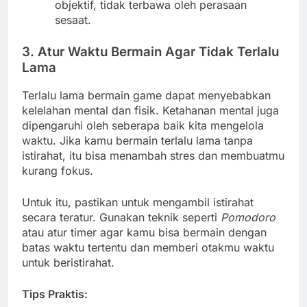
objektif, tidak terbawa oleh perasaan
sesaat.
3.
Atur Waktu Bermain Agar Tidak Terlalu
Lama
Terlalu lama bermain game dapat menyebabkan
kelelahan mental dan fisik. Ketahanan mental juga
dipengaruhi oleh seberapa baik kita mengelola
waktu. Jika kamu bermain terlalu lama tanpa
istirahat, itu bisa menambah stres dan membuatmu
kurang fokus.
Untuk itu, pastikan untuk mengambil istirahat
secara teratur. Gunakan teknik seperti
Pomodoro
atau atur timer agar kamu bisa bermain dengan
batas waktu tertentu dan memberi otakmu waktu
untuk beristirahat.
Tips Praktis: