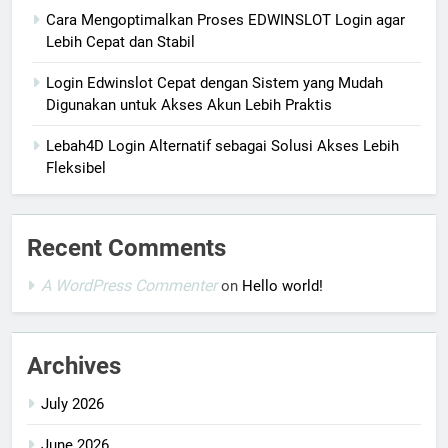
Cara Mengoptimalkan Proses EDWINSLOT Login agar
Lebih Cepat dan Stabil
Login Edwinslot Cepat dengan Sistem yang Mudah
Digunakan untuk Akses Akun Lebih Praktis
Lebah4D Login Alternatif sebagai Solusi Akses Lebih
Fleksibel
Recent Comments
A WordPress Commenter
on
Hello world!
Archives
July 2026
June 2026