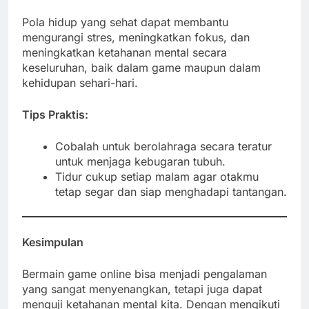
Pola hidup yang sehat dapat membantu
mengurangi stres, meningkatkan fokus, dan
meningkatkan ketahanan mental secara
keseluruhan, baik dalam game maupun dalam
kehidupan sehari-hari.
Tips Praktis:
Cobalah untuk berolahraga secara teratur
untuk menjaga kebugaran tubuh.
Tidur cukup setiap malam agar otakmu
tetap segar dan siap menghadapi tantangan.
Kesimpulan
Bermain game online bisa menjadi pengalaman
yang sangat menyenangkan, tetapi juga dapat
menguji ketahanan mental kita. Dengan mengikuti