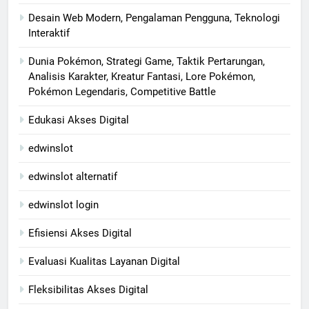
Desain Web Modern, Pengalaman Pengguna, Teknologi
Interaktif
Dunia Pokémon, Strategi Game, Taktik Pertarungan,
Analisis Karakter, Kreatur Fantasi, Lore Pokémon,
Pokémon Legendaris, Competitive Battle
Edukasi Akses Digital
edwinslot
edwinslot alternatif
edwinslot login
Efisiensi Akses Digital
Evaluasi Kualitas Layanan Digital
Fleksibilitas Akses Digital