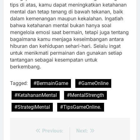
tips di atas, kamu dapat meningkatkan ketahanan
mental dan tetap tenang di bawah tekanan, baik
dalam kemenangan maupun kekalahan. Ingatlah
bahwa ketahanan mental bukan hanya soal
mengelola emosi saat bermain, tetapi juga tentang
bagaimana kamu menjaga keseimbangan antara
hiburan dan kehidupan sehari-hari. Selalu ingat
untuk menikmati permainan dan gunakan setiap
tantangan sebagai kesempatan untuk
berkembang.
Tagged:
#BermainGame
#GameOnline
#KetahananMental
#MentalStrength
#StrategiMental
#TipsGameOnline.
Previous:
Next:
Post