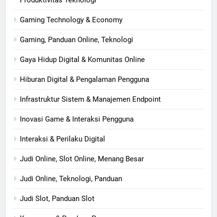
Produktivitas Teknologi
Gaming Technology & Economy
Gaming, Panduan Online, Teknologi
Gaya Hidup Digital & Komunitas Online
Hiburan Digital & Pengalaman Pengguna
Infrastruktur Sistem & Manajemen Endpoint
Inovasi Game & Interaksi Pengguna
Interaksi & Perilaku Digital
Judi Online, Slot Online, Menang Besar
Judi Online, Teknologi, Panduan
Judi Slot, Panduan Slot