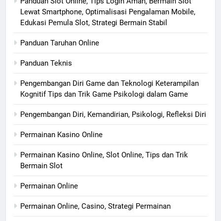
Panduan Slot Online, Tips Login Aman, Bermain Slot
Lewat Smartphone, Optimalisasi Pengalaman Mobile,
Edukasi Pemula Slot, Strategi Bermain Stabil
Panduan Taruhan Online
Panduan Teknis
Pengembangan Diri Game dan Teknologi Keterampilan
Kognitif Tips dan Trik Game Psikologi dalam Game
Pengembangan Diri, Kemandirian, Psikologi, Refleksi Diri
Permainan Kasino Online
Permainan Kasino Online, Slot Online, Tips dan Trik
Bermain Slot
Permainan Online
Permainan Online, Casino, Strategi Permainan