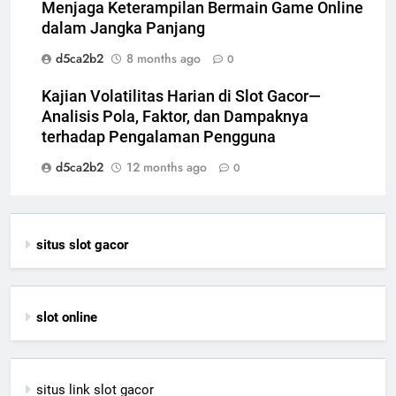
Menjaga Keterampilan Bermain Game Online
dalam Jangka Panjang
d5ca2b2
8 months ago
0
Kajian Volatilitas Harian di Slot Gacor—
Analisis Pola, Faktor, dan Dampaknya
terhadap Pengalaman Pengguna
d5ca2b2
12 months ago
0
situs slot gacor
slot online
situs link slot gacor