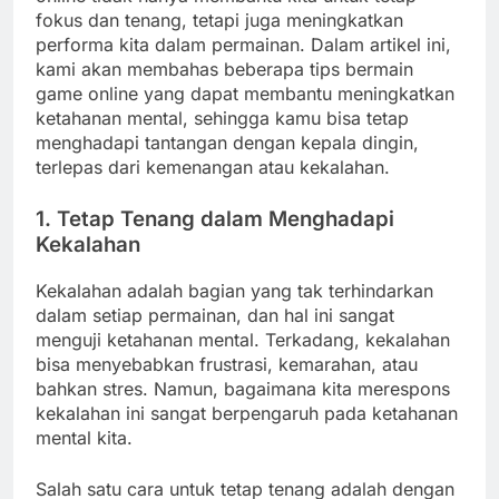
fokus dan tenang, tetapi juga meningkatkan
performa kita dalam permainan. Dalam artikel ini,
kami akan membahas beberapa tips bermain
game online yang dapat membantu meningkatkan
ketahanan mental, sehingga kamu bisa tetap
menghadapi tantangan dengan kepala dingin,
terlepas dari kemenangan atau kekalahan.
1.
Tetap Tenang dalam Menghadapi
Kekalahan
Kekalahan adalah bagian yang tak terhindarkan
dalam setiap permainan, dan hal ini sangat
menguji ketahanan mental. Terkadang, kekalahan
bisa menyebabkan frustrasi, kemarahan, atau
bahkan stres. Namun, bagaimana kita merespons
kekalahan ini sangat berpengaruh pada ketahanan
mental kita.
Salah satu cara untuk tetap tenang adalah dengan