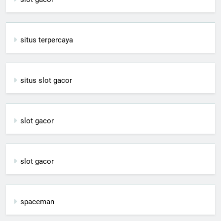
situs terpercaya
situs slot gacor
slot gacor
slot gacor
spaceman