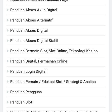
Panduan Akses Akun Digital
Panduan Akses Alternatif
Panduan Akses Digital
Panduan Akses Digital Stabil
Panduan Bermain Slot, Slot Online, Teknologi Kasino
Panduan Digital, Permainan Online
Panduan Login Digital
Panduan Pemain / Edukasi Slot / Strategi & Analisa
Panduan Pengguna
Panduan Slot