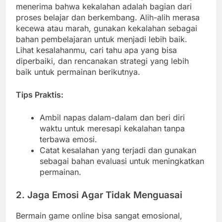
menerima bahwa kekalahan adalah bagian dari
proses belajar dan berkembang. Alih-alih merasa
kecewa atau marah, gunakan kekalahan sebagai
bahan pembelajaran untuk menjadi lebih baik.
Lihat kesalahanmu, cari tahu apa yang bisa
diperbaiki, dan rencanakan strategi yang lebih
baik untuk permainan berikutnya.
Tips Praktis:
Ambil napas dalam-dalam dan beri diri
waktu untuk meresapi kekalahan tanpa
terbawa emosi.
Catat kesalahan yang terjadi dan gunakan
sebagai bahan evaluasi untuk meningkatkan
permainan.
2.
Jaga Emosi Agar Tidak Menguasai
Bermain game online bisa sangat emosional,