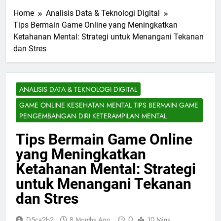
Home
Analisis Data & Teknologi Digital
Tips Bermain Game Online yang Meningkatkan
Ketahanan Mental: Strategi untuk Menangani Tekanan
dan Stres
ANALISIS DATA & TEKNOLOGI DIGITAL
GAME ONLINE KESEHATAN MENTAL TIPS BERMAIN GAME
PENGEMBANGAN DIRI KETERAMPILAN MENTAL
Tips Bermain Game Online
yang Meningkatkan
Ketahanan Mental: Strategi
untuk Menangani Tekanan
dan Stres
0
D5ca2b2
8 Months Ago
10 Mins