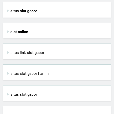
situs slot gacor
slot online
situs link slot gacor
situs slot gacor hari ini
situs slot gacor