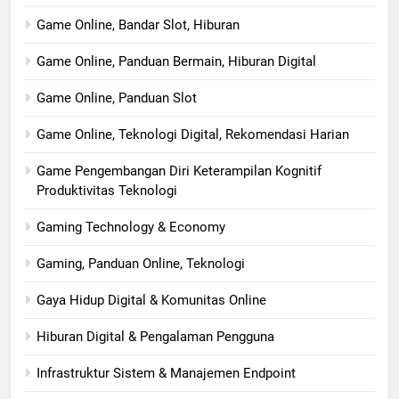
Game Online, Bandar Slot, Hiburan
Game Online, Panduan Bermain, Hiburan Digital
Game Online, Panduan Slot
Game Online, Teknologi Digital, Rekomendasi Harian
Game Pengembangan Diri Keterampilan Kognitif
Produktivitas Teknologi
Gaming Technology & Economy
Gaming, Panduan Online, Teknologi
Gaya Hidup Digital & Komunitas Online
Hiburan Digital & Pengalaman Pengguna
Infrastruktur Sistem & Manajemen Endpoint