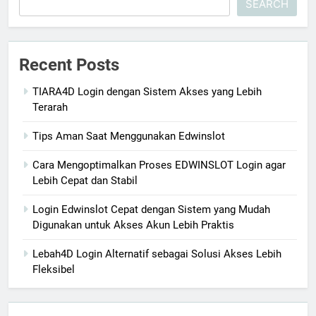
SEARCH
Recent Posts
TIARA4D Login dengan Sistem Akses yang Lebih
Terarah
Tips Aman Saat Menggunakan Edwinslot
Cara Mengoptimalkan Proses EDWINSLOT Login agar
Lebih Cepat dan Stabil
Login Edwinslot Cepat dengan Sistem yang Mudah
Digunakan untuk Akses Akun Lebih Praktis
Lebah4D Login Alternatif sebagai Solusi Akses Lebih
Fleksibel