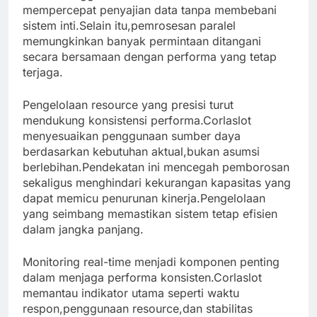
mempercepat penyajian data tanpa membebani
sistem inti.Selain itu,pemrosesan paralel
memungkinkan banyak permintaan ditangani
secara bersamaan dengan performa yang tetap
terjaga.
Pengelolaan resource yang presisi turut
mendukung konsistensi performa.Corlaslot
menyesuaikan penggunaan sumber daya
berdasarkan kebutuhan aktual,bukan asumsi
berlebihan.Pendekatan ini mencegah pemborosan
sekaligus menghindari kekurangan kapasitas yang
dapat memicu penurunan kinerja.Pengelolaan
yang seimbang memastikan sistem tetap efisien
dalam jangka panjang.
Monitoring real-time menjadi komponen penting
dalam menjaga performa konsisten.Corlaslot
memantau indikator utama seperti waktu
respon,penggunaan resource,dan stabilitas