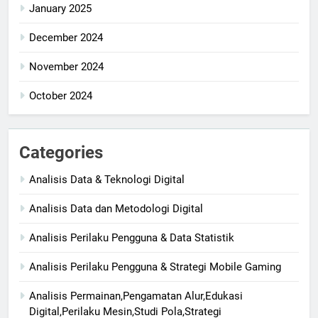
January 2025
December 2024
November 2024
October 2024
Categories
Analisis Data & Teknologi Digital
Analisis Data dan Metodologi Digital
Analisis Perilaku Pengguna & Data Statistik
Analisis Perilaku Pengguna & Strategi Mobile Gaming
Analisis Permainan,Pengamatan Alur,Edukasi
Digital,Perilaku Mesin,Studi Pola,Strategi