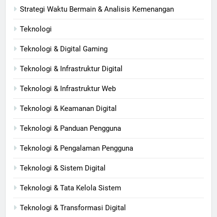
Strategi Waktu Bermain & Analisis Kemenangan
Teknologi
Teknologi & Digital Gaming
Teknologi & Infrastruktur Digital
Teknologi & Infrastruktur Web
Teknologi & Keamanan Digital
Teknologi & Panduan Pengguna
Teknologi & Pengalaman Pengguna
Teknologi & Sistem Digital
Teknologi & Tata Kelola Sistem
Teknologi & Transformasi Digital