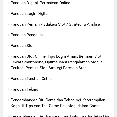
Panduan Digital, Permainan Online
Panduan Login Digital
Panduan Pemain / Edukasi Slot / Strategi & Analisa
Panduan Pengguna
Panduan Slot
Panduan Slot Online, Tips Login Aman, Bermain Slot
Lewat Smartphone, Optimalisasi Pengalaman Mobile,
Edukasi Pemula Slot, Strategi Bermain Stabil
Panduan Taruhan Online
Panduan Teknis
Pengembangan Diri Game dan Teknologi Keterampilan
Kognitif Tips dan Trik Game Psikologi dalam Game
Pengembangan Diri, Kemandirian, Psikologi, Refleksi Diri