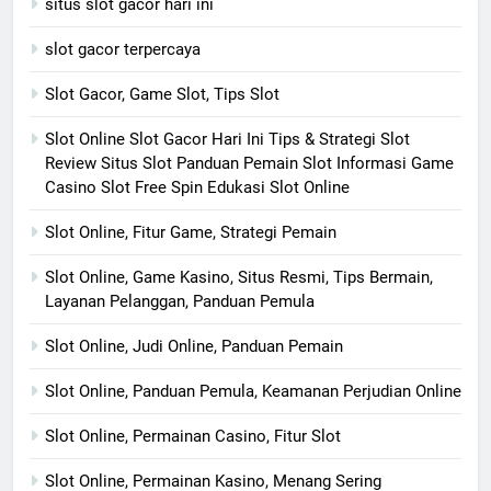
situs slot gacor hari ini
slot gacor terpercaya
Slot Gacor, Game Slot, Tips Slot
Slot Online Slot Gacor Hari Ini Tips & Strategi Slot
Review Situs Slot Panduan Pemain Slot Informasi Game
Casino Slot Free Spin Edukasi Slot Online
Slot Online, Fitur Game, Strategi Pemain
Slot Online, Game Kasino, Situs Resmi, Tips Bermain,
Layanan Pelanggan, Panduan Pemula
Slot Online, Judi Online, Panduan Pemain
Slot Online, Panduan Pemula, Keamanan Perjudian Online
Slot Online, Permainan Casino, Fitur Slot
Slot Online, Permainan Kasino, Menang Sering