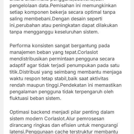
pengelolaan data.Pemisahan ini memungkinkan
setiap komponen bekerja secara optimal tanpa
saling membebani.Dengan desain seperti
ini,perubahan atau peningkatan dapat dilakukan
tanpa mengganggu keseluruhan sistem.
Performa konsisten sangat bergantung pada
manajemen beban yang tepat.Corlaslot
mendistribusikan permintaan pengguna secara
adaptif agar tidak terjadi penumpukan pada satu
titik.Distribusi yang seimbang membantu menjaga
waktu respon tetap stabil,baik saat aktivitas
rendah maupun tinggi.Pendekatan ini memastikan
pengalaman pengguna tidak terpengaruh oleh
fluktuasi beban sistem.
Optimasi backend menjadi pilar penting dalam
sistem modern Corlaslot.Alur pemrosesan
dirancang ringkas dan efisien untuk mengurangi
latensi.Penggunaan cache terstruktur membantu