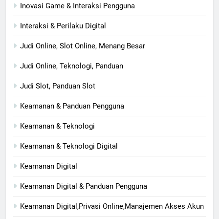
Inovasi Game & Interaksi Pengguna
Interaksi & Perilaku Digital
Judi Online, Slot Online, Menang Besar
Judi Online, Teknologi, Panduan
Judi Slot, Panduan Slot
Keamanan & Panduan Pengguna
Keamanan & Teknologi
Keamanan & Teknologi Digital
Keamanan Digital
Keamanan Digital & Panduan Pengguna
Keamanan Digital,Privasi Online,Manajemen Akses Akun