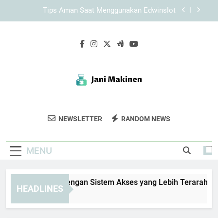
Skip
Cara Mengoptimalkan Proses EDWINSLOT Login
to
agar Lebih Cepat dan Stabil
content
Login Edwinslot Cepat dengan Sistem yang
Mudah Digunakan untuk Akses Akun Lebih
Praktis
TIARA4D Login dengan Sistem Akses yang Lebih
Terarah
Tips Aman Saat Menggunakan Edwinslot
Cara Mengoptimalkan Proses EDWINSLOT Login
agar Lebih Cepat dan Stabil
Jani Makinen
Nikmati Karya Fotografi Kreatif Dan
Login Edwinslot Cepat dengan Sistem yang
NEWSLETTER
RANDOM NEWS
Mudah Digunakan untuk Akses Akun Lebih
Inspiratif Dari Jani Makinen.
Praktis
MENU
ARA4D Login dengan Sistem Akses yang Lebih Terarah
HEADLINES
Month Ago