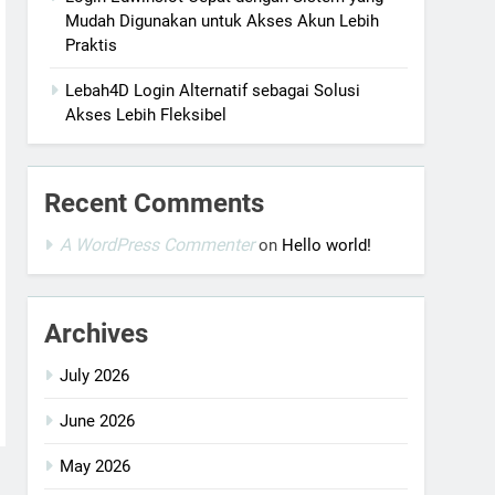
Mudah Digunakan untuk Akses Akun Lebih
Praktis
Lebah4D Login Alternatif sebagai Solusi
Akses Lebih Fleksibel
Recent Comments
A WordPress Commenter
on
Hello world!
Archives
July 2026
June 2026
May 2026