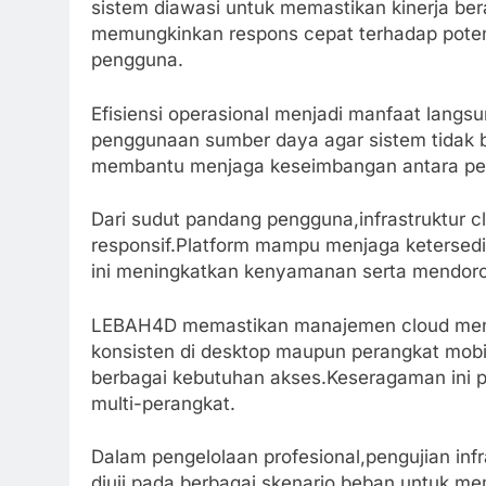
sistem diawasi untuk memastikan kinerja be
memungkinkan respons cepat terhadap pote
pengguna.
Efisiensi operasional menjadi manfaat lang
penggunaan sumber daya agar sistem tidak b
membantu menjaga keseimbangan antara perfo
Dari sudut pandang pengguna,infrastruktur cl
responsif.Platform mampu menjaga ketersedi
ini meningkatkan kenyamanan serta mendoro
LEBAH4D memastikan manajemen cloud mendu
konsisten di desktop maupun perangkat mobil
berbagai kebutuhan akses.Keseragaman ini 
multi-perangkat.
Dalam pengelolaan profesional,pengujian infr
diuji pada berbagai skenario beban untuk m