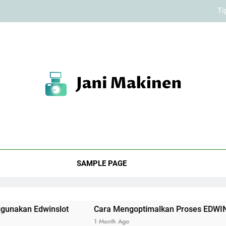
Ti
Cara Mengoptimalkan Proses EDWINSLO
Login Edwinslot Cepat dengan Sistem yang Mudah Digu
TIARA4D Login de
Ti
Cara Mengoptimalkan Proses EDWINSLO
i Makinen
rya Fotografi Kreatif Dan Inspiratif Dari Jani Makinen.
Login Edwinslot Cepat dengan Sistem yang Mudah Digu
SAMPLE PAGE
inslot
Cara Mengoptimalkan Proses EDWINSLOT Login a
1 Month Ago