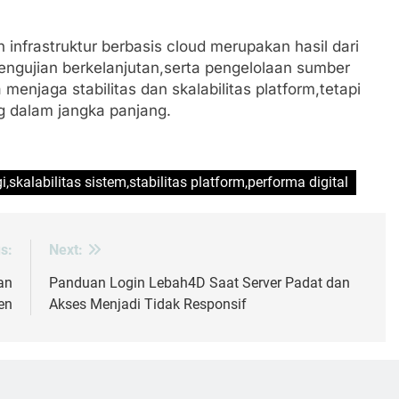
frastruktur berbasis cloud merupakan hasil dari
pengujian berkelanjutan,serta pengelolaan sumber
menjaga stabilitas dan skalabilitas platform,tetapi
ng dalam jangka panjang.
kalabilitas sistem,stabilitas platform,performa digital
s:
Next:
an
Panduan Login Lebah4D Saat Server Padat dan
en
Akses Menjadi Tidak Responsif