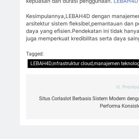
kepuasan dan durasi penggunaan.
LEBAH4D
Kesimpulannya,LEBAH4D dengan manajemen in
arsitektur sistem fleksibel,pemantauan dan 
daya yang efisien.Pendekatan ini tidak hanya 
juga memperkuat kredibilitas serta daya sai
Tagged:
LEBAH4D,infrastruktur cloud,manajemen teknologi,s
Previou
Post
navigation
Situs Corlaslot Berbasis Sistem Modern deng
Performa Konsist