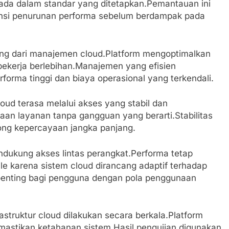
rada dalam standar yang ditetapkan.Pemantauan ini
nsi penurunan performa sebelum berdampak pada
sung dari manajemen cloud.Platform mengoptimalkan
ekerja berlebihan.Manajemen yang efisien
rma tinggi dan biaya operasional yang terkendali.
oud terasa melalui akses yang stabil dan
aan layanan tanpa gangguan yang berarti.Stabilitas
ng kepercayaan jangka panjang.
kung akses lintas perangkat.Performa tetap
e karena sistem cloud dirancang adaptif terhadap
penting bagi pengguna dengan pola penggunaan
astruktur cloud dilakukan secara berkala.Platform
emastikan ketahanan sistem.Hasil pengujian digunakan