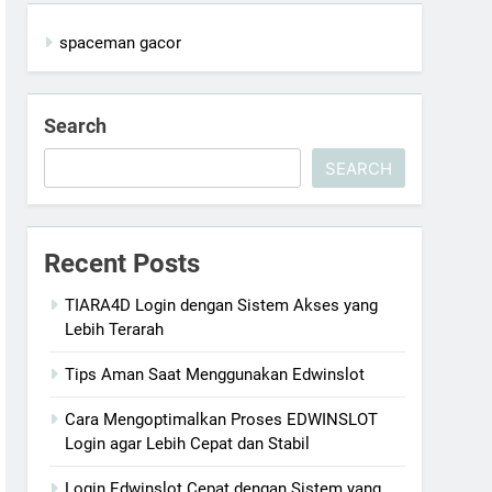
spaceman gacor
Search
SEARCH
Recent Posts
TIARA4D Login dengan Sistem Akses yang
Lebih Terarah
Tips Aman Saat Menggunakan Edwinslot
Cara Mengoptimalkan Proses EDWINSLOT
Login agar Lebih Cepat dan Stabil
Login Edwinslot Cepat dengan Sistem yang