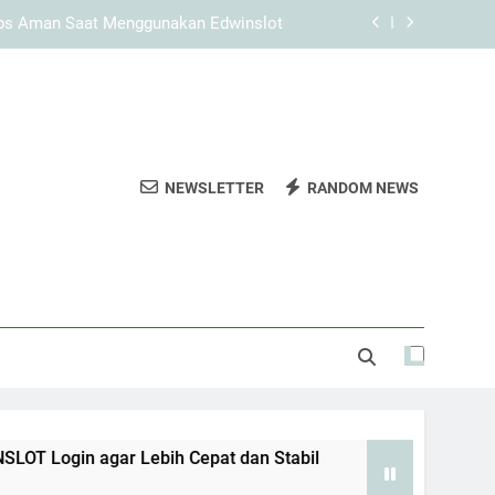
ps Aman Saat Menggunakan Edwinslot
T Login agar Lebih Cepat dan Stabil
nakan untuk Akses Akun Lebih Praktis
ngan Sistem Akses yang Lebih Terarah
NEWSLETTER
RANDOM NEWS
ps Aman Saat Menggunakan Edwinslot
T Login agar Lebih Cepat dan Stabil
nakan untuk Akses Akun Lebih Praktis
gar Lebih Cepat dan Stabil
Login Edwinslot Cepat den
2 Months Ago