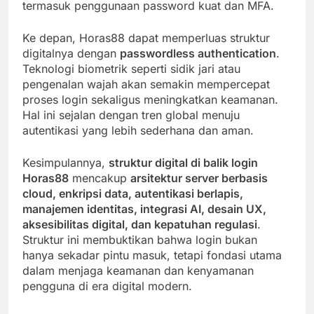
termasuk penggunaan password kuat dan MFA.
Ke depan, Horas88 dapat memperluas struktur
digitalnya dengan
passwordless authentication
.
Teknologi biometrik seperti sidik jari atau
pengenalan wajah akan semakin mempercepat
proses login sekaligus meningkatkan keamanan.
Hal ini sejalan dengan tren global menuju
autentikasi yang lebih sederhana dan aman.
Kesimpulannya,
struktur digital di balik login
Horas88
mencakup
arsitektur server berbasis
cloud, enkripsi data, autentikasi berlapis,
manajemen identitas, integrasi AI, desain UX,
aksesibilitas digital, dan kepatuhan regulasi
.
Struktur ini membuktikan bahwa login bukan
hanya sekadar pintu masuk, tetapi fondasi utama
dalam menjaga keamanan dan kenyamanan
pengguna di era digital modern.