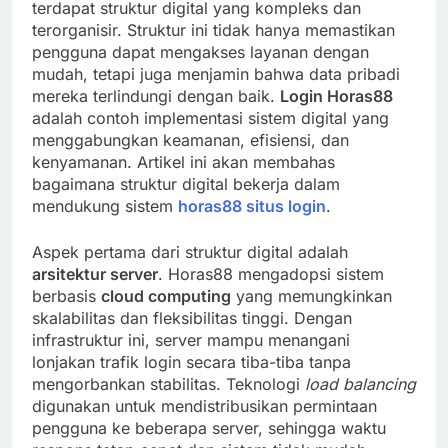
terdapat struktur digital yang kompleks dan
terorganisir. Struktur ini tidak hanya memastikan
pengguna dapat mengakses layanan dengan
mudah, tetapi juga menjamin bahwa data pribadi
mereka terlindungi dengan baik.
Login Horas88
adalah contoh implementasi sistem digital yang
menggabungkan keamanan, efisiensi, dan
kenyamanan. Artikel ini akan membahas
bagaimana struktur digital bekerja dalam
mendukung sistem
horas88 situs login
.
Aspek pertama dari struktur digital adalah
arsitektur server
. Horas88 mengadopsi sistem
berbasis
cloud computing
yang memungkinkan
skalabilitas dan fleksibilitas tinggi. Dengan
infrastruktur ini, server mampu menangani
lonjakan trafik login secara tiba-tiba tanpa
mengorbankan stabilitas. Teknologi
load balancing
digunakan untuk mendistribusikan permintaan
pengguna ke beberapa server, sehingga waktu