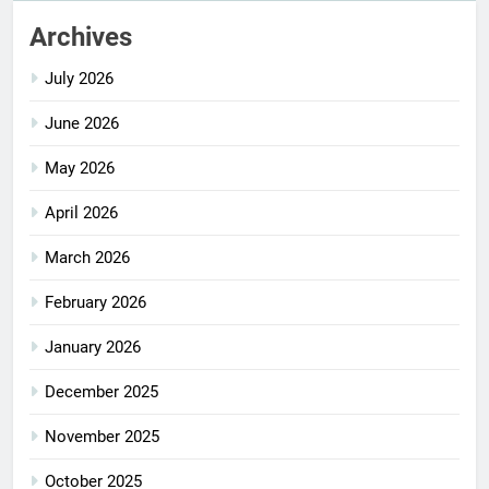
Archives
July 2026
June 2026
May 2026
April 2026
March 2026
February 2026
January 2026
December 2025
November 2025
October 2025