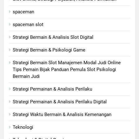
spaceman
spaceman slot
Strategi Bermain & Analisis Slot Digital
Strategi Bermain & Psikologi Game
Strategi Bermain Slot Manajemen Modal Judi Online
Tips Pemain Bijak Panduan Pemula Slot Psikologi
Bermain Judi
Strategi Permainan & Analisis Perilaku
Strategi Permainan & Analisis Perilaku Digital
Strategi Waktu Bermain & Analisis Kemenangan
Teknologi