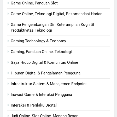
Game Online, Panduan Slot
Game Online, Teknologi Digital, Rekomendasi Harian
Game Pengembangan Diri Keterampilan Kognitif
Produktivitas Teknologi
Gaming Technology & Economy
Gaming, Panduan Online, Teknologi
Gaya Hidup Digital & Komunitas Online
Hiburan Digital & Pengalaman Pengguna
Infrastruktur Sistem & Manajemen Endpoint
Inovasi Game & Interaksi Pengguna
Interaksi & Perilaku Digital
Judi Online, Slot Online, Menang Besar