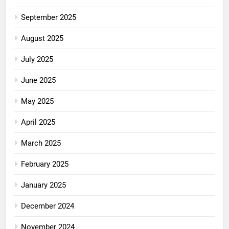
September 2025
August 2025
July 2025
June 2025
May 2025
April 2025
March 2025
February 2025
January 2025
December 2024
November 2024