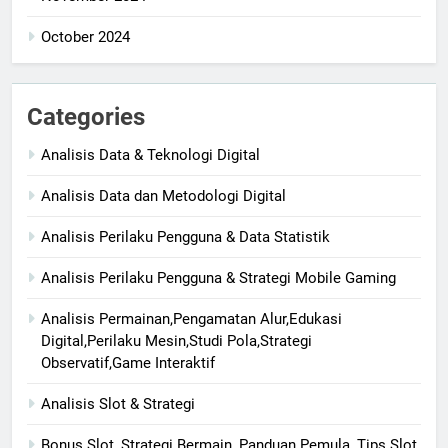
October 2024
Categories
Analisis Data & Teknologi Digital
Analisis Data dan Metodologi Digital
Analisis Perilaku Pengguna & Data Statistik
Analisis Perilaku Pengguna & Strategi Mobile Gaming
Analisis Permainan,Pengamatan Alur,Edukasi
Digital,Perilaku Mesin,Studi Pola,Strategi
Observatif,Game Interaktif
Analisis Slot & Strategi
Bonus Slot, Strategi Bermain, Panduan Pemula, Tips Slot