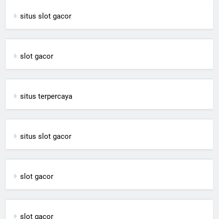
situs slot gacor
slot gacor
situs terpercaya
situs slot gacor
slot gacor
slot gacor