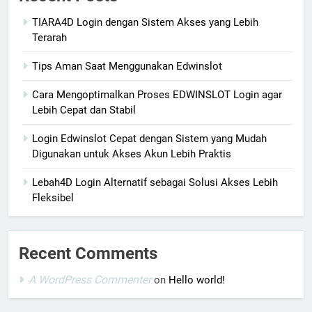
TIARA4D Login dengan Sistem Akses yang Lebih
Terarah
Tips Aman Saat Menggunakan Edwinslot
Cara Mengoptimalkan Proses EDWINSLOT Login agar
Lebih Cepat dan Stabil
Login Edwinslot Cepat dengan Sistem yang Mudah
Digunakan untuk Akses Akun Lebih Praktis
Lebah4D Login Alternatif sebagai Solusi Akses Lebih
Fleksibel
Recent Comments
A WordPress Commenter
on
Hello world!