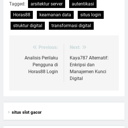
Tagged:
arsitektur server
autentikasi
Horas88
keamanan data
situs login
struktur digital
transformasi digital
Previous:
Next:
Post
navigation
Analisis Perilaku
Kaya787 Alternatif:
Pengguna di
Enkripsi dan
Horas88 Login
Manajemen Kunci
Digital
situs slot gacor