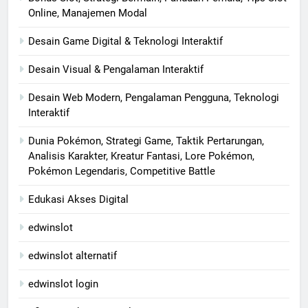
Online, Manajemen Modal
Desain Game Digital & Teknologi Interaktif
Desain Visual & Pengalaman Interaktif
Desain Web Modern, Pengalaman Pengguna, Teknologi
Interaktif
Dunia Pokémon, Strategi Game, Taktik Pertarungan,
Analisis Karakter, Kreatur Fantasi, Lore Pokémon,
Pokémon Legendaris, Competitive Battle
Edukasi Akses Digital
edwinslot
edwinslot alternatif
edwinslot login