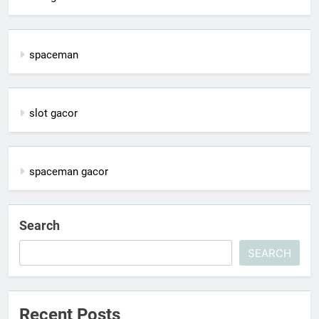
spaceman
slot gacor
spaceman gacor
Search
SEARCH
Recent Posts