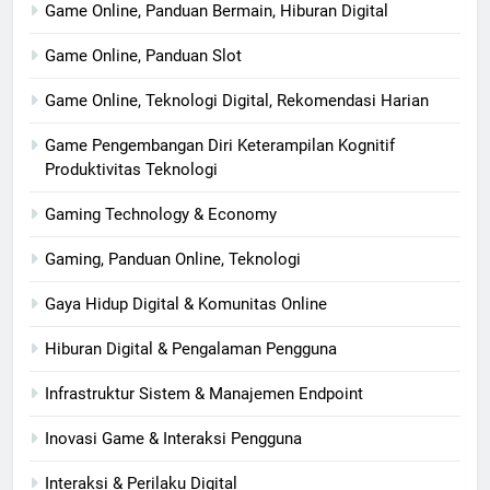
Game Online, Panduan Bermain, Hiburan Digital
Game Online, Panduan Slot
Game Online, Teknologi Digital, Rekomendasi Harian
Game Pengembangan Diri Keterampilan Kognitif
Produktivitas Teknologi
Gaming Technology & Economy
Gaming, Panduan Online, Teknologi
Gaya Hidup Digital & Komunitas Online
Hiburan Digital & Pengalaman Pengguna
Infrastruktur Sistem & Manajemen Endpoint
Inovasi Game & Interaksi Pengguna
Interaksi & Perilaku Digital