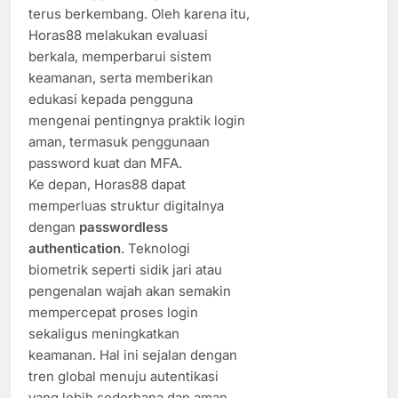
terus berkembang. Oleh karena itu,
Horas88 melakukan evaluasi
berkala, memperbarui sistem
keamanan, serta memberikan
edukasi kepada pengguna
mengenai pentingnya praktik login
aman, termasuk penggunaan
password kuat dan MFA.
Ke depan, Horas88 dapat
memperluas struktur digitalnya
dengan
passwordless
authentication
. Teknologi
biometrik seperti sidik jari atau
pengenalan wajah akan semakin
mempercepat proses login
sekaligus meningkatkan
keamanan. Hal ini sejalan dengan
tren global menuju autentikasi
yang lebih sederhana dan aman.