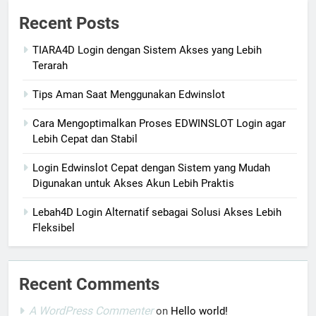
Recent Posts
TIARA4D Login dengan Sistem Akses yang Lebih
Terarah
Tips Aman Saat Menggunakan Edwinslot
Cara Mengoptimalkan Proses EDWINSLOT Login agar
Lebih Cepat dan Stabil
Login Edwinslot Cepat dengan Sistem yang Mudah
Digunakan untuk Akses Akun Lebih Praktis
Lebah4D Login Alternatif sebagai Solusi Akses Lebih
Fleksibel
Recent Comments
A WordPress Commenter
on
Hello world!