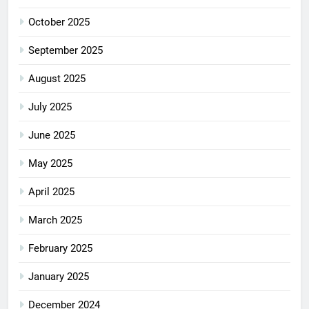
October 2025
September 2025
August 2025
July 2025
June 2025
May 2025
April 2025
March 2025
February 2025
January 2025
December 2024