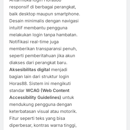
responsif di berbagai perangkat,
baik desktop maupun smartphone.
Desain minimalis dengan navigasi
intuitif membantu pengguna
melakukan login tanpa hambatan.
Notifikasi real-time juga
memberikan transparansi penuh,
seperti pemberitahuan jika akun
diakses dari perangkat baru.
Aksesibilitas digital
menjadi
bagian lain dari struktur login
Horas88. Sistem ini mengikuti
standar
WCAG (Web Content
Accessibility Guidelines)
untuk
mendukung pengguna dengan
keterbatasan visual atau motorik.
Fitur seperti teks yang bisa
diperbesar, kontras warna tinggi,