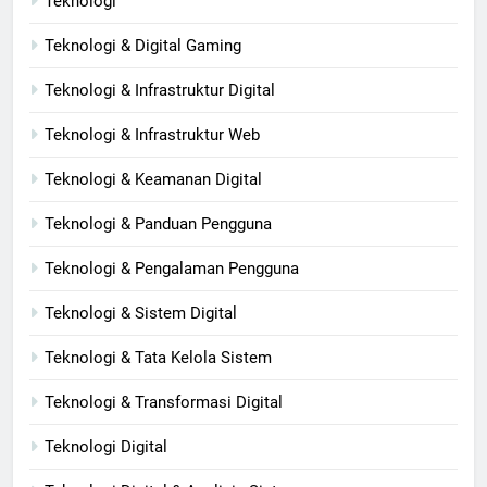
Teknologi
Teknologi & Digital Gaming
Teknologi & Infrastruktur Digital
Teknologi & Infrastruktur Web
Teknologi & Keamanan Digital
Teknologi & Panduan Pengguna
Teknologi & Pengalaman Pengguna
Teknologi & Sistem Digital
Teknologi & Tata Kelola Sistem
Teknologi & Transformasi Digital
Teknologi Digital