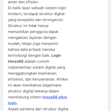
aman dan efisien.
Di balik layar sebuah sistem login
modern, terdapat struktur digital
yang kompleks dan terorganisir.
Struktur ini tidak hanya
memastikan pengguna dapat
mengakses layanan dengan
mudah, tetapi juga menjamin
bahwa data pribadi mereka
terlindungi dengan baik.
Login
Horas88
adalah contoh
implementasi sistem digital yang
menggabungkan keamanan,
efisiensi, dan kenyamanan. Artikel
ini akan membahas bagaimana
struktur digital bekerja dalam
mendukung sistem
horas88 situs
login
.
Aspek pertama dari struktur digital