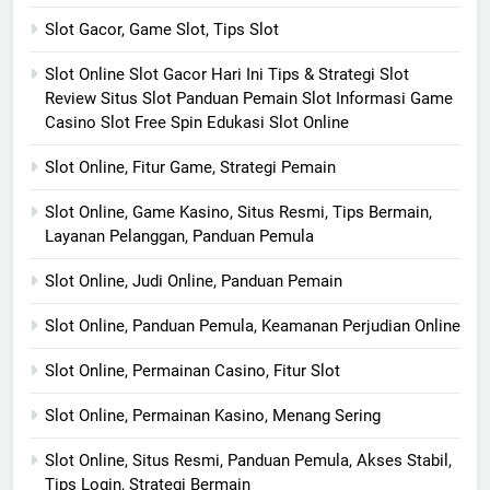
Slot Gacor, Game Slot, Tips Slot
Slot Online Slot Gacor Hari Ini Tips & Strategi Slot
Review Situs Slot Panduan Pemain Slot Informasi Game
Casino Slot Free Spin Edukasi Slot Online
Slot Online, Fitur Game, Strategi Pemain
Slot Online, Game Kasino, Situs Resmi, Tips Bermain,
Layanan Pelanggan, Panduan Pemula
Slot Online, Judi Online, Panduan Pemain
Slot Online, Panduan Pemula, Keamanan Perjudian Online
Slot Online, Permainan Casino, Fitur Slot
Slot Online, Permainan Kasino, Menang Sering
Slot Online, Situs Resmi, Panduan Pemula, Akses Stabil,
Tips Login, Strategi Bermain