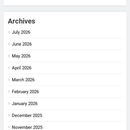
Archives
July 2026
June 2026
May 2026
April 2026
March 2026
February 2026
January 2026
December 2025
November 2025