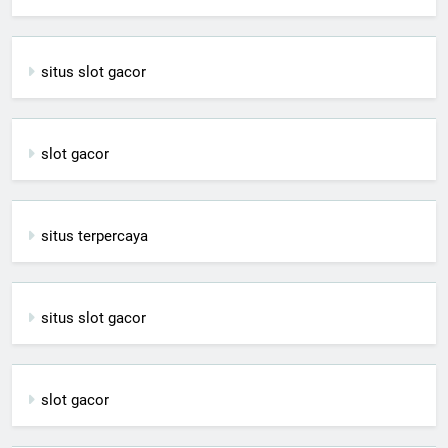
situs slot gacor
slot gacor
situs terpercaya
situs slot gacor
slot gacor