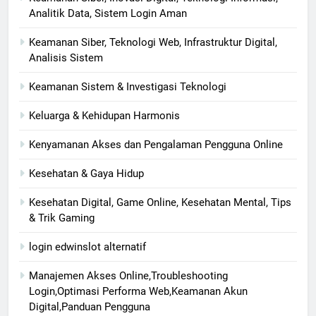
Analitik Data, Sistem Login Aman
Keamanan Siber, Teknologi Web, Infrastruktur Digital,
Analisis Sistem
Keamanan Sistem & Investigasi Teknologi
Keluarga & Kehidupan Harmonis
Kenyamanan Akses dan Pengalaman Pengguna Online
Kesehatan & Gaya Hidup
Kesehatan Digital, Game Online, Kesehatan Mental, Tips
& Trik Gaming
login edwinslot alternatif
Manajemen Akses Online,Troubleshooting
Login,Optimasi Performa Web,Keamanan Akun
Digital,Panduan Pengguna