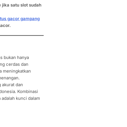
jika satu slot sudah
itus gacor gampang
gacor.
tas bukan hanya
ang cerdas dan
sa meningkatkan
menangan.
g akurat dan
Indonesia. Kombinasi
a adalah kunci dalam