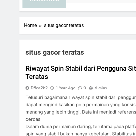
Home
situs gacor teratas
situs gacor teratas
Riwayat Spin Stabil dari Pengguna Si
Teratas
D5ca2b2
1 Year Ago
0
6 Mins
Telusuri bagaimana riwayat spin stabil dari penggun
dapat mengindikasikan pola permainan yang konsis
menang yang lebih tinggi. Data ini menjadi referen
cerdas.
Dalam dunia permainan daring, terutama pada platfo
spin yang stabil bukan hanya kebetulan. Stabilitas 