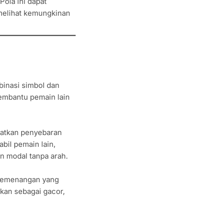
Pola ini dapat
 melihat kemungkinan
mbinasi simbol dan
membantu pemain lain
ibatkan penyebaran
tabil pemain lain,
n modal tanpa arah.
a kemenangan yang
ikan sebagai gacor,