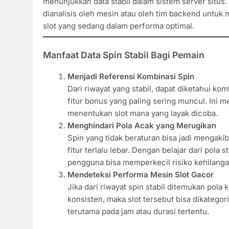
menunjukkan data stabil dalam sistem server situs. 
dianalisis oleh mesin atau oleh tim backend untuk
slot yang sedang dalam performa optimal.
Manfaat Data Spin Stabil Bagi Pemain
Menjadi Referensi Kombinasi Spin
Dari riwayat yang stabil, dapat diketahui ko
fitur bonus yang paling sering muncul. Ini 
menentukan slot mana yang layak dicoba.
Menghindari Pola Acak yang Merugikan
Spin yang tidak beraturan bisa jadi mengak
fitur terlalu lebar. Dengan belajar dari pola s
pengguna bisa memperkecil risiko kehilanga
Mendeteksi Performa Mesin Slot Gacor
Jika dari riwayat spin stabil ditemukan pol
konsisten, maka slot tersebut bisa dikategor
terutama pada jam atau durasi tertentu.