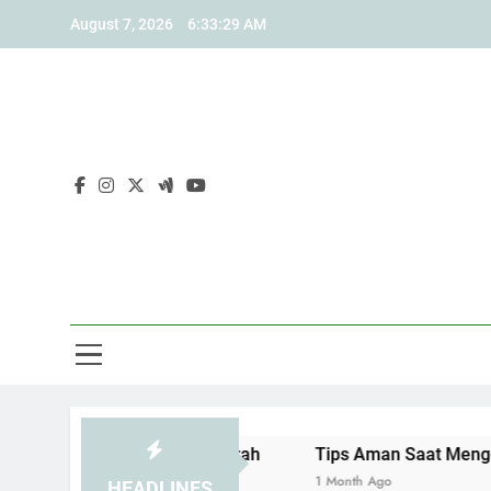
Skip
August 7, 2026
6:33:30 AM
to
content
Jan
Nikmati Ka
 yang Lebih Terarah
Tips Aman Saat Menggunakan Edw
1 Month Ago
HEADLINES