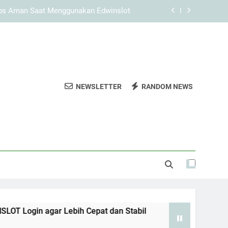
ps Aman Saat Menggunakan Edwinslot
T Login agar Lebih Cepat dan Stabil
nakan untuk Akses Akun Lebih Praktis
ngan Sistem Akses yang Lebih Terarah
NEWSLETTER
RANDOM NEWS
ps Aman Saat Menggunakan Edwinslot
T Login agar Lebih Cepat dan Stabil
nakan untuk Akses Akun Lebih Praktis
gar Lebih Cepat dan Stabil
Login Edwinslot Cepat den
2 Months Ago