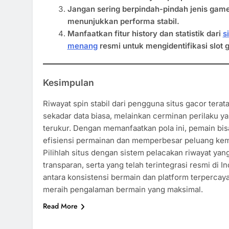
Jangan sering berpindah-pindah jenis game 
menunjukkan performa stabil.
Manfaatkan fitur history dan statistik dari
s
menang
resmi untuk mengidentifikasi slot 
Kesimpulan
Riwayat spin stabil dari pengguna situs gacor tera
sekadar data biasa, melainkan cerminan perilaku y
terukur. Dengan memanfaatkan pola ini, pemain bi
efisiensi permainan dan memperbesar peluang ke
Pilihlah situs dengan sistem pelacakan riwayat yan
transparan, serta yang telah terintegrasi resmi di 
antara konsistensi bermain dan platform terpercay
meraih pengalaman bermain yang maksimal.
Read More