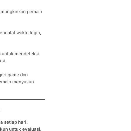
memungkinkan pemain
encatat waktu login,
a untuk mendeteksi
si.
gori game dan
pemain menyusun
n
 setiap hari.
akun untuk evaluasi.