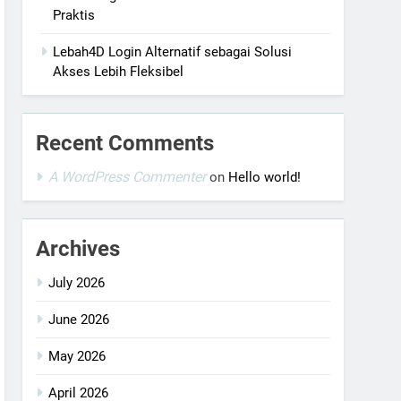
Praktis
Lebah4D Login Alternatif sebagai Solusi
Akses Lebih Fleksibel
Recent Comments
A WordPress Commenter
on
Hello world!
Archives
July 2026
June 2026
May 2026
April 2026