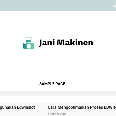
Ti
Cara Mengoptimalkan Proses EDWINSLO
Login Edwinslot Cepat dengan Sistem yang Mudah Digu
TIARA4D Login de
Ti
Cara Mengoptimalkan Proses EDWINSLO
i Makinen
rya Fotografi Kreatif Dan Inspiratif Dari Jani Makinen.
Login Edwinslot Cepat dengan Sistem yang Mudah Digu
SAMPLE PAGE
inslot
Cara Mengoptimalkan Proses EDWINSLOT Login a
1 Month Ago