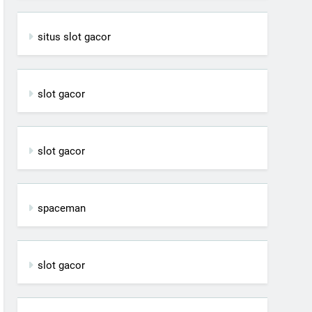
situs slot gacor
slot gacor
slot gacor
spaceman
slot gacor