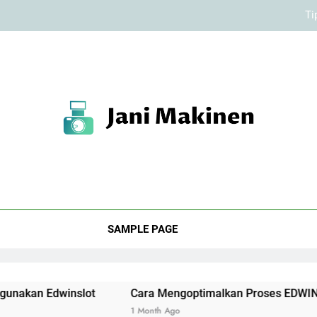
Ti
Cara Mengoptimalkan Proses EDWINSLO
Login Edwinslot Cepat dengan Sistem yang Mudah Digu
TIARA4D Login de
Ti
Cara Mengoptimalkan Proses EDWINSLO
i Makinen
rya Fotografi Kreatif Dan Inspiratif Dari Jani Makinen.
Login Edwinslot Cepat dengan Sistem yang Mudah Digu
SAMPLE PAGE
inslot
Cara Mengoptimalkan Proses EDWINSLOT Login a
1 Month Ago