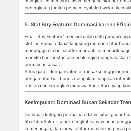
diangkat. Ini menjadi alasan mengapa slot bertema
peningkatan jumlah pemain loyal dari waktu ke wak
5. Slot Buy Feature: Dominasi karena Efisie
Fitur “Buy Feature” menjadi salah satu pendorong d
slot ini. Pemain dapat langsung membeli fitur bonu
menunggu simbol scatter muncul. Ini menarik bagi
memilih hasil instan dan tidak ingin menghabiskan
permainan dasar.
Situs gacor dengan volume transaksi tinggi menun
dengan fitur beli bonus mengalami lonjakan interaks
efisien dan seringkali menawarkan return yang komp
Kesimpulan: Dominasi Bukan Sekadar Tre
Dominasi kategori permainan dalam situs gacor ti
tiba-tiba. Faktor seperti tingkat kenyamanan penggu
kemenangan, dan inovasi fitur memainkan peran pe