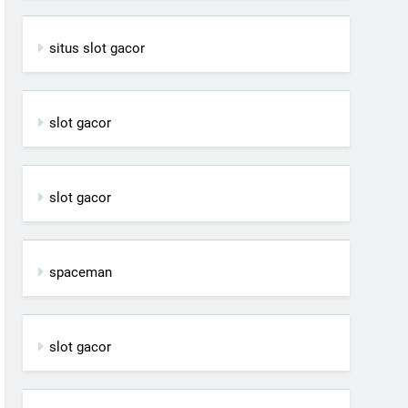
situs slot gacor
slot gacor
slot gacor
spaceman
slot gacor