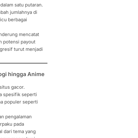
alam satu putaran.
bah jumlahnya di
icu berbagai
cenderung mencatat
an potensi payout
gresif turut menjadi
logi hingga Anime
itus gacor.
 spesifik seperti
a populer seperti
 dan pengalaman
erpaku pada
l dari tema yang