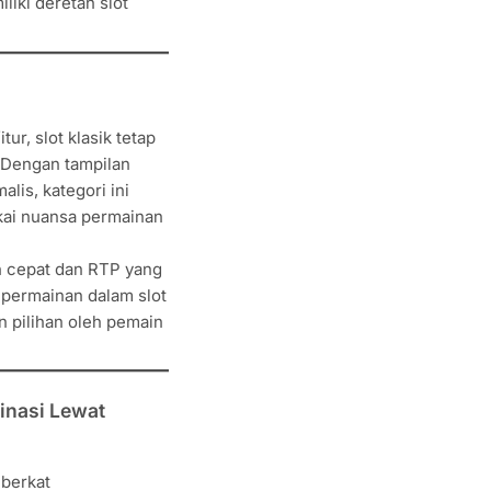
liki deretan slot
tur, slot klasik tetap
. Dengan tampilan
lis, kategori ini
kai nuansa permainan
h cepat dan RTP yang
 permainan dalam slot
n pilihan oleh pemain
inasi Lewat
 berkat