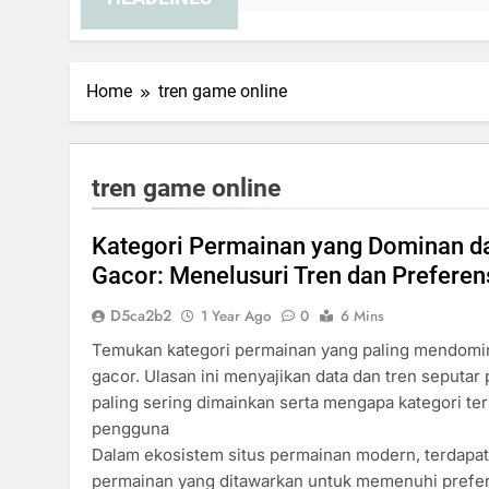
Home
tren game online
tren game online
Kategori Permainan yang Dominan d
Gacor: Menelusuri Tren dan Prefere
D5ca2b2
1 Year Ago
0
6 Mins
Temukan kategori permainan yang paling mendomin
gacor. Ulasan ini menyajikan data dan tren seputar
paling sering dimainkan serta mengapa kategori ter
pengguna
Dalam ekosistem situs permainan modern, terdapat
permainan yang ditawarkan untuk memenuhi prefer