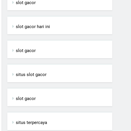
slot gacor
slot gacor hari ini
slot gacor
situs slot gacor
slot gacor
situs terpercaya