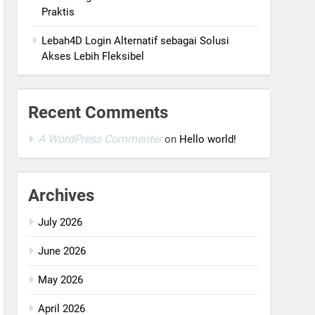
Praktis
Lebah4D Login Alternatif sebagai Solusi
Akses Lebih Fleksibel
Recent Comments
A WordPress Commenter
on
Hello world!
Archives
July 2026
June 2026
May 2026
April 2026