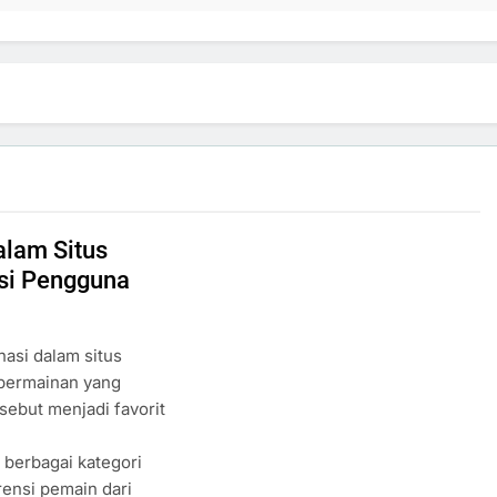
alam Situs
nsi Pengguna
asi dalam situs
 permainan yang
sebut menjadi favorit
 berbagai kategori
ensi pemain dari