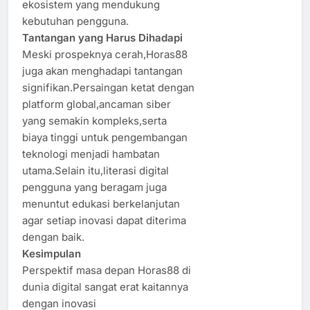
ekosistem yang mendukung
kebutuhan pengguna.
Tantangan yang Harus Dihadapi
Meski prospeknya cerah,Horas88
juga akan menghadapi tantangan
signifikan.Persaingan ketat dengan
platform global,ancaman siber
yang semakin kompleks,serta
biaya tinggi untuk pengembangan
teknologi menjadi hambatan
utama.Selain itu,literasi digital
pengguna yang beragam juga
menuntut edukasi berkelanjutan
agar setiap inovasi dapat diterima
dengan baik.
Kesimpulan
Perspektif masa depan Horas88 di
dunia digital sangat erat kaitannya
dengan inovasi