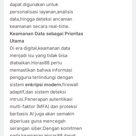
dapat digunakan untuk
personalisasi layanan,analisis
data,hingga deteksi ancaman
keamanan secara real-time.
Keamanan Data sebagai Prioritas
Utama
Di era digital,keamanan data
menjadi isu yang tidak bisa
diabaikan.Horas88 perlu
memastikan bahwa informasi
pengguna terlindungi dengan
sistem
enkripsi modern
,firewall
adaptif,dan sistem deteksi
intrusi.Penerapan autentikasi
multi-faktor (MFA) dan proteksi
berbasis AI juga akan semakin
diperluas guna mencegah
serangan siber.Dengan komitmen
pada keamanan,Horas88 dapat