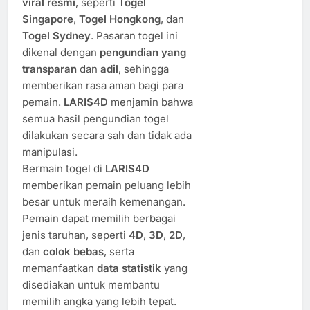
viral resmi
, seperti
Togel
Singapore
,
Togel Hongkong
, dan
Togel Sydney
. Pasaran togel ini
dikenal dengan
pengundian yang
transparan
dan
adil
, sehingga
memberikan rasa aman bagi para
pemain.
LARIS4D
menjamin bahwa
semua hasil pengundian togel
dilakukan secara sah dan tidak ada
manipulasi.
Bermain togel di
LARIS4D
memberikan pemain peluang lebih
besar untuk meraih kemenangan.
Pemain dapat memilih berbagai
jenis taruhan, seperti
4D
,
3D
,
2D
,
dan
colok bebas
, serta
memanfaatkan
data statistik
yang
disediakan untuk membantu
memilih angka yang lebih tepat.