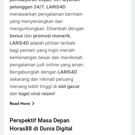
pelanggan 24/7
,
LARIS4D
menawarkan pengalaman bermain
yang menyenangkan dan
menguntungkan. Ditambah dengan
bonus
dan
promosi menarik
,
LARIS4D
adalah pilihan terbaik
bagi pemain yang ingin meraih
kemenangan besar dan menikmati
pengalaman judi online yang aman.
Bergabunglah dengan
LARIS4D
sekarang dan nikmati peluang
menang lebih tinggi di
slot gacor
dan
togel viral resmi
!
Read More
Perspektif Masa Depan
Horas88 di Dunia Digital