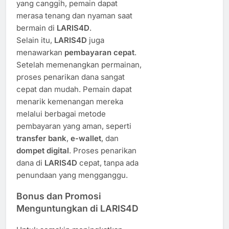
yang canggih, pemain dapat
merasa tenang dan nyaman saat
bermain di
LARIS4D
.
Selain itu,
LARIS4D
juga
menawarkan
pembayaran cepat
.
Setelah memenangkan permainan,
proses penarikan dana sangat
cepat dan mudah. Pemain dapat
menarik kemenangan mereka
melalui berbagai metode
pembayaran yang aman, seperti
transfer bank
,
e-wallet
, dan
dompet digital
. Proses penarikan
dana di
LARIS4D
cepat, tanpa ada
penundaan yang mengganggu.
Bonus dan Promosi
Menguntungkan di LARIS4D