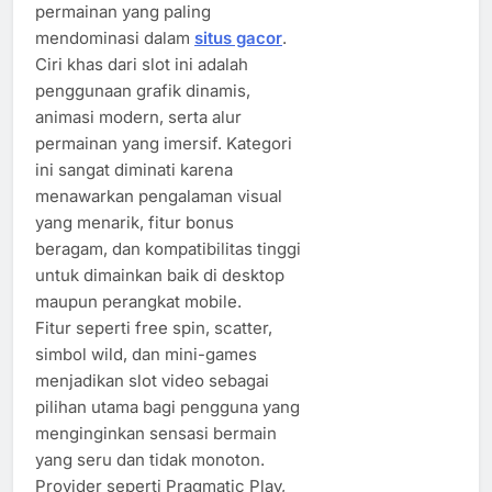
permainan yang paling
mendominasi dalam
situs gacor
.
Ciri khas dari slot ini adalah
penggunaan grafik dinamis,
animasi modern, serta alur
permainan yang imersif. Kategori
ini sangat diminati karena
menawarkan pengalaman visual
yang menarik, fitur bonus
beragam, dan kompatibilitas tinggi
untuk dimainkan baik di desktop
maupun perangkat mobile.
Fitur seperti free spin, scatter,
simbol wild, dan mini-games
menjadikan slot video sebagai
pilihan utama bagi pengguna yang
menginginkan sensasi bermain
yang seru dan tidak monoton.
Provider seperti Pragmatic Play,