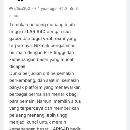
d5ca2b2
1 year ago
0
8
mins
Temukan peluang menang lebih
tinggi di
LARIS4D
dengan
slot
gacor
dan
togel viral resmi
yang
terpercaya. Nikmati pengalaman
bermain dengan RTP tinggi dan
kemenangan besar yang mudah
dicapai!
Dunia perjudian online semakin
berkembang, dan saat ini semakin
banyak platform yang menawarkan
berbagai permainan menarik bagi
para pemain. Namun, memilih situs
yang
terpercaya
dan memberikan
peluang menang lebih tinggi
menjadi kunci untuk meraih
kemenangan besar.
LARIS4D
hadir