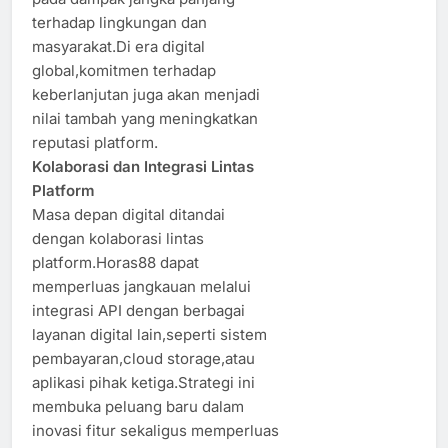
terhadap lingkungan dan
masyarakat.Di era digital
global,komitmen terhadap
keberlanjutan juga akan menjadi
nilai tambah yang meningkatkan
reputasi platform.
Kolaborasi dan Integrasi Lintas
Platform
Masa depan digital ditandai
dengan kolaborasi lintas
platform.Horas88 dapat
memperluas jangkauan melalui
integrasi API dengan berbagai
layanan digital lain,seperti sistem
pembayaran,cloud storage,atau
aplikasi pihak ketiga.Strategi ini
membuka peluang baru dalam
inovasi fitur sekaligus memperluas