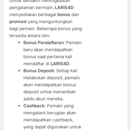
Untuk semakin meningkatkan
pengalaman bermain,
LARIS4D
menyediakan berbagai
bonus
dan
promosi
yang menguntungkan
bagi pemain. Beberapa bonus yang
tersedia antara lain:
Bonus Pendaftaran
: Pemain
baru akan mendapatkan
bonus saat pertama kali
mendaftar di
LARIS4D
.
Bonus Deposit
: Setiap kali
melakukan deposit, pemain
akan mendapatkan bonus
deposit untuk menambah
saldo akun mereka.
Cashback
: Pemain yang
mengalami kerugian akan
mendapatkan cashback,
yang dapat digunakan untuk